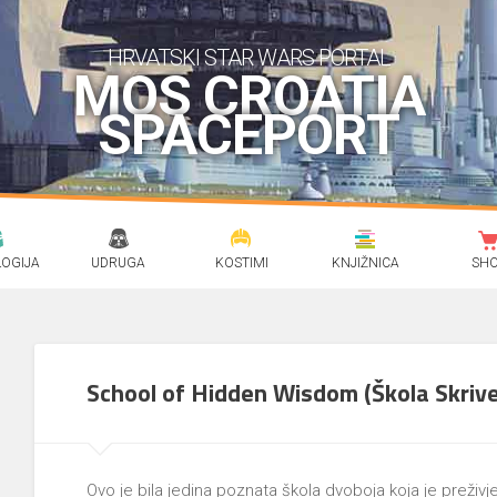
HRVATSKI STAR WARS PORTAL
MOS CROATIA
SPACEPORT
OGIJA
UDRUGA
KOSTIMI
KNJIŽNICA
SH
School of Hidden Wisdom (Škola Skriv
Ovo je bila jedina poznata škola dvoboja koja je preživ