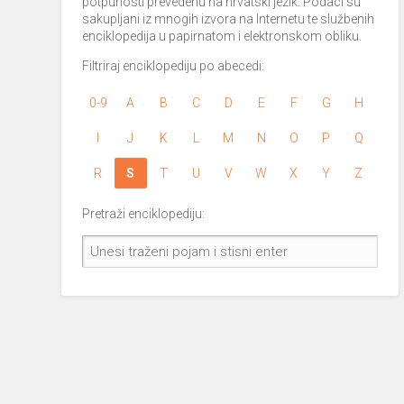
potpunosti prevedenu na hrvatski jezik. Podaci su
sakupljani iz mnogih izvora na Internetu te službenih
enciklopedija u papirnatom i elektronskom obliku.
Filtriraj enciklopediju po abecedi:
0-9
A
B
C
D
E
F
G
H
I
J
K
L
M
N
O
P
Q
R
S
T
U
V
W
X
Y
Z
Pretraži enciklopediju: