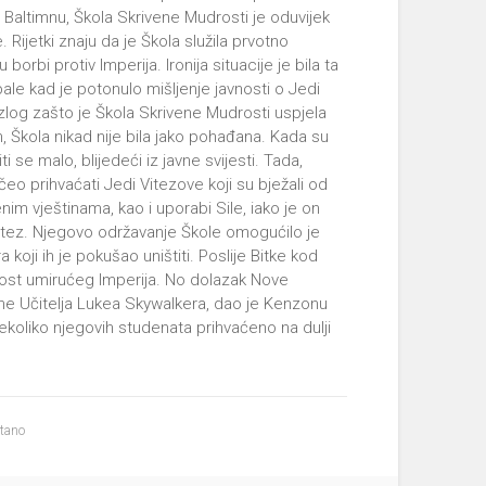
altimnu, Škola Skrivene Mudrosti je oduvijek
 Rijetki znaju da je Škola služila prvotno
u borbi protiv Imperija. Ironija situacije je bila ta
le kad je potonulo mišljenje javnosti o Jedi
azlog zašto je Škola Skrivene Mudrosti uspjela
 Škola nikad nije bila jako pohađana. Kada su
i se malo, blijedeći iz javne svijesti. Tada,
eo prihvaćati Jedi Vitezove koji su bježali od
nim vještinama, kao i uporabi Sile, iako je on
itez. Njegovo održavanje Škole omogućilo je
koji ih je pokušao uništiti. Poslije Bitke kod
nost umirućeg Imperija. No dolazak Nove
ne Učitelja Lukea Skywalkera, dao je Kenzonu
koliko njegovih studenata prihvaćeno na dulji
itano