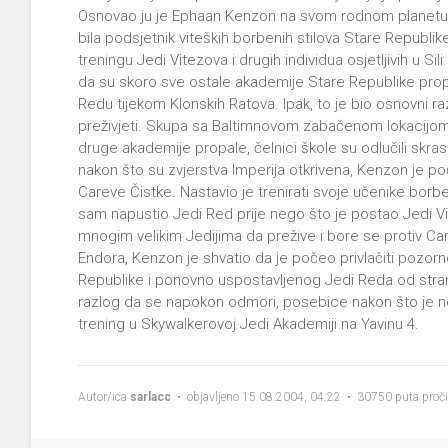
Osnovao ju je Ephaan Kenzon na svom rodnom planetu B
bila podsjetnik viteških borbenih stilova Stare Republike.
treningu Jedi Vitezova i drugih individua osjetljivih u Sili 
da su skoro sve ostale akademije Stare Republike propa
Redu tijekom Klonskih Ratova. Ipak, to je bio osnovni r
preživjeti. Skupa sa Baltimnovom zabačenom lokacijom,
druge akademije propale, čelnici škole su odlučili skrasit
nakon što su zvjerstva Imperija otkrivena, Kenzon je poč
Careve Čistke. Nastavio je trenirati svoje učenike borbe
sam napustio Jedi Red prije nego što je postao Jedi V
mnogim velikim Jedijima da prežive i bore se protiv Cara 
Endora, Kenzon je shvatio da je počeo privlačiti pozor
Republike i ponovno uspostavljenog Jedi Reda od stra
razlog da se napokon odmori, posebice nakon što je ne
trening u Skywalkerovoj Jedi Akademiji na Yavinu 4.
Autor/ica
sarlacc
• objavljeno 15.08.2004, 04:22 • 30750 puta proč