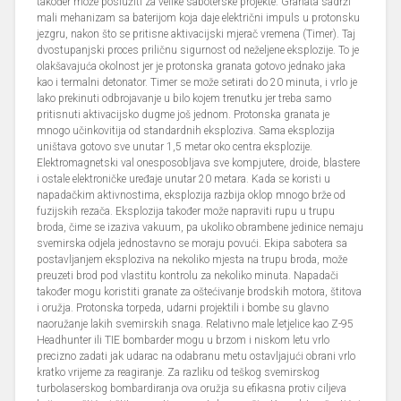
također može poslužiti za velike saboterske projekte. Granata sadrži
mali mehanizam sa baterijom koja daje električni impuls u protonsku
jezgru, nakon što se pritisne aktivacijski mjerač vremena (Timer). Taj
dvostupanjski proces priličnu sigurnost od neželjene eksplozije. To je
olakšavajuća okolnost jer je protonska granata gotovo jednako jaka
kao i termalni detonator. Timer se može setirati do 20 minuta, i vrlo je
lako prekinuti odbrojavanje u bilo kojem trenutku jer treba samo
pritisnuti aktivacijsko dugme još jednom. Protonska granata je
mnogo učinkovitija od standardnih eksploziva. Sama eksplozija
uništava gotovo sve unutar 1,5 metar oko centra eksplozije.
Elektromagnetski val onesposobljava sve kompjutere, droide, blastere
i ostale elektroničke uređaje unutar 20 metara. Kada se koristi u
napadačkim aktivnostima, eksplozija razbija oklop mnogo brže od
fuzijskih rezača. Eksplozija također može napraviti rupu u trupu
broda, čime se izaziva vakuum, pa ukoliko obrambene jedinice nemaju
svemirska odjela jednostavno se moraju povući. Ekipa sabotera sa
postavljanjem eksploziva na nekoliko mjesta na trupu broda, može
preuzeti brod pod vlastitu kontrolu za nekoliko minuta. Napadači
također mogu koristiti granate za oštećivanje brodskih motora, štitova
i oružja. Protonska torpeda, udarni projektili i bombe su glavno
naoružanje lakih svemirskih snaga. Relativno male letjelice kao Z-95
Headhunter ili TIE bombarder mogu u brzom i niskom letu vrlo
precizno zadati jak udarac na odabranu metu ostavljajući obrani vrlo
kratko vrijeme za reagiranje. Za razliku od teškog svemirskog
turbolaserskog bombardiranja ova oružja su efikasna protiv ciljeva