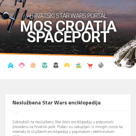
HRVATSKI STAR WARS PORTAL
MOS CROATIA
SPACEPORT
VIJESTI
BLOG
ENCIKLOPEDIJA
KRONOLOGIJA
UDRUGA
KOSTIMI
KNJIŽNICA
SHOP
THE FORUM
Neslužbena Star Wars enciklopedija
Dobrodošli na neslužbenu Star Wars enciklopediju u potpunosti
prevedenu na hrvatski jezik. Podaci su sakupljani iz mnogih izvora na
Internetu te službenih enciklopedija u papirnatom i elektronskom