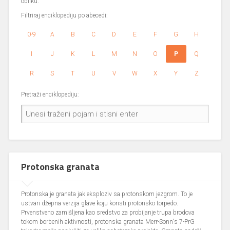
obliku.
Filtriraj enciklopediju po abecedi:
0-9
A
B
C
D
E
F
G
H
I
J
K
L
M
N
O
P
Q
R
S
T
U
V
W
X
Y
Z
Pretraži enciklopediju:
Protonska granata
Protonska je granata jak eksploziv sa protonskom jezgrom. To je
ustvari džepna verzija glave koju koristi protonsko torpedo.
Prvenstveno zamišljena kao sredstvo za probijanje trupa brodova
tokom borbenih aktivnosti, protonska granata Merr-Sonn's 7-PrG