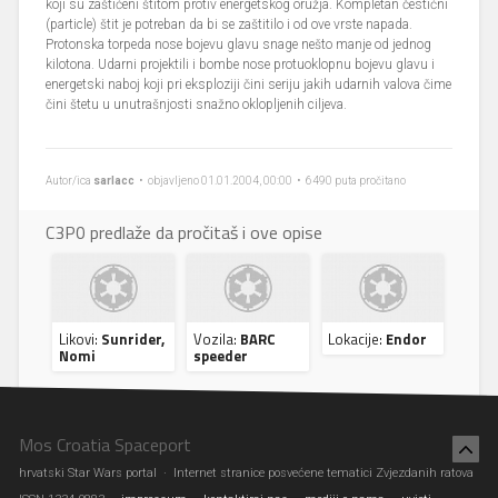
koji su zaštićeni štitom protiv energetskog oružja. Kompletan čestićni
(particle) štit je potreban da bi se zaštitilo i od ove vrste napada.
Protonska torpeda nose bojevu glavu snage nešto manje od jednog
kilotona. Udarni projektili i bombe nose protuoklopnu bojevu glavu i
energetski naboj koji pri eksploziji čini seriju jakih udarnih valova čime
čini štetu u unutrašnjosti snažno oklopljenih ciljeva.
Autor/ica
sarlacc
• objavljeno 01.01.2004, 00:00 • 6490 puta pročitano
C3P0 predlaže da pročitaš i ove opise
Likovi:
Sunrider,
Vozila:
BARC
Lokacije:
Endor
Nomi
speeder
Mos Croatia Spaceport
hrvatski Star Wars portal · Internet stranice posvećene tematici Zvjezdanih ratova