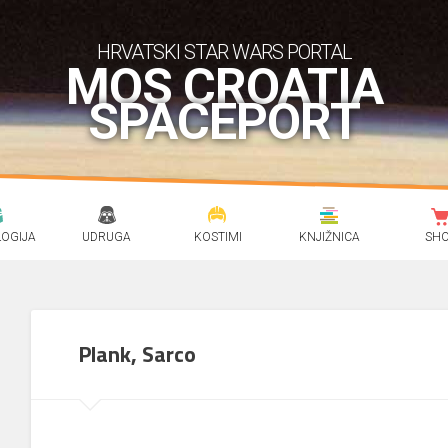
HRVATSKI STAR WARS PORTAL
MOS CROATIA
SPACEPORT
OGIJA
UDRUGA
KOSTIMI
KNJIŽNICA
SH
Plank, Sarco