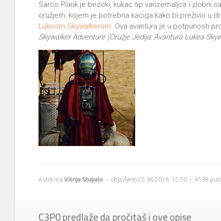
Sarco Plank je bezoki, kukac tip vanzemaljca i zlobni s
oružjem, kojem je potrebna kaciga kako bi preživio u d
Lukeom Skywalkerom
. Ova avantura je u potpunosti pr
Skywalker Adventure (Oružje Jedija: Avantura Lukea Skyw
Autor/ica
Višnja Stupalo
• objavljeno 25.06.2016, 12:50 • 4198 puta
C3P0 predlaže da pročitaš i ove opise