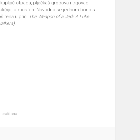
akupljač otpada, pljačkaš grobova i trgovac
rukčijoj atmosferi. Navodno se jednom borio s
oširena u priči
The Weapon of a Jedi: A Luke
alkera).
 pročitano