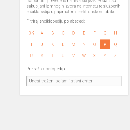
potpunosti prevedenu na hrvatski jezik. Podaci su
sakupljani iz mnogih izvora na Internetu te službenih
enciklopedija u papirnatom i elektronskom obliku.
Filtriraj enciklopediju po abecedi:
0-9
A
B
C
D
E
F
G
H
I
J
K
L
M
N
O
P
Q
R
S
T
U
V
W
X
Y
Z
Pretraži enciklopediju: