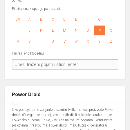
obliku.
Filtriraj enciklopediju po abecedi:
0-9
A
B
C
D
E
F
G
H
I
J
K
L
M
N
O
P
Q
R
S
T
U
V
W
X
Y
Z
Pretraži enciklopediju:
Power Droid
Iako postoje razne varijante u raznim tvrtkama koje proizvode Power
droide (Energetske droide), većina njih dijeli neke iste karakteristike.
Power droidi nemaju ruke, kreću se na malim nogama i komuniciraju
piskovima i treskovima. Power droidi imaju fuzijski generator u