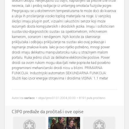
teškom oklopu. Nevjerojatno su trajni, napravljeni da prežive sve vrste
nesreća, čak i proboj radijacije iz untarnjeg omotača fuzijske jezgre.
Pregrijavaju se u ekstremnim temperaturama te može doći do kvarova
a ubija ih prislanjanje visoko toplog materijala na noge. U vanjskoj
školjci imaju plug-in port, vizualni i akustični senzor koji može
razumjeti dosta kompjuterskih i droidskih jezika. Imaju i sofisticiran
sustavsko-dijagnostički sustav sa spektometrom, infrcrvenom
kamerom, sonarom i rendgenom. Njih koriste za skeniranje
priključaka i odbijaju priključenje na sustav ako ovaj pokazuje i
najmanje znakove kvara. Iako je ovo rijetko potrebno, mnogi power
droidi imaju delikatnu manipulatorsku ruku u stražnjem malom
portalu. Ruka jedino služi za delikatne elektroničke poslove. Power
droidi sa ovom rukom mogu obavljati neke popravke kad posebno
programirani mehaničarski droidi nisu u blizini. PRIMARNA
FUNKCIJA: Industrijski automaton SEKUNDARNA FUNKCIJA:
Služiti kao izvor energije strojevima i droidima VISINA: 1.1 metar
Autor/ica
sarlacc
• objavljeno 01.01.2004, 00:00 • 8191 puta pročitano
C3P0 predlaže da pročitaš i ove opise