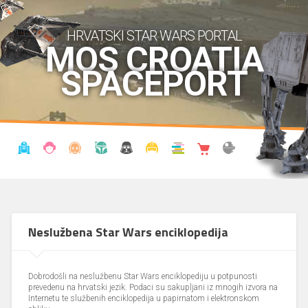
HRVATSKI STAR WARS PORTAL
MOS CROATIA
SPACEPORT
VIJESTI
BLOG
ENCIKLOPEDIJA
KRONOLOGIJA
UDRUGA
KOSTIMI
KNJIŽNICA
SHOP
THE FORUM
Neslužbena Star Wars enciklopedija
Dobrodošli na neslužbenu Star Wars enciklopediju u potpunosti
prevedenu na hrvatski jezik. Podaci su sakupljani iz mnogih izvora na
Internetu te službenih enciklopedija u papirnatom i elektronskom