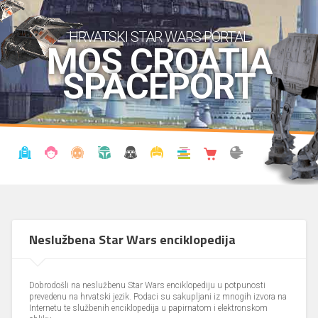
HRVATSKI STAR WARS PORTAL
MOS CROATIA
SPACEPORT
VIJESTI
BLOG
ENCIKLOPEDIJA
KRONOLOGIJA
UDRUGA
KOSTIMI
KNJIŽNICA
SHOP
THE FORUM
Neslužbena Star Wars enciklopedija
Dobrodošli na neslužbenu Star Wars enciklopediju u potpunosti
prevedenu na hrvatski jezik. Podaci su sakupljani iz mnogih izvora na
Internetu te službenih enciklopedija u papirnatom i elektronskom