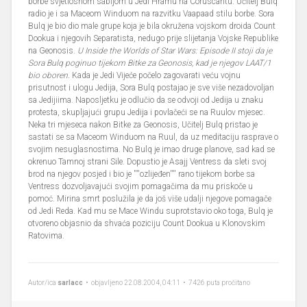
borbe svjetlosnom sabljom u Jedi Hramu na Coruscantu. Učitelj Bulq
radio je i sa Maceom Winduom na razvitku Vaapaad stilu borbe. Sora
Bulq je bio dio male grupe koja je bila okružena vojskom droida Count
Dookua i njegovih Separatista, nedugo prije slijetanja Vojske Republike
na Geonosis.
U Inside the Worlds of Star Wars: Episode II stoji da je
Sora Bulq poginuo tijekom Bitke za Geonosis, kad je njegov LAAT/1
bio oboren.
Kada je Jedi Vijeće počelo zagovarati veću vojnu
prisutnost i ulogu Jedija, Sora Bulq postajao je sve više nezadovoljan
sa Jedijiima. Naposljetku je odlučio da se odvoji od Jedija u znaku
protesta, skupljajući grupu Jedija i povlačeći se na Ruulov mjesec.
Neka tri mjeseca nakon Bitke za Geonosis, Učitelj Bulq pristao je
sastati se sa Maceom Winduom na Ruul, da uz meditaciju rasprave o
svojim nesuglasnostima. No Bulq je imao druge planove, sad kad se
okrenuo Tamnoj strani Sile. Dopustio je Asajj Ventress da sleti svoj
brod na njegov posjed i bio je ''''ozlijeđen'''' rano tijekom borbe sa
Ventress dozvoljavajući svojim pomagačima da mu priskoče u
pomoć. Mirina smrt poslužila je da još više udalji njegove pomagače
od Jedi Reda. Kad mu se Mace Windu suprotstavio oko toga, Bulq je
otvoreno objasnio da shvaća poziciju Count Dookua u Klonovskim
Ratovima.
Autor/ica
sarlacc
• objavljeno 22.08.2004, 04:11 • 7426 puta pročitano