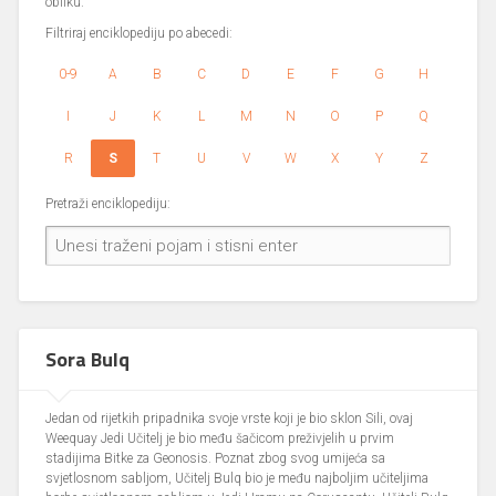
obliku.
Filtriraj enciklopediju po abecedi:
0-9
A
B
C
D
E
F
G
H
I
J
K
L
M
N
O
P
Q
R
S
T
U
V
W
X
Y
Z
Pretraži enciklopediju:
Sora Bulq
Jedan od rijetkih pripadnika svoje vrste koji je bio sklon Sili, ovaj
Weequay Jedi Učitelj je bio među šačicom preživjelih u prvim
stadijima Bitke za Geonosis. Poznat zbog svog umijeća sa
svjetlosnom sabljom, Učitelj Bulq bio je među najboljim učiteljima