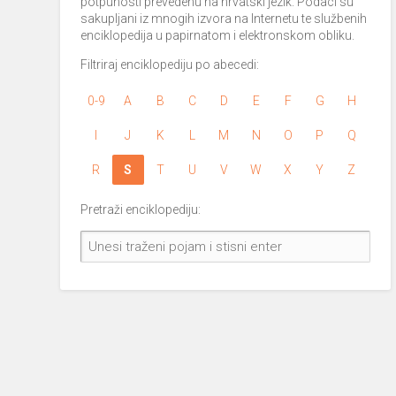
potpunosti prevedenu na hrvatski jezik. Podaci su
sakupljani iz mnogih izvora na Internetu te službenih
enciklopedija u papirnatom i elektronskom obliku.
Filtriraj enciklopediju po abecedi:
0-9
A
B
C
D
E
F
G
H
I
J
K
L
M
N
O
P
Q
R
S
T
U
V
W
X
Y
Z
Pretraži enciklopediju: