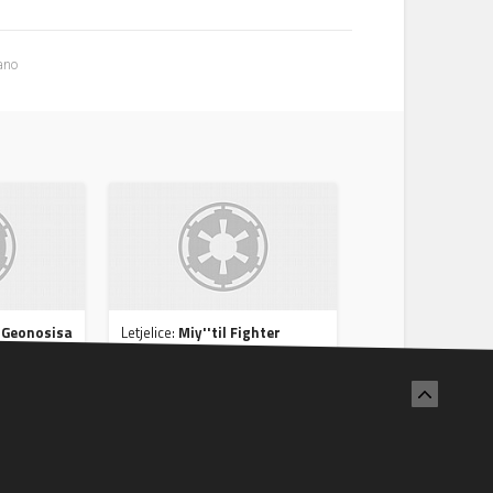
ano
 Geonosisa
Letjelice:
Miy''til Fighter