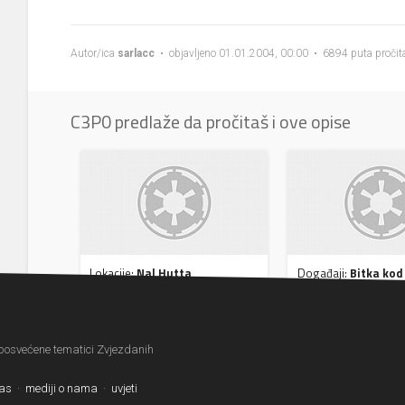
Autor/ica
sarlacc
• objavljeno 01.01.2004, 00:00 • 6894 puta pročit
C3P0 predlaže da pročitaš i ove opise
Lokacije:
Nal Hutta
Događaji:
Bitka kod
 posvećene tematici Zvjezdanih
nas
·
mediji o nama
·
uvjeti