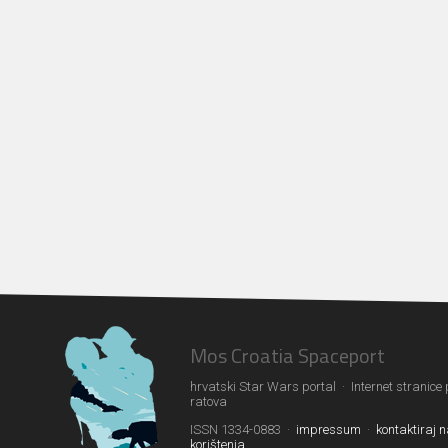
Mos Croatia Spaceport
hrvatski Star Wars portal · Internet stranice
ratova
ISSN 1334-0883 ·
impressum
·
kontaktiraj 
korištenja