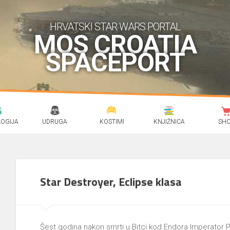
HRVATSKI STAR WARS PORTAL
MOS CROATIA
SPACEPORT
OGIJA
UDRUGA
KOSTIMI
KNJIŽNICA
SH
Star Destroyer, Eclipse klasa
Šest godina nakon smrti u Bitci kod Endora Imperator Pa