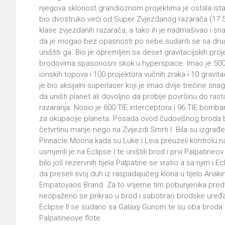
njegova sklonost grandioznom projektima je ostala ista
bio dvostruko veći od Super Zvjezdanog razarača (17 5
klase zvjezdanih razarača, a tako ih je nadmašivao i snago
da je mogao bez opasnosti po sebe sudariti se sa drugi
uništiti ga. Bio je opremljen sa deset gravitacijskih pr
brodovima spasonosni skok u hyperspace. Imao je 500 t
ionskih topova i 100 projektora vučnih zraka i 10 gravita
je bio aksijalni superlaser koji je imao dvije trećine sna
da uništi planet ali dovoljno da probije površinu do ra
razaranja. Nosio je 600 TIE interceptora i 96 TIE bomba
za okupacije planeta. Posada ovod čudovišnog broda br
četvrtinu manje nego na Zvijezdi Smrti I. Bila su izgrađ
Pinnacle Moona kada su Luke i Leia preuzeli kontrolu 
usmjerili je na Eclipse I te uništili brod i prvi Palpatin
bilo još rezervnih tijela Palpatine se vratio a sa njim 
da preseli svoj duh iz raspadajućeg klona u tijelo Anaki
Empatoyaos Brand. Za to vrijeme tim pobunjenika p
neopaženo se prikrao u brod i sabotirao brodske uređaj
Eclipse II se sudario sa Galaxy Gunom te su oba broda e
Palpatineove flote.