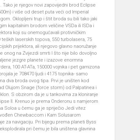
. Tako je njegov novi zapovijedni brod Eclipse
00m) i više od deset puta veći od Imperial
m. Oklopljeni trup i štit broda su bili tako jaki
m kapitalnim brodom veličine VSDa ili ISDa i
ojektora koji su onemogućavali protivničkim
eških laserskih topova, 550 turbolasera, 75
cijskih prijektora, ali njegovo glavno naoružanje
ge onog na Zvijezdi smrti I što nije bilo dovoljno
staljene jezgre planete i izazove enormna
rdera, 100 AT-ATa, 150000 vojnika i pet garnizona
ojala je 708470 ljudi i 4175 topnika- samo
ena dva broda ovog tipa. Prvi je uništen kod
nad Olujom Snage (force storm) od Palpatinea i
eov klon. S obzirom da je u tankovima za kloniranje
i Eclipse II. Krenuo je prema Onderonu s namjerom
na Soloa u čemu ga je spriječio Jedi vitez
redvođen Chewbaccom i Kam Solusarom
e za navigaciju. Pri bijegu prema planeti Byss
ksplodirala pri čemu je bila uništena glavnina