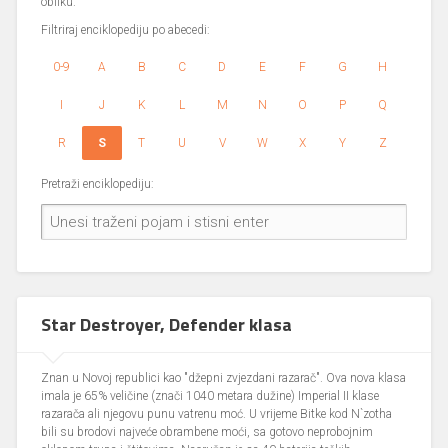
obliku.
Filtriraj enciklopediju po abecedi:
0-9
A
B
C
D
E
F
G
H
I
J
K
L
M
N
O
P
Q
R
S
T
U
V
W
X
Y
Z
Pretraži enciklopediju:
Star Destroyer, Defender klasa
Znan u Novoj republici kao "džepni zvjezdani razarač". Ova nova klasa
imala je 65% veličine (znači 1040 metara dužine) Imperial II klase
razarača ali njegovu punu vatrenu moć. U vrijeme Bitke kod N`zotha
bili su brodovi najveće obrambene moći, sa gotovo neprobojnim