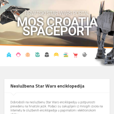
HRVATSKI STAR WARS PORTAL
MOS CROATIA
SPACEPORT
VIJESTI
BLOG
ENCIKLOPEDIJA
KRONOLOGIJA
UDRUGA
KOSTIMI
KNJIŽNICA
SHOP
THE FORUM
Neslužbena Star Wars enciklopedija
Dobrodošli na neslužbenu Star Wars enciklopediju u potpunosti
prevedenu na hrvatski jezik. Podaci su sakupljani iz mnogih izvora na
Internetu te službenih enciklopedija u papirnatom i elektronskom