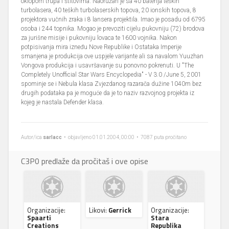
oklopom trupa i štitovima. Naoružan je sa 40 baterija teških
turbolasera, 40 teških turbolaserskih topova, 20 ionskih topova, 8
projektora vučnih zraka i 8 lansera projektila. Imao je posadu od 6795
osoba i 244 topnika. Mogao je prevoziti cijelu pukovniju (72) brodova
za jurišne misije i pukovniju lovaca te 1600 vojnika. Nakon
potpisivanja mira izneđu Nove Republike i Ostataka Imperije
smanjena je produkcija ove uspjele varijante ali sa navalom Yuuzhan
Vongova produkcija i usavršavanje su ponovno pokrenuti. U "The
Completely Unofficial Star Wars Encyclopedia" - V 3.0 /June 5, 2001
spominje se i Nebula klasa Zvjezdanog razarača dužine 1040m bez
drugih podataka pa je moguće da je to naziv razvojnog projekta iz
kojeg je nastala Defender klasa.
Autor/ica
sarlacc
• objavljeno 01.01.2004, 00:00 • 7087 puta pročitano
C3P0 predlaže da pročitaš i ove opise
Organizacije:
Likovi:
Gerrick
Organizacije:
Spaarti
Stara
Creations
Republika