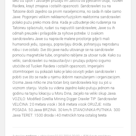
iako su spori i zastarjeli pružaju im zaštitu od pješčanih oluja, Tusken
Raidera, krayt zmajeva i ostalih opasnosti. Sandcrawleri su na
Tatooine došli zajedno sa prvim naseljenicima, no sada ih rabe samo
Jawe. Pogonjeni velikim neklearno-fuzijskim reaktorima sandcrawleri
polako pužu preko mora dina. Kada je uzbuđenje oko rudarenja na
Tatoineu splasnulo, rudari su napustili sandcrawlere, Jawe su ih
odmah preuzele i prilagodile za njihove potrebe. U svakom
sandcrawleru Jawe su napravile malene prostorije gdje ti mali
humanoidi jedu, spavaju, popravljaju droide, pohranjuju neprodanu
robu i sve ostalo. Sve što jawe nađu utovaruje se na sandcrawler
pomoću magnetske tube, originalno rabljene za utovar rude. Kako su
veliki, sandcrawleri su nezaustavljivi i pružaju potpno sigurno
utočište od Tusken Raidera i ostalih opasnosti; Imperijalni
stormtrooperi su pokazali kako je lako osvojiti jedan sandcrawler i
pobiti sve što se nađe u njemu dobrim naoružanjem i organizacijom.
Osima Jawa nitko ne zna točan broj sandcrawlera koji su još u
voznom stanju. Vozila su viđena zajedno kako putuju jednom na
godinu na tajnu lokaciju u Moru Dina, zacjelo na veliki skup Jawa.
VOZILO: Modified Corellia Mining Digger Crawler TIP: Sandcrawler
VELIČINA: 20 metara visok i 36.8 metara visok ORUŽJE: ništa
POSADA: 50 Jawa BRZINA: 30 km/h STANOVNIKA-PUTNIKA: 300
Jawa TERET: 1500 droida i 40 metričkih tona ostalog tereta