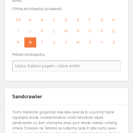
obliku.
Filtriraj enciklopediju po abecedi:
0-9
A
B
C
D
E
F
G
H
I
J
K
L
M
N
O
P
Q
R
S
T
U
V
W
X
Y
Z
Pretraži enciklopediju:
Sandcrawler
Tromi mehanički gusjeničari koje rabe Jawe da bi u pustinji tražile
izgubljene droide, srušene brodove i ostali tehnološki otpad.
sandcrawleri su dom stotinama Jawa, puni droida, metala i ostalog
smeća. Doneseni na Tatooine sa rudarima sada ih rabe samo Jawe i