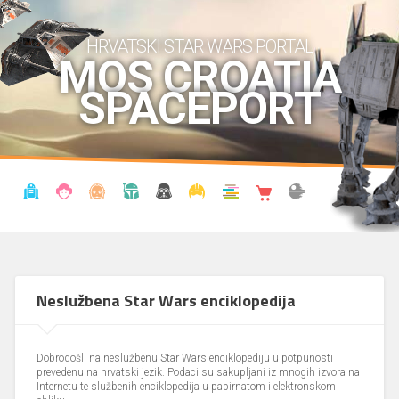
HRVATSKI STAR WARS PORTAL
MOS CROATIA
SPACEPORT
VIJESTI
BLOG
ENCIKLOPEDIJA
KRONOLOGIJA
UDRUGA
KOSTIMI
KNJIŽNICA
SHOP
THE FORUM
Neslužbena Star Wars enciklopedija
Dobrodošli na neslužbenu Star Wars enciklopediju u potpunosti
prevedenu na hrvatski jezik. Podaci su sakupljani iz mnogih izvora na
Internetu te službenih enciklopedija u papirnatom i elektronskom