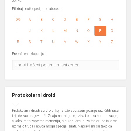
obliku.
Filtriraj enciklopediju po abecedi:
0-9
A
B
C
D
E
F
G
H
I
J
K
L
M
N
O
P
Q
R
S
T
U
V
W
X
Y
Z
Pretraži enciklopediju:
Protokolarni droid
Protokolarni droidi su droidi koji služe sporazumjevanju različitih rasa
i rijeđe kao pregovarači. Znaju na milijune jezika i oblika komunikacije,
a kako im to zaprema memoriju, nisu obučeni ni za što drugo iako se
uz malo truda i novca mogu specijalizirati. Napravljeni su tako da