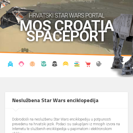
HRVATSKI STAR WARS PORTAL
MOS CROATIA
SPACEPORT
VIJESTI
BLOG
ENCIKLOPEDIJA
KRONOLOGIJA
UDRUGA
KOSTIMI
KNJIŽNICA
SHOP
THE FORUM
Neslužbena Star Wars enciklopedija
Dobrodošli na neslužbenu Star Wars enciklopediju u potpunosti
prevedenu na hrvatski jezik. Podaci su sakupljani iz mnogih izvora na
Internetu te službenih enciklopedija u papirnatom i elektronskom