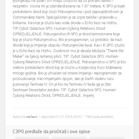
podsjećaju na ljude i svi imaju svojstvo da su pomalo daveži i
nespretni. Visina im je standardizirana na 1.67 metara. K-3PO je bijeli
protokolarni droid koji služi Pobunjenicima i pod zapovjedništvom je
Commandera Narre. Specijaliziran je za vojne taktike i prijevode u
bitkama. Kasnije je služio kao vođa droida u Echo bazi na Hothu.
TIP:Cybot Galactice 3PO, Human-Cyborg Relations Droid
OPREDJELJENJE: Pobunjeništvo R-3PO je droid tamnocrvene boje
koji je služio Pobunjeništvu. Bio je programiran, uz protokol, da traži
droide koje je Imperije ubacila i Pobunjeničke baze. Kao i K-3PO služio
je u Echo bazi na Hothu. Osobnost mu je davala tetožaža "Thank the
Maker" na lijevoj ramenoj ploči. TIP: Cybot Galactice 3PO, Human-
Cyborg Relations Droid OPREDJELJENJE: Pobunjeništvo U-3PO je bio
srebrni protokolarni droid koji je služio u Kraljevskoj Kući Alderaana
mnogo godina. Bio je uhvaćen od strane Imperije i reprogramiran za
prisluškivanje. Kao Imperijalni špijun, dao je Darth Vaderu rutu
putovanja Tantivea IV. On je bio na Tantiveu IV kada ga je Star
Destroyer Devastator zarobio. TIP: Cybot Galactice 3PO, Human-
Cyborg Relations Droid, OPREDJELJENJE: Imperij
Autor/ica
sarlacc
• objavljeno 01.01.2004, 00:00 • 7960 puta pročitano
C3P0 predlaže da pročitaš i ove opise