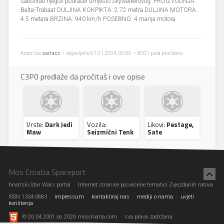
sabotirao njegov podracer umjesto Skywalkerovog. PROIZVODNJA:
Balta-Trabaat DULJINA KOKPIKTA: 2.72 metra DULJINA MOTORA:
4.5 metara BRZINA: 940 km/h POSEBNO: 4 manja motora
Autor/ica
sarlacc
• objavljeno 01.01.2004, 00:00 • 8001 puta pročitano
C3P0 predlaže da pročitaš i ove opise
Vrste:
Dark Jedi
Vozila:
Likovi:
Pestage,
Maw
Seizmični Tenk
Sate
Mos Croatia Spaceport
hrvatski Star Wars portal · Internet stranice posvećene tematici Zvjezdanih ratova
ISSN 1334-0883 ·
impressum
·
kontaktiraj nas
·
mediji o nama
·
uvjeti
korištenja
© 20.04.2001 ∞ 2026 moscroatia.com · sva prava zadržana