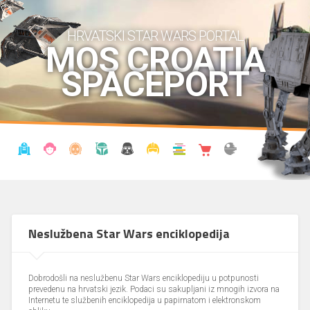
HRVATSKI STAR WARS PORTAL
MOS CROATIA
SPACEPORT
VIJESTI
BLOG
ENCIKLOPEDIJA
KRONOLOGIJA
UDRUGA
KOSTIMI
KNJIŽNICA
SHOP
THE FORUM
Neslužbena Star Wars enciklopedija
Dobrodošli na neslužbenu Star Wars enciklopediju u potpunosti
prevedenu na hrvatski jezik. Podaci su sakupljani iz mnogih izvora na
Internetu te službenih enciklopedija u papirnatom i elektronskom