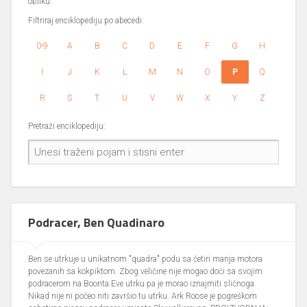
obliku.
Filtriraj enciklopediju po abecedi:
0-9
A
B
C
D
E
F
G
H
I
J
K
L
M
N
O
P
Q
R
S
T
U
V
W
X
Y
Z
Pretraži enciklopediju:
Podracer, Ben Quadinaro
Ben se utrkuje u unikatnom "quadra".podu sa četiri manja motora
povezanih sa kokpiktom. Zbog veličine nije mogao doći sa svojim
podracerom na Boonta Eve utrku pa je morao iznajmiti sličnoga.
Nikad nije ni počeo niti završio tu utrku. Ark Roose je pogreškom