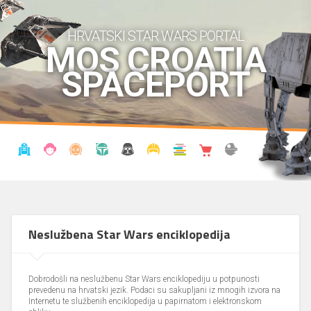
HRVATSKI STAR WARS PORTAL
MOS CROATIA
SPACEPORT
VIJESTI
BLOG
ENCIKLOPEDIJA
KRONOLOGIJA
UDRUGA
KOSTIMI
KNJIŽNICA
SHOP
THE FORUM
Neslužbena Star Wars enciklopedija
Dobrodošli na neslužbenu Star Wars enciklopediju u potpunosti
prevedenu na hrvatski jezik. Podaci su sakupljani iz mnogih izvora na
Internetu te službenih enciklopedija u papirnatom i elektronskom