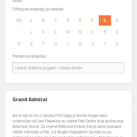
obliku.
Filtriraj enciklopediju po abecedi:
0-9
A
B
C
D
E
F
G
H
I
J
K
L
M
N
O
P
Q
R
S
T
U
V
W
X
Y
Z
Pretraži enciklopediju:
Grand Admiral
Bio je najviši čin u Carskoj Floti kojeg je časnik mogao steći,
ustanovljen od Cara Palpatina za vrijeme Fete Tjedna dvije godine prije
Bitke kod Yavina. Za vrijeme Bitke kod Endora, bilo je samo dvanaest
Velikih Admirala u Floti. Od drugih Imperijalnih časnika su se