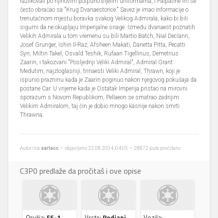
razlikovali po njihovim potpuno bijelim uniformama, i Palpatine im se
često obraćao sa "Krug Dvanaestorice." Savez je imao informacije o
trenutačnom mjestu boravka svakog Velikog Admirala, kako bi bili
sigurni da ne okupljaju Imperijalne snage. Između dvanaest poznatih
Velikih Admirala u tom vremenu su bili Martio Batch, Nial Declann,
Josef Grunger, Ishin Il-Raz, Afsheen Makati, Danetta Pitta, Pecatti
Syn, Miltin Takel, Osvald Teshik, Rufaan Tigellinus, Demetrius
Zaarin, i takozvani "Posljednji Veliki Admiral", Admiral Grant.
Međutim, najzloglasniji, trinaesti Veliki Admiral, Thrawn, koji je
ispunio prazninu kada je Zaarin poginuo nakon njegovog pokušaja da
postane Car. U vrijeme kada je Ostatak Imperija pristao na mirovni
sporazum s Novom Republikom, Pellaeon se smatrao zadnjim
Velikim Admiralom, taj čin je dobio mnogo kasnije nakon smrti
Thrawna.
Autor/ica
sarlacc
• objavljeno 22.08.2004, 04:05 • 28872 puta pročitano
C3P0 predlaže da pročitaš i ove opise
Oružja:
FS-1
Vrste:
Rodiani
Vozila: