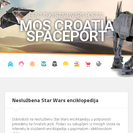
HRVATSKI STAR WARS PORTAL
MOS CROATIA
SPACEPORT
VIJESTI
BLOG
ENCIKLOPEDIJA
KRONOLOGIJA
UDRUGA
KOSTIMI
KNJIŽNICA
SHOP
THE FORUM
Neslužbena Star Wars enciklopedija
Dobrodošli na neslužbenu Star Wars enciklopediju u potpunosti
prevedenu na hrvatski jezik. Podaci su sakupljani iz mnogih izvora na
Internetu te službenih enciklopedija u papirnatom i elektronskom