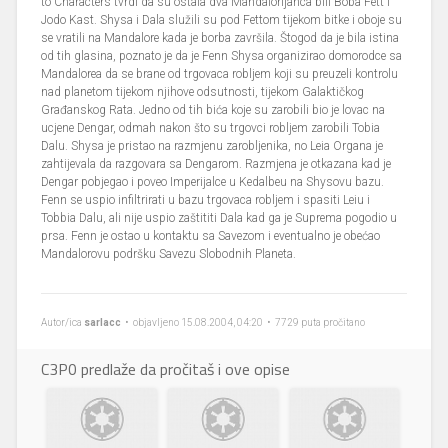
to Characters tvrdi da su ostala dva Mandalorijanca bili Boba Fett i
Jodo Kast. Shysa i Dala služili su pod Fettom tijekom bitke i oboje su
se vratili na Mandalore kada je borba završila. Štogod da je bila istina
od tih glasina, poznato je da je Fenn Shysa organizirao domorodce sa
Mandalorea da se brane od trgovaca robljem koji su preuzeli kontrolu
nad planetom tijekom njihove odsutnosti, tijekom Galaktičkog
Građanskog Rata. Jedno od tih bića koje su zarobili bio je lovac na
ucjene Dengar, odmah nakon što su trgovci robljem zarobili Tobia
Dalu. Shysa je pristao na razmjenu zarobljenika, no Leia Organa je
zahtijevala da razgovara sa Dengarom. Razmjena je otkazana kad je
Dengar pobjegao i poveo Imperijalce u Kedalbeu na Shysovu bazu.
Fenn se uspio infiltrirati u bazu trgovaca robljem i spasiti Leiu i
Tobbia Dalu, ali nije uspio zaštititi Dala kad ga je Suprema pogodio u
prsa. Fenn je ostao u kontaktu sa Savezom i eventualno je obećao
Mandalorovu podršku Savezu Slobodnih Planeta.
Autor/ica
sarlacc
• objavljeno 15.08.2004, 04:20 • 7729 puta pročitano
C3P0 predlaže da pročitaš i ove opise