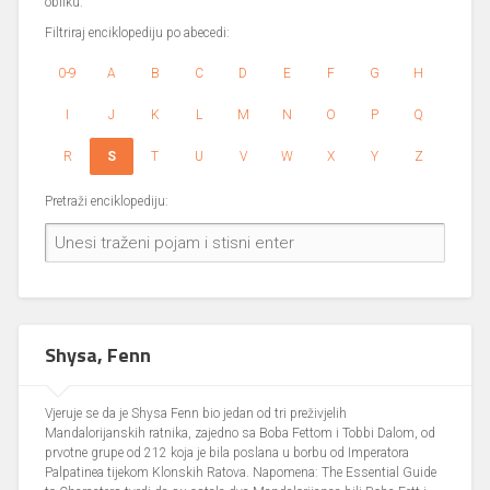
obliku.
Filtriraj enciklopediju po abecedi:
0-9
A
B
C
D
E
F
G
H
I
J
K
L
M
N
O
P
Q
R
S
T
U
V
W
X
Y
Z
Pretraži enciklopediju:
Shysa, Fenn
Vjeruje se da je Shysa Fenn bio jedan od tri preživjelih
Mandalorijanskih ratnika, zajedno sa Boba Fettom i Tobbi Dalom, od
prvotne grupe od 212 koja je bila poslana u borbu od Imperatora
Palpatinea tijekom Klonskih Ratova. Napomena: The Essential Guide