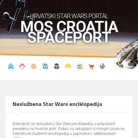
HRVATSKI STAR WARS PORTAL
MOS CROATIA
SPACEPORT
VIJESTI
BLOG
ENCIKLOPEDIJA
KRONOLOGIJA
UDRUGA
KOSTIMI
KNJIŽNICA
SHOP
THE FORUM
Neslužbena Star Wars enciklopedija
Dobrodošli na neslužbenu Star Wars enciklopediju u potpunosti
prevedenu na hrvatski jezik. Podaci su sakupljani iz mnogih izvora na
Internetu te službenih enciklopedija u papirnatom i elektronskom