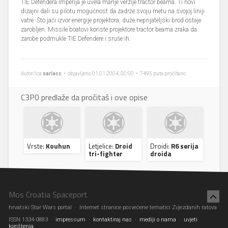
TIE Defendera Imperija je uvela manje verzije tractor beama. Ti novi
dizajni dali su pilotu mogućnost da zadrže svoju metu na svojoj liniji
vatre. Što jači izvor energije projektora, duže neprijateljski brod ostaje
zarobljen. Missile boatovi koriste projektore tractor beama zraka da
zarobe podmukle TIE Defendere i sruše ih.
Autor/ica
sarlacc
• objavljeno 01.01.2004, 00:00 • 7495 puta pročitano
C3P0 predlaže da pročitaš i ove opise
Vrste:
Kouhun
Letjelice:
Droid
Droidi:
R6 serija
tri-fighter
droida
Mos Croatia Spaceport
hrvatski Star Wars portal · Internet stranice posvećene tematici Zvjezdanih ratova
ISSN 1334-0883 ·
impressum
·
kontaktiraj nas
·
mediji o nama
·
uvjeti
korištenja