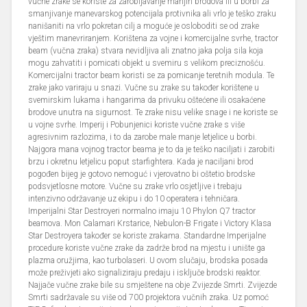
vučne zrake se koriste za zarobljavanje manjih brodova ili u borbi za
smanjivanje manevarskog potencijala protivnika ali vrlo je teško zraku
nanišaniti na vrlo pokretan cilj a moguće je osloboditi se od zrake
vještim manevriranjem. Korištena za vojne i komercijalne svrhe, tractor
beam (vučna zraka) stvara nevidljiva ali znatno jaka polja sila koja
mogu zahvatiti i pomicati objekt u svemiru s velikom preciznošću.
Komercijalni tractor beam koristi se za pomicanje teretnih modula. Te
zrake jako variraju u snazi. Vučne su zrake su također korištene u
svemirskim lukama i hangarima da privuku oštećene ili osakaćene
brodove unutra na sigurnost. Te zrake nisu velike snage i ne koriste se
u vojne svrhe. Imperij i Pobunjenici koriste vučne zrake s više
agresivnim razlozima, i to da zarobe male manje letjelice u borbi.
Najgora mana vojnog tractor beama je to da je teško naciljati i zarobiti
brzu i okretnu letjelicu poput starfightera. Kada je naciljani brod
pogođen bijeg je gotovo nemoguć i vjerovatno bi oštetio brodske
podsvjetlosne motore. Vučne su zrake vrlo osjetljive i trebaju
intenzivno održavanje uz ekipu i do 10 operatera i tehničara.
Imperijalni Star Destroyeri normalno imaju 10 Phylon Q7 tractor
beamova. Mon Calamari Krstarice, Nebulon-B Frigate i Victory Klasa
Star Destroyera također se koriste zrakama. Standardne Imperijalne
procedure koriste vučne zrake da zadrže brod na mjestu i unište ga
plazma oružjima, kao turbolaseri. U ovom slučaju, brodska posada
može preživjeti ako signaliziraju predaju i isključe brodski reaktor.
Najjače vučne zrake bile su smještene na obje Zvijezde Smrti. Zvijezde
Smrti sadržavale su više od 700 projektora vučnih zraka. Uz pomoć