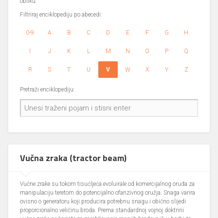
obliku.
Filtriraj enciklopediju po abecedi:
0-9
A
B
C
D
E
F
G
H
I
J
K
L
M
N
O
P
Q
R
S
T
U
V
W
X
Y
Z
Pretraži enciklopediju:
Vučna zraka (tractor beam)
Vučne zrake su tokom tisućljeća evoluirale od komercijalnog oruđa za
manipulaciju teretom do potencijalno ofanzivnog oružja. Snaga varira
ovisno o generatoru koji producira potrebnu snagu i obično slijedi
proporcionalno veličinu broda. Prema standardnoj vojnoj doktrini