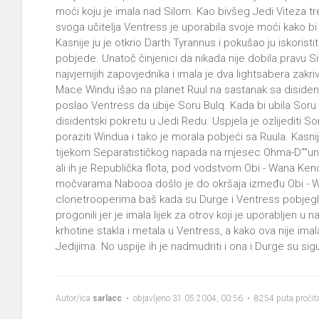
moći koju je imala nad Silom. Kao bivšeg Jedi Viteza tre
svoga učitelja Ventress je uporabila svoje moći kako 
Kasnije ju je otkrio Darth Tyrannus i pokušao ju iskorist
pobjede. Unatoč činjenici da nikada nije dobila pravu S
najvjernijih zapovjednika i imala je dva lightsabera zakr
Mace Windu išao na planet Ruul na sastanak sa diside
poslao Ventress da ubije Soru Bulq. Kada bi ubila Soru 
disidentski pokretu u Jedi Redu. Uspjela je ozlijediti Sor
poraziti Windua i tako je morala pobjeći sa Ruula. Kasn
tijekom Separatističkog napada na mjesec Ohma-D''''un. P
ali ih je Republička flota, pod vodstvom Obi - Wana Ken
močvarama Nabooa došlo je do okršaja između Obi - Wan
clonetrooperima baš kada su Durge i Ventress pobjegli 
progonili jer je imala lijek za otrov koji je uporabljen u 
krhotine stakla i metala u Ventress, a kako ova nije imal
Jedijima. No uspije ih je nadmudriti i ona i Durge su si
Autor/ica
sarlacc
• objavljeno 31.05.2004, 00:56 • 8254 puta pročit