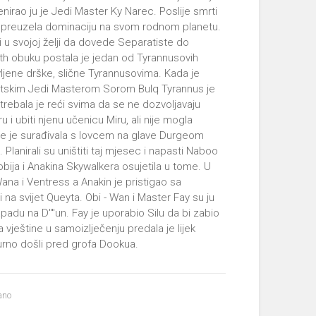
nirao ju je Jedi Master Ky Narec. Poslije smrti
bi preuzela dominaciju na svom rodnom planetu.
iti u svojoj želji da dovede Separatiste do
ith obuku postala je jedan od Tyrannusovih
ivljene drške, slične Tyrannusovima. Kada je
ntskim Jedi Masterom Sorom Bulq Tyrannus je
trebala je reći svima da se ne dozvoljavaju
u i ubiti njenu učenicu Miru, ali nije mogla
ije je surađivala s lovcem na glave Durgeom
lanirali su uništiti taj mjesec i napasti Naboo
obija i Anakina Skywalkera osujetila u tome. U
a i Ventress a Anakin je pristigao sa
na svijet Queyta. Obi - Wan i Master Fay su ju
napadu na D''''un. Fay je uporabio Silu da bi zabio
a vještine u samoizlječenju predala je lijek
gurno došli pred grofa Dookua.
ano