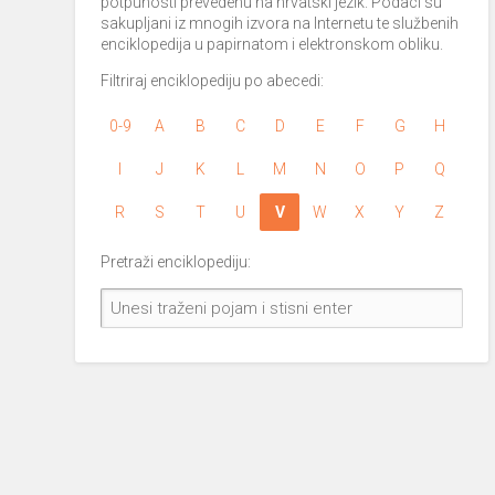
potpunosti prevedenu na hrvatski jezik. Podaci su
sakupljani iz mnogih izvora na Internetu te službenih
enciklopedija u papirnatom i elektronskom obliku.
Filtriraj enciklopediju po abecedi:
0-9
A
B
C
D
E
F
G
H
I
J
K
L
M
N
O
P
Q
R
S
T
U
V
W
X
Y
Z
Pretraži enciklopediju: