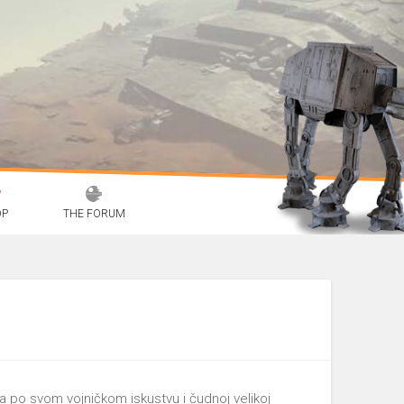
OP
THE FORUM
a po svom vojničkom iskustvu i čudnoj velikoj