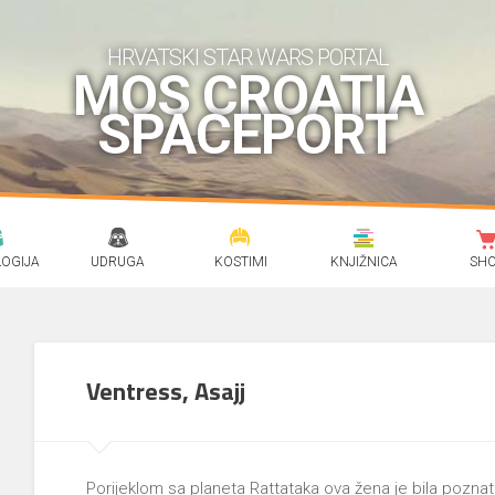
HRVATSKI STAR WARS PORTAL
MOS CROATIA
SPACEPORT
OGIJA
UDRUGA
KOSTIMI
KNJIŽNICA
SH
Ventress, Asajj
Porijeklom sa planeta Rattataka ova žena je bila poznat