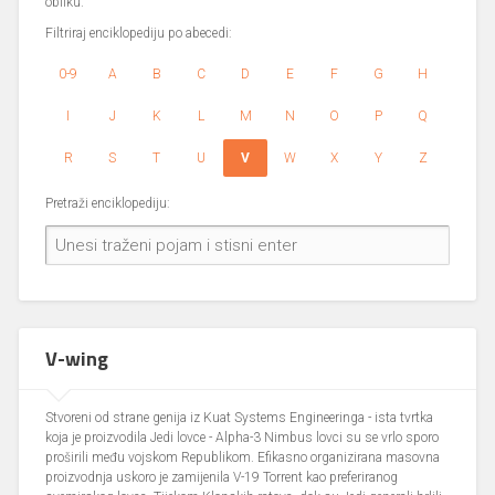
obliku.
Filtriraj enciklopediju po abecedi:
0-9
A
B
C
D
E
F
G
H
I
J
K
L
M
N
O
P
Q
R
S
T
U
V
W
X
Y
Z
Pretraži enciklopediju:
V-wing
Stvoreni od strane genija iz Kuat Systems Engineeringa - ista tvrtka
koja je proizvodila Jedi lovce - Alpha-3 Nimbus lovci su se vrlo sporo
proširili među vojskom Republikom. Efikasno organizirana masovna
proizvodnja uskoro je zamijenila V-19 Torrent kao preferiranog