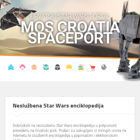
HRVATSKI STAR WARS PORTAL
MOS CROATIA
SPACEPORT
VIJESTI
BLOG
ENCIKLOPEDIJA
KRONOLOGIJA
UDRUGA
KOSTIMI
KNJIŽNICA
SHOP
THE FORUM
Neslužbena Star Wars enciklopedija
Dobrodošli na neslužbenu Star Wars enciklopediju u potpunosti
prevedenu na hrvatski jezik. Podaci su sakupljani iz mnogih izvora na
Internetu te službenih enciklopedija u papirnatom i elektronskom