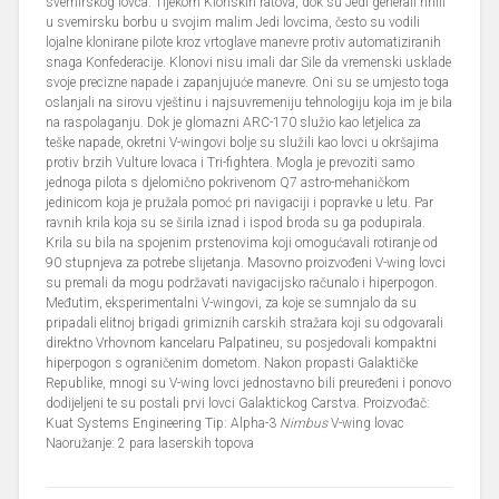
svemirskog lovca. Tijekom Klonskih ratova, dok su Jedi generali hrlili
u svemirsku borbu u svojim malim Jedi lovcima, često su vodili
lojalne klonirane pilote kroz vrtoglave manevre protiv automatiziranih
snaga Konfederacije. Klonovi nisu imali dar Sile da vremenski usklade
svoje precizne napade i zapanjujuće manevre. Oni su se umjesto toga
oslanjali na sirovu vještinu i najsuvremeniju tehnologiju koja im je bila
na raspolaganju. Dok je glomazni ARC-170 služio kao letjelica za
teške napade, okretni V-wingovi bolje su služili kao lovci u okršajima
protiv brzih Vulture lovaca i Tri-fightera. Mogla je prevoziti samo
jednoga pilota s djelomično pokrivenom Q7 astro-mehaničkom
jedinicom koja je pružala pomoć pri navigaciji i popravke u letu. Par
ravnih krila koja su se širila iznad i ispod broda su ga podupirala.
Krila su bila na spojenim prstenovima koji omogućavali rotiranje od
90 stupnjeva za potrebe slijetanja. Masovno proizvođeni V-wing lovci
su premali da mogu podržavati navigacijsko računalo i hiperpogon.
Međutim, eksperimentalni V-wingovi, za koje se sumnjalo da su
pripadali elitnoj brigadi grimiznih carskih stražara koji su odgovarali
direktno Vrhovnom kancelaru Palpatineu, su posjedovali kompaktni
hiperpogon s ograničenim dometom. Nakon propasti Galaktičke
Republike, mnogi su V-wing lovci jednostavno bili preuređeni i ponovo
dodijeljeni te su postali prvi lovci Galaktickog Carstva. Proizvođač:
Kuat Systems Engineering Tip: Alpha-3
Nimbus
V-wing lovac
Naoružanje: 2 para laserskih topova