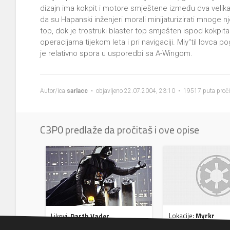
dizajn ima kokpit i motore smještene između dva velika p
da su Hapanski inženjeri morali minijaturizirati mnoge nj
top, dok je trostruki blaster top smješten ispod kokpita. 
operacijama tijekom leta i pri navigaciji. Miy''til lovca
je relativno spora u usporedbi sa A-Wingom.
Autor/ica
sarlacc
• objavljeno 22.07.2004, 23:10 • 19517 puta proč
C3P0 predlaže da pročitaš i ove opise
Lokacije:
Myrkr
Likovi:
Darth Vader