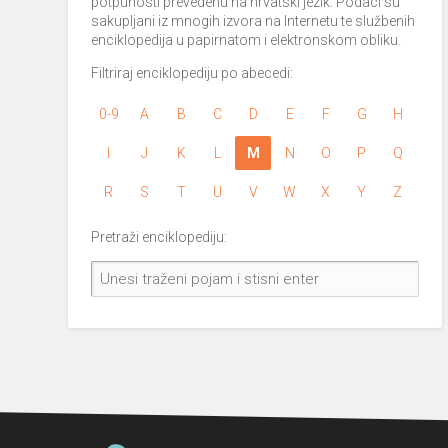
potpunosti prevedenu na hrvatski jezik. Podaci su
sakupljani iz mnogih izvora na Internetu te službenih
enciklopedija u papirnatom i elektronskom obliku.
Filtriraj enciklopediju po abecedi:
0-9
A
B
C
D
E
F
G
H
I
J
K
L
M
N
O
P
Q
R
S
T
U
V
W
X
Y
Z
Pretraži enciklopediju: