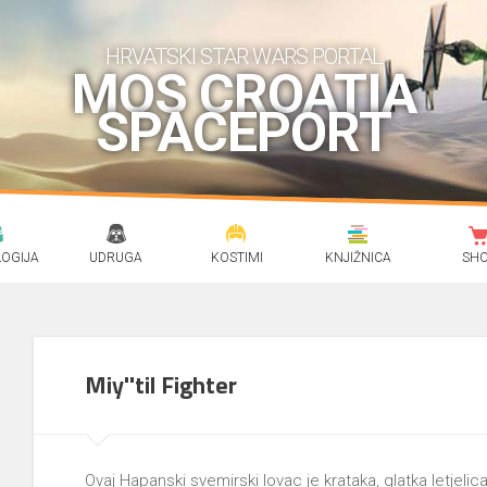
HRVATSKI STAR WARS PORTAL
MOS CROATIA
SPACEPORT
OGIJA
UDRUGA
KOSTIMI
KNJIŽNICA
SH
Miy''til Fighter
Ovaj Hapanski svemirski lovac je krataka, glatka letjel