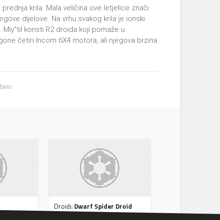
rednja krila. Mala veličina ove letjelice znači
egove dijelove. Na vrhu svakog krila je ionski
Miy''til koristi R2 droida koji pomaže u
 pogone četiri Incom 6X4 motora, ali njegova brzina
itano
Droidi:
Dwarf Spider Droid