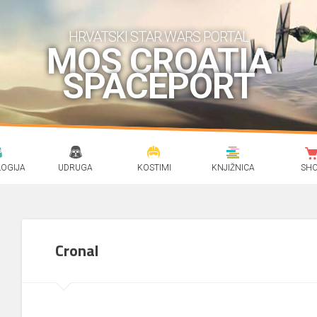
HRVATSKI STAR WARS PORTAL
MOS CROATIA
SPACEPORT
OGIJA
UDRUGA
KOSTIMI
KNJIŽNICA
SH
Cronal