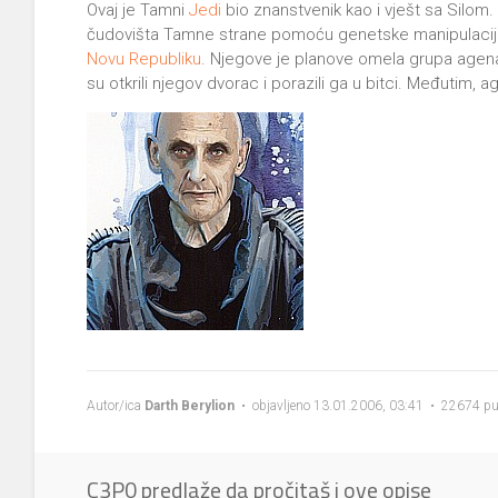
Ovaj je Tamni
Jedi
bio znanstvenik kao i vješt sa Silom. 
čudovišta Tamne strane pomoću genetske manipulacije 
Novu Republiku
. Njegove je planove omela grupa agena
su otkrili njegov dvorac i porazili ga u bitci. Međutim, ag
Autor/ica
Darth Berylion
• objavljeno 13.01.2006, 03:41 • 22674 pu
C3P0 predlaže da pročitaš i ove opise