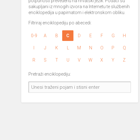
potpunosti prevedenu na hrvatski jezik. Podaci su
sakupljani iz mnogih izvora na Internetu te službenih
enciklopedija u papirnatom i elektronskom obliku.
Filtriraj enciklopediju po abecedi:
0-9
A
B
C
D
E
F
G
H
I
J
K
L
M
N
O
P
Q
R
S
T
U
V
W
X
Y
Z
Pretraži enciklopediju: