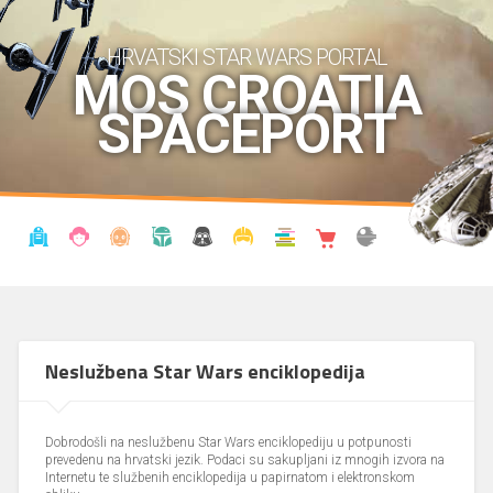
HRVATSKI STAR WARS PORTAL
MOS CROATIA
SPACEPORT
VIJESTI
BLOG
ENCIKLOPEDIJA
KRONOLOGIJA
UDRUGA
KOSTIMI
KNJIŽNICA
SHOP
THE FORUM
Neslužbena Star Wars enciklopedija
Dobrodošli na neslužbenu Star Wars enciklopediju u potpunosti
prevedenu na hrvatski jezik. Podaci su sakupljani iz mnogih izvora na
Internetu te službenih enciklopedija u papirnatom i elektronskom