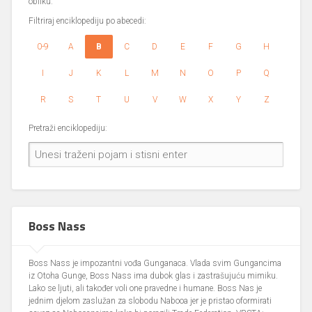
obliku.
Filtriraj enciklopediju po abecedi:
0-9
A
B
C
D
E
F
G
H
I
J
K
L
M
N
O
P
Q
R
S
T
U
V
W
X
Y
Z
Pretraži enciklopediju:
Boss Nass
Boss Nass je impozantni vođa Gunganaca. Vlada svim Gungancima
iz Otoha Gunge, Boss Nass ima dubok glas i zastrašujuću mimiku.
Lako se ljuti, ali također voli one pravedne i humane. Boss Nas je
jednim djelom zaslužan za slobodu Nabooa jer je pristao oformirati