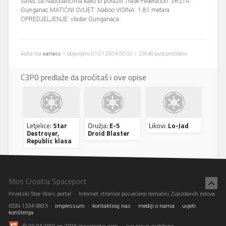
savez sa Nabooancima kako bi porazili Trade Federation. VRSTA:
Gunganac MATIČNI SVIJET: Naboo VISINA: 1.81 metara
OPREDJELJENJE: vladar Gunganaca
Autor/ica
sarlacc
• objavljeno 01.01.2004, 00:00 • 23640 puta pročitano
C3P0 predlaže da pročitaš i ove opise
Letjelice:
Star
Oružja:
E-5
Likovi:
Lo-Jad
Destroyer,
Droid Blaster
Republic klasa
Mos Croatia Spaceport
hrvatski Star Wars portal · Internet stranice posvećene tematici Zvjezdanih ratova
ISSN 1334-0883 ·
impressum
·
kontaktiraj nas
·
mediji o nama
·
uvjeti
korištenja