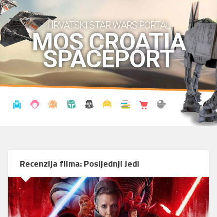
HRVATSKI STAR WARS PORTAL
MOS CROATIA
SPACEPORT
VIJESTI
BLOG
ENCIKLOPEDIJA
KRONOLOGIJA
UDRUGA
KOSTIMI
KNJIŽNICA
SHOP
THE FORUM
Recenzija filma: Posljednji Jedi