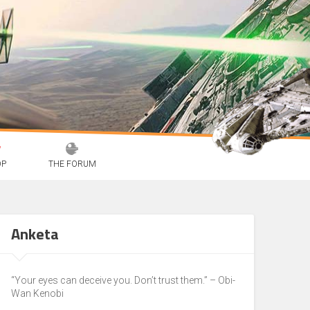
OP
THE FORUM
Anketa
“Your eyes can deceive you. Don’t trust them.” – Obi-
Wan Kenobi