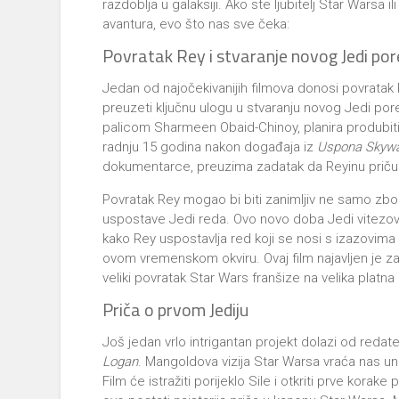
razdoblja u galaksiji. Ako ste ljubitelj Star Warsa il
avantura, evo što nas sve čeka:
Povratak Rey i stvaranje novog Jedi po
Jedan od najočekivanijih filmova donosi povratak Re
preuzeti ključnu ulogu u stvaranju novog Jedi por
palicom Sharmeen Obaid-Chinoy, planira produbiti 
radnju 15 godina nakon događaja iz
Uspona Skywa
dokumentarce, preuzima zadatak da Reyinu priču
Povratak Rey mogao bi biti zanimljiv ne samo zbo
uspostave Jedi reda. Ovo novo doba Jedi vitezova
kako Rey uspostavlja red koji se nosi s izazovima 
ovom vremenskom okviru. Ovaj film najavljen je za
veliki povratak Star Wars franšize na velika plat
Priča o prvom Jediju
Još jedan vrlo intrigantan projekt dolazi od red
Logan
. Mangoldova vizija Star Warsa vraća nas un
Film će istražiti porijeklo Sile i otkriti prve korake 