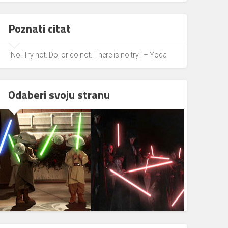
Poznati citat
“No! Try not. Do, or do not. There is no try.” – Yoda
Odaberi svoju stranu