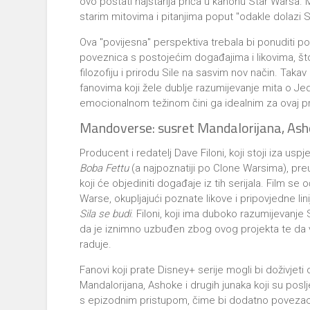
ovo postati najstarija priča u kanonu Star Warsa. Ma
starim mitovima i pitanjima poput "odakle dolazi Sila"
Ova "povijesna" perspektiva trebala bi ponuditi p
poveznica s postojećim događajima i likovima, š
filozofiju i prirodu Sile na sasvim nov način. Taka
fanovima koji žele dublje razumijevanje mita o Je
emocionalnom težinom čini ga idealnim za ovaj pr
Mandoverse: susret Mandalorijana, Ash
Producent i redatelj Dave Filoni, koji stoji iza usp
Boba Fettu
(a najpoznatiji po Clone Warsima), pre
koji će objediniti događaje iz tih serijala. Film s
Warse, okupljajući poznate likove i pripovjedne l
Sila se budi
. Filoni, koji ima duboko razumijevanje
da je iznimno uzbuđen zbog ovog projekta te da
raduje.
Fanovi koji prate Disney+ serije mogli bi doživjeti 
Mandalorijana, Ashoke i drugih junaka koji su poslje
s epizodnim pristupom, čime bi dodatno povezao 