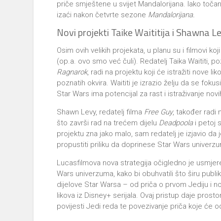
priče smještene u svijet Mandalorijana. Iako točan
izaći nakon četvrte sezone
Mandalorijana.
Novi projekti Taike Waititija i Shawna L
Osim ovih velikih projekata, u planu su i filmovi k
(op.a. ovo smo već čuli). Redatelj Taika Waititi, 
Ragnarok
, radi na projektu koji će istražiti nove l
poznatih okvira. Waititi je izrazio želju da se fokus
Star Wars ima potencijal za rast i istraživanje novih
Shawn Levy, redatelj filma
Free Guy
, također radi
što završi rad na trećem dijelu
Deadpoola
i petoj 
projektu zna jako malo, sam redatelj je izjavio da
propustiti priliku da doprinese Star Wars univerz
Lucasfilmova nova strategija očigledno je usmjere
Wars univerzuma, kako bi obuhvatili što širu publik
dijelove Star Warsa – od priča o prvom Jediju i n
likova iz Disney+ serijala. Ovaj pristup daje prost
povijesti Jedi reda te povezivanje priča koje će o