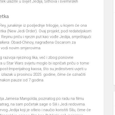
i tek ulazite u svijet Jedija, Sithova i svemirskih
retka
y, junakinje iz posljednje trilogije, u kojem će ona
etka (New Jedi Order). Ovaj projekt, pod redateljskom
Reyinu priču i njezin put kao vođe Jedija, smještajući
lkera
. Obaid-Chinoy, nagrađena Oscarom za
 vodi novim smjerovima.
g razvoja njezinog lika, već i zbog ponovne
 u Star Wars svijetu moglo bi ispričati priču o tome
post-Imperijalnog kaosa, što su jedinstveni uvjeti u
 izlazak u prosincu 2025. godine, čime će označiti
na nakon pauze od 7 godina.
atelja Jamesa Mangolda, poznatog po radu na filmu
atrag, na sam početak sage o Sili i Jedi redovima.
prvog Jedija koji je otkrio i naučio koristiti Silu, čime će