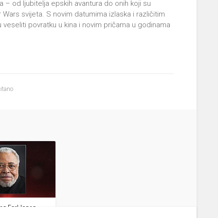
 – od ljubitelja epskih avantura do onih koji su
 Wars svijeta. S novim datumima izlaska i različitim
u veseliti povratku u kina i novim pričama u godinama
itano
s Earl Jones,
adera