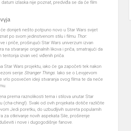
 datum izlaska nije poznat, predviđa se da će film
evyja
oji će donijeti nešto potpuno novo u Star Wars svijet
poznat po svom jedinstvenom stilu i filmu
Thor:
ikove i priče, proširujući Star Wars univerzum izvan
ira na stvaranje originalnih likova i priča, smatrajući da
 teritorija izvan već viđenih priča.
 na Star Wars projektu, iako će ga započeti tek nakon
sezoni serije
Stranger Things
. Iako se o Levyjevom
 je vrlo posvećen ideji stvaranja ovog filma te da neće
umu.
na prema raznolikosti tema i stilova unutar Star
u (cha-ching!). Svaki od ovih projekata dotiče različite
ovom Jedi poretku, do uzbudljivih susreta popularnih
ora za otkrivanje novih aspekata Sile, proširenje
duševiti i nove i dugogodišnje fanove.