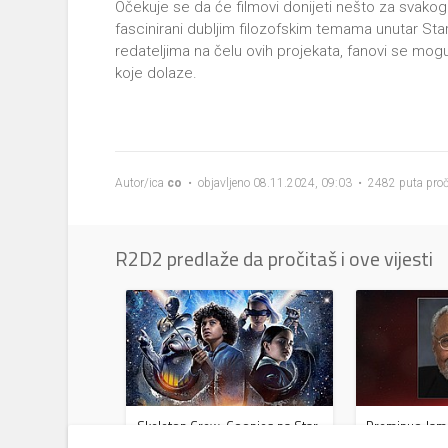
Očekuje se da će filmovi donijeti nešto za svakoga
fascinirani dubljim filozofskim temama unutar Star
redateljima na čelu ovih projekata, fanovi se mog
koje dolaze.
Autor/ica
co
• objavljeno 08.11.2024, 09:03 • 2482 puta proč
R2D2 predlaže da pročitaš i ove vijesti
Skeleton Crew: Goonies na Star
Preminuo Jame
Wars način?
glas Dartha V