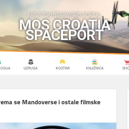
HRVATSKI STAR WARS PORTAL
MOS CROATIA
SPACEPORT
OGIJA
UDRUGA
KOSTIMI
KNJIŽNICA
SH
prema se Mandoverse i ostale filmske