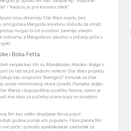
ngold je opisao film kao "biblijski ep", inspiriran
 i "kada su je prvi korisnici otkrili".
otpuno novu dimenziju Star Wars svijetu, bez
to omogućava Mangoldu kreativnu slobodu da istraži
v pristup mogao bi biti posebno zanimljiv starijim
di redovima, a Mangoldovo iskustvo u pričanju priča s
ojekt.
oke i Boba Fetta
ješnih serijala kao što su
Mandalorian
,
Ahsoka
i
Knjiga o
uzet će rad na još jednom velikom Star Wars projektu
e očekuje kao svojevrsni "Avengers" trenutak za Star
inije unutar vremenskog okvira između
Povratka Jedija
i
 Star Warsa i dugogodišnju podršku fanova, izjavio je
 već ima ideju za početnu scenu kojoj se posebno
ovaj film kao veliko okupljanje likova poput
dnjih godina postali vrlo popularni. Filoni planira film
ove priče i ponudio spektakularan završetak za