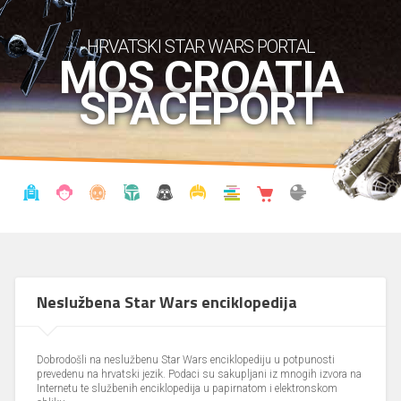
HRVATSKI STAR WARS PORTAL
MOS CROATIA
SPACEPORT
VIJESTI
BLOG
ENCIKLOPEDIJA
KRONOLOGIJA
UDRUGA
KOSTIMI
KNJIŽNICA
SHOP
THE FORUM
Neslužbena Star Wars enciklopedija
Dobrodošli na neslužbenu Star Wars enciklopediju u potpunosti
prevedenu na hrvatski jezik. Podaci su sakupljani iz mnogih izvora na
Internetu te službenih enciklopedija u papirnatom i elektronskom