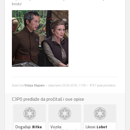
brodu!
Autor/ica
Višnja Stupalo
• objavljeno 25.06.2016, 11:59 • 4757 puta pročitano
C3P0 predlaže da pročitaš i ove opise
Događaji:
Bitka
Vozila:
Likovi:
Lobot