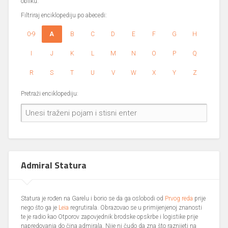
obliku.
Filtriraj enciklopediju po abecedi:
0-9
A
B
C
D
E
F
G
H
I
J
K
L
M
N
O
P
Q
R
S
T
U
V
W
X
Y
Z
Pretraži enciklopediju:
Admiral Statura
Statura je rođen na Garelu i borio se da ga oslobodi od
Prvog reda
prije
nego što ga je
Leia
regrutirala. Obrazovao se u primijenjenoj znanosti
te je radio kao Otporov zapovjednik brodske opskrbe i logistike prije
napredovanja do čina admirala. Nije ni čudo da zna što raznijeti na