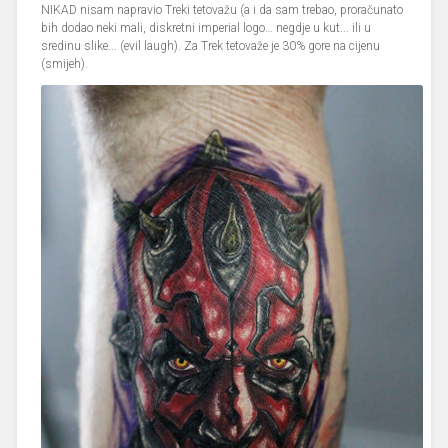
NIKAD nisam napravio Treki tetovažu (a i da sam trebao, proračunato
bih dodao neki mali, diskretni imperial logo… negdje u kut... ili u
sredinu slike... (evil laugh). Za Trek tetovaže je 30% gore na cijenu
(smijeh).