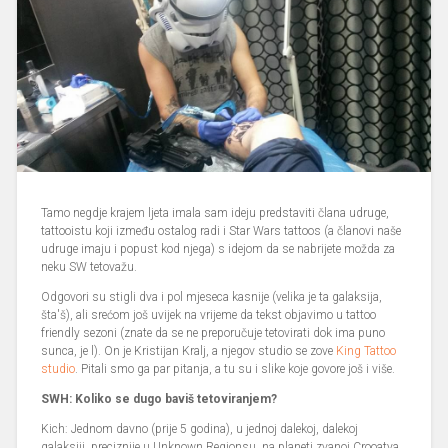
Tamo negdje krajem ljeta imala sam ideju predstaviti člana udruge,
tattooistu koji između ostalog radi i Star Wars tattoos (a članovi naše
udruge imaju i popust kod njega) s idejom da se nabrijete možda za
neku SW tetovažu.
Odgovori su stigli dva i pol mjeseca kasnije (velika je ta galaksija,
šta'š), ali srećom još uvijek na vrijeme da tekst objavimo u tattoo
friendly sezoni (znate da se ne preporučuje tetovirati dok ima puno
sunca, je l). On je Kristijan Kralj, a njegov studio se zove
King Tattoo
studio
. Pitali smo ga par pitanja, a tu su i slike koje govore još i više.
SWH: Koliko se dugo baviš tetoviranjem?
Kich: Jednom davno (prije 5 godina), u jednoj dalekoj, dalekoj
galaksiji, preciznije u Unknown Regionsu, na planeti zvanoj Crooatya,