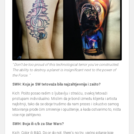
" Don’t be too proud of this technological terror you’ve constructed.
The ability to destroy a planet is insignificant next to the power of
the Force. "
SWH: Koja je SW tetovaža bila najzahtjevnija i zašto?
Kich: Pošto posao radim s ljubavlju i strašću, svakoj tetovaži
pristupam individualno. Mislim da je bond između klijenta i artista
najbitniji, tako da se oboje trudimo da nam proces i iskustvo samog
tetoviranja prođe čim smirenije i opuštenije, a kada ostvarimo to, ništa
vise nije zahtjevno.
SWH: Boja ili c/b za Star Wars?
Kich: Color ili B&G, Do or do not, there's no try, vječno pitanje koje