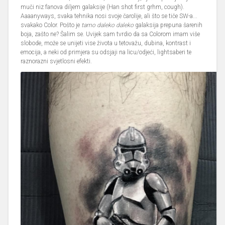
muči niz fanova diljem galaksije (Han shot first grhm, cough).
Aaaanyways, svaka tehnika nosi svoje čarolije, ali što se tiče SW-a...
svakako Color. Pošto je
tamo daleko daleko
galaksija prepuna šarenih
boja, zašto ne? Šalim se. Uvijek sam tvrdio da sa Colorom imam više
slobode, može se unijeti vise života u tetovažu, dubina, kontrast i
emocija, a neki od primjera su odsjaji na licu/odjeći, lightsaberi te
raznorazni svjetlosni efekti.