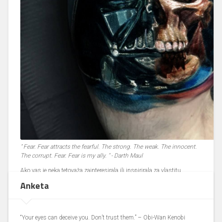
" Fear. Fear attracts the fearful. The strong. The weak. The innocent.
The corrupt. Fear. Fear is my ally. " - Darth Maul
Ako vas je neka tetovaža zainteresirala ili inspirirala za vlastitu
tetovažu na temu Zvjezdanih ratova,
javite se Kichu
i rezervirajte
Anketa
termin (uz Star Wars Hrvatska
iskaznicu
uz 30% popust) i bit ćete
sigurni da ste izabrali pravog artista. Smijete tetovirati i nešto što nije
SW, ako baš morate, nećemo zamjeriti.
“Your eyes can deceive you. Don’t trust them.” – Obi-Wan Kenobi