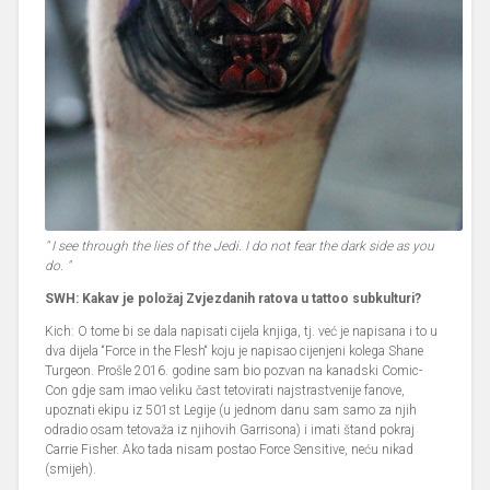
" I see through the lies of the Jedi. I do not fear the dark side as you
do. "
SWH: Kakav je položaj Zvjezdanih ratova u tattoo subkulturi?
Kich: O tome bi se dala napisati cijela knjiga, tj. već je napisana i to u
dva dijela “Force in the Flesh“ koju je napisao cijenjeni kolega Shane
Turgeon. Prošle 2016. godine sam bio pozvan na kanadski Comic-
Con gdje sam imao veliku čast tetovirati najstrastvenije fanove,
upoznati ekipu iz 501st Legije (u jednom danu sam samo za njih
odradio osam tetovaža iz njihovih Garrisona) i imati štand pokraj
Carrie Fisher. Ako tada nisam postao Force Sensitive, neću nikad
(smijeh).