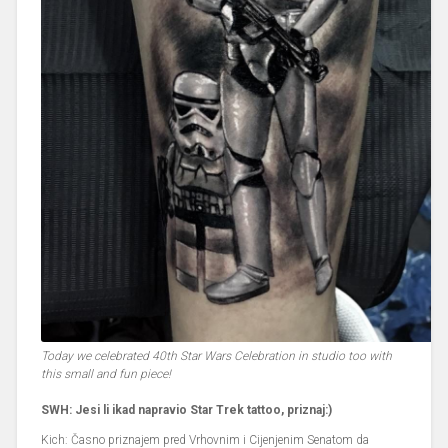
Today we celebrated 40th Star Wars Celebration in studio too with
this small and fun piece!
SWH: Jesi li ikad napravio Star Trek tattoo, priznaj:)
Kich: Časno priznajem pred Vrhovnim i Cijenjenim Senatom da