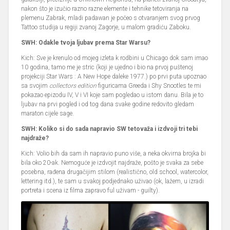
nakon što je izučio razno razne elemente i tehnike tetoviranja na
plemenu Zabrak, mladi padawan je počeo s otvaranjem svog prvog
Tattoo studija u regiji zvanoj Zagorje, u malom gradiću Zaboku.
SWH: Odakle tvoja ljubav prema Star Warsu?
Kich: Sve je krenulo od mojeg izleta k rodbini u Chicago dok sam imao
10 godina, tamo me je stric (koji je ujedno i bio na prvoj puštenoj
projekciji Star Wars : A New Hope daleke 1977.) po prvi puta upoznao
sa svojim
collectors edition
figuricama Greeda i Shy Snootles te mi
pokazao epizodu IV, V i VI koje sam pogledao u istom danu. Bila je to
ljubav na prvi pogled i od tog dana svake godine redovito gledam
maraton cijele sage.
SWH: Koliko si do sada napravio SW tetovaža i izdvoji tri tebi
najdraže?
Kich: Volio bih da sam ih napravio puno više, a neka okvirna brojka bi
bila oko 20-ak. Nemoguće je izdvojit najdraže, pošto je svaka za sebe
posebna, rađena drugačijim stilom (realistično, old school, watercolor,
lettering itd.), te sam u svakoj podjednako uživao (ok, lažem, u izradi
portreta i scena iz filma zapravo ful uživam - guilty).