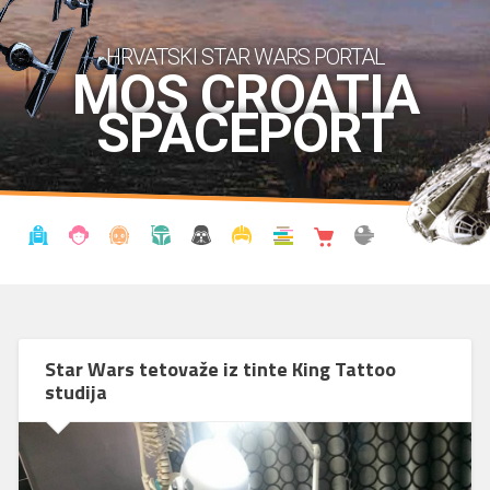
HRVATSKI STAR WARS PORTAL
MOS CROATIA
SPACEPORT
VIJESTI
BLOG
ENCIKLOPEDIJA
KRONOLOGIJA
UDRUGA
KOSTIMI
KNJIŽNICA
SHOP
THE FORUM
Star Wars tetovaže iz tinte King Tattoo
studija