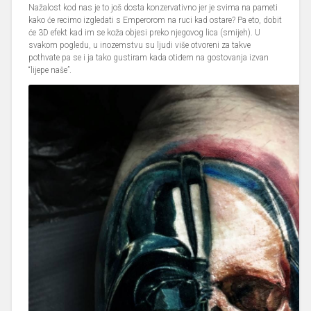
Nažalost kod nas je to još dosta konzervativno jer je svima na pameti
kako će recimo izgledati s Emperorom na ruci kad ostare? Pa eto, dobit
će 3D efekt kad im se koža objesi preko njegovog lica (smijeh). U
svakom pogledu, u inozemstvu su ljudi više otvoreni za takve
pothvate pa se i ja tako gustiram kada otiđem na gostovanja izvan
“lijepe naše”.