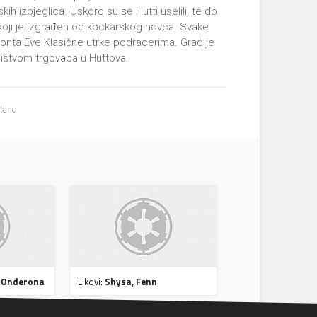
kih izbjeglica. Uskoro su se Hutti uselili, te do
 koji je izgrađen od kockarskog novca. Svake
Boonta Eve Klasične utrke podracerima. Grad je
sništvom trgovaca u Huttova.
itano
d Onderona
Likovi:
Shysa, Fenn