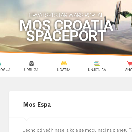
HRVATSKI STAR WARS PORTAL
MOS CROATIA
SPACEPORT
OGIJA
UDRUGA
KOSTIMI
KNJIŽNICA
SH
Mos Espa
Jedno od većih naselja koja se mogu naći na planetu T