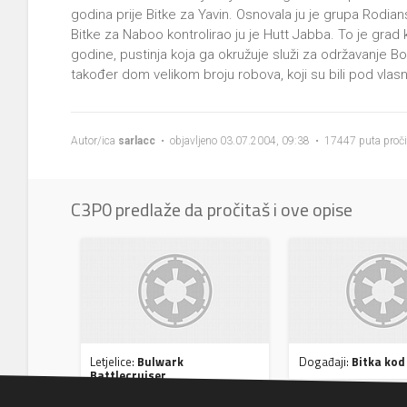
godina prije Bitke za Yavin. Osnovala ju je grupa Rodians
Bitke za Naboo kontrolirao ju je Hutt Jabba. To je grad
godine, pustinja koja ga okružuje služi za održavanje 
također dom velikom broju robova, koji su bili pod vla
Autor/ica
sarlacc
• objavljeno 03.07.2004, 09:38 • 17447 puta proč
C3P0 predlaže da pročitaš i ove opise
Letjelice:
Bulwark
Događaji:
Bitka ko
Battlecruiser