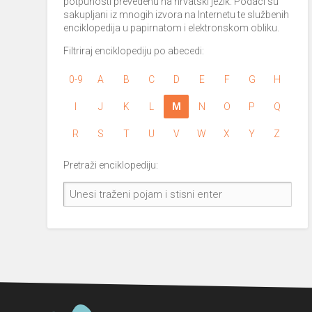
potpunosti prevedenu na hrvatski jezik. Podaci su
sakupljani iz mnogih izvora na Internetu te službenih
enciklopedija u papirnatom i elektronskom obliku.
Filtriraj enciklopediju po abecedi:
0-9
A
B
C
D
E
F
G
H
I
J
K
L
M
N
O
P
Q
R
S
T
U
V
W
X
Y
Z
Pretraži enciklopediju: