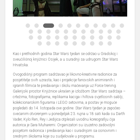
Kao i prethodnih godina Star Wars tjedan se održao u Gradskoj i
sveučilišnoj knjižnici Osijek, a u suradnji sa udrugom Star Wars
Hrvatska.
Ovogodišnji program sadržavao je likovno-kreativne radionice za
posjetitelje svih uzrasta, kao i projekcije fanovskih animiranih i
igranih filmića te predavanja i školu mačevanja uz Force trening.
Galerijski prostor Knjižnice ukrašen je izložbom Star Wars sadržaja –
crtežima, fotografijama, replikama kaciga i hiltova svjetlosnih sablji,
kolekcionarskim figurama i LEGO setovima, a postav je moguće
pogledati do 14. listopada ove godine. Star Wars tjedan je započeo
svećanim otvorenjem u ponedjeljak 23. rujna u 18 sati kada su Darth
Vader, Kylo Ren, Rey i Jedijica otplesali uvodnu koreografiju čija
autorica je Sara Muharemi. Organizatori su izuzetno zadovoljni
posjetom radionica i predavanja kao i suradnjom sa osnovnim i
srednjim školama koje su sudjelovale u programu.