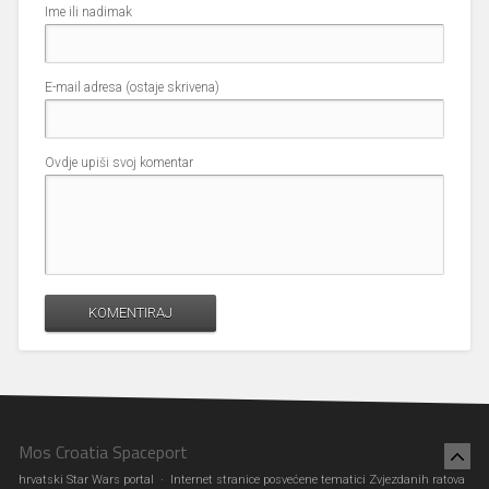
Ime ili nadimak
E-mail adresa (ostaje skrivena)
Ovdje upiši svoj komentar
KOMENTIRAJ
Mos Croatia Spaceport
hrvatski Star Wars portal · Internet stranice posvećene tematici Zvjezdanih ratova