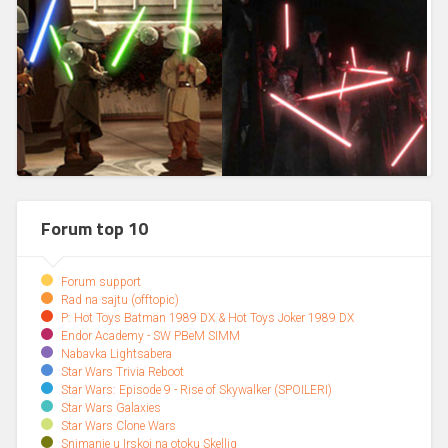
Forum top 10
Forum support
Rad na sajtu (offtopic)
P: Hot Toys Batman 1989 DX & Hot Toys Joker 1989 DX
Endor Academy - SW PBeM SIMM
Nabavka Lightsabera
Star Wars Trivia Reboot
Star Wars: Episode 9 - Rise of Skywalker (SPOILERI)
Star Wars Galaxies
Star Wars Clone Wars
Snimanje u Irskoj na otoku Skellig