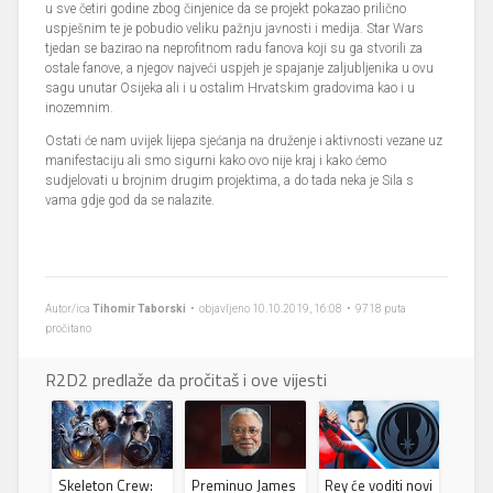
u sve četiri godine zbog činjenice da se projekt pokazao prilično
uspješnim te je pobudio veliku pažnju javnosti i medija. Star Wars
tjedan se bazirao na neprofitnom radu fanova koji su ga stvorili za
ostale fanove, a njegov najveći uspjeh je spajanje zaljubljenika u ovu
sagu unutar Osijeka ali i u ostalim Hrvatskim gradovima kao i u
inozemnim.
Ostati će nam uvijek lijepa sjećanja na druženje i aktivnosti vezane uz
manifestaciju ali smo sigurni kako ovo nije kraj i kako ćemo
sudjelovati u brojnim drugim projektima, a do tada neka je Sila s
vama gdje god da se nalazite.
Autor/ica
Tihomir Taborski
• objavljeno 10.10.2019, 16:08 • 9718 puta
pročitano
R2D2 predlaže da pročitaš i ove vijesti
Skeleton Crew:
Preminuo James
Rey će voditi novi