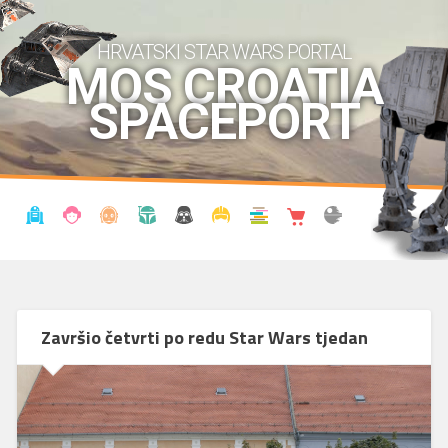
HRVATSKI STAR WARS PORTAL
MOS CROATIA
SPACEPORT
VIJESTI
BLOG
ENCIKLOPEDIJA
KRONOLOGIJA
UDRUGA
KOSTIMI
KNJIŽNICA
SHOP
THE FORUM
Završio četvrti po redu Star Wars tjedan