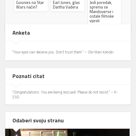
Goonies na Star
Earl Jones, glas
Jedi poredak,
Wars način?
Dartha Vadera
sprema se
Mandoverse i
ostale filmske
vijesti
Anketa
“Your eyes can deceive you. Don’t trust them.” – Obi-Wan Kenobi
Poznati citat
“Congratulations. You are being rescued. Please do not resist.” – K-
2SO
Odaberi svoju stranu