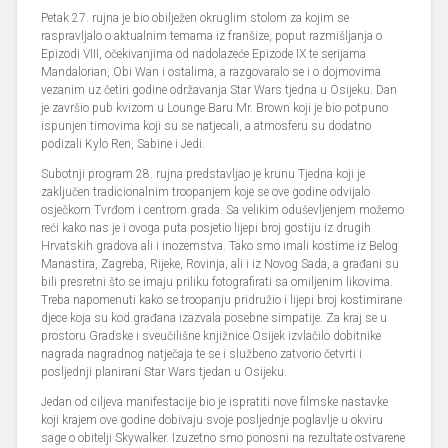
Petak 27. rujna je bio obilježen okruglim stolom za kojim se
raspravljalo o aktualnim temama iz franšize, poput razmišljanja o
Epizodi VIII, očekivanjima od nadolazeće Epizode IX te serijama
Mandalorian, Obi Wan i ostalima, a razgovaralo se i o dojmovima
vezanim uz četiri godine održavanja Star Wars tjedna u Osijeku. Dan
je završio pub kvizom u Lounge Baru Mr. Brown koji je bio potpuno
ispunjen timovima koji su se natjecali, a atmosferu su dodatno
podizali Kylo Ren, Sabine i Jedi.
Subotnji program 28. rujna predstavljao je krunu Tjedna koji je
zaključen tradicionalnim troopanjem koje se ove godine odvijalo
osječkom Tvrđom i centrom grada. Sa velikim oduševljenjem možemo
reći kako nas je i ovoga puta posjetio lijepi broj gostiju iz drugih
Hrvatskih gradova ali i inozemstva. Tako smo imali kostime iz Belog
Manastira, Zagreba, Rijeke, Rovinja, ali i iz Novog Sada, a građani su
bili presretni što se imaju priliku fotografirati sa omiljenim likovima.
Treba napomenuti kako se troopanju pridružio i lijepi broj kostimirane
djece koja su kod građana izazvala posebne simpatije. Za kraj se u
prostoru Gradske i sveučilišne knjižnice Osijek izvlačilo dobitnike
nagrada nagradnog natječaja te se i službeno zatvorio četvrti i
posljednji planirani Star Wars tjedan u Osijeku.
Jedan od ciljeva manifestacije bio je ispratiti nove filmske nastavke
koji krajem ove godine dobivaju svoje posljednje poglavlje u okviru
sage o obitelji Skywalker. Izuzetno smo ponosni na rezultate ostvarene