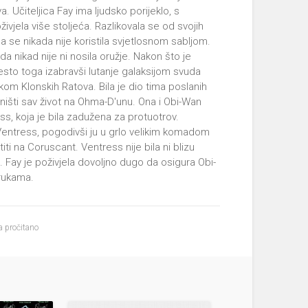
a. Učiteljica Fay ima ljudsko porijeklo, s
živjela više stoljeća. Razlikovala se od svojih
da se nikada nije koristila svjetlosnom sabljom.
 da nikad nije ni nosila oružje. Nakon što je
mjesto toga izabravši lutanje galaksijom svuda
kom Klonskih Ratova. Bila je dio tima poslanih
išti sav život na Ohma-D'unu. Ona i Obi-Wan
ss, koja je bila zadužena za protuotrov.
u Ventress, pogodivši ju u grlo velikim komadom
titi na Coruscant. Ventress nije bila ni blizu
 Fay je poživjela dovoljno dugo da osigura Obi-
 rukama.
 pročitano