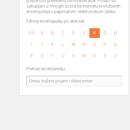
potpunosti prevedenu na hrvatski jezik. Podaci su
sakupljani iz mnogih izvora na Internetu te službenih
enciklopedija u papirnatom i elektronskom obliku.
Filtriraj enciklopediju po abecedi:
0-9
A
B
C
D
E
F
G
H
I
J
K
L
M
N
O
P
Q
R
S
T
U
V
W
X
Y
Z
Pretraži enciklopediju: