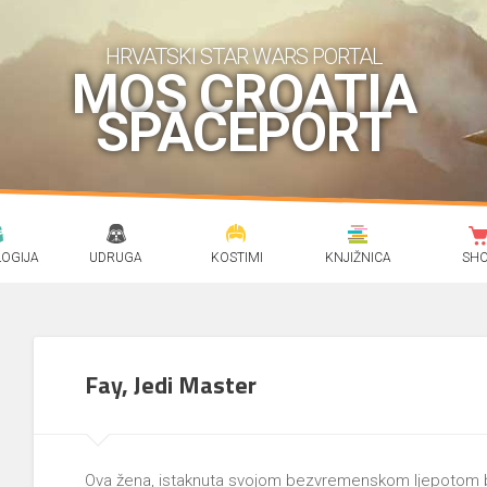
HRVATSKI STAR WARS PORTAL
MOS CROATIA
SPACEPORT
OGIJA
UDRUGA
KOSTIMI
KNJIŽNICA
SH
Fay, Jedi Master
Ova žena, istaknuta svojom bezvremenskom ljepotom bil