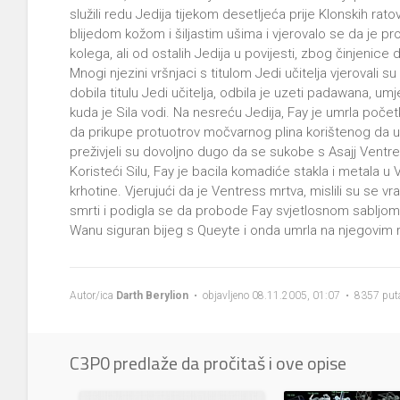
služili redu Jedija tijekom desetljeća prije Klonskih ratov
blijedom kožom i šiljastim ušima i vjerovalo se da je pro
kolega, ali od ostalih Jedija u povijesti, zbog činjenice 
Mnogi njezini vršnjaci s titulom Jedi učitelja vjerovali su
dobila titulu Jedi učitelja, odbila je uzeti padawana, u
kuda je Sila vodi. Na nesreću Jedija, Fay je umrla počet
da prikupe protuotrov močvarnog plina korištenog da un
preživjeli su dovoljno dugo da se sukobe s Asajj Ventre
Koristeći Silu, Fay je bacila komadiće stakla i metala 
krhotine. Vjerujući da je Ventress mrtva, mislili su se vra
smrti i podigla se da probode Fay svjetlosnom sabljom.
Wanu siguran bijeg s Queyte i onda umrla na njegovim
Autor/ica
Darth Berylion
• objavljeno 08.11.2005, 01:07 • 8357 puta
C3P0 predlaže da pročitaš i ove opise