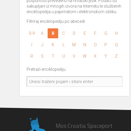
potpunosti prevedenu na hrvatski jezik. Podaci su
sakupljani iz mnogih izvora na Internetu te službenih
enciklopedija u papirnatom i elektronskom obliku.
Filtriraj enciklopediju po abecedi:
0-9
A
B
C
D
E
F
G
H
I
J
K
L
M
N
O
P
Q
R
S
T
U
V
W
X
Y
Z
Pretraži enciklopediju:
Mos Croatia Spaceport