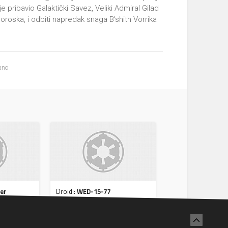
je pribavio Galaktički Savez, Veliki Admiral Gilad
Boroska, i odbiti napredak snaga B'shith Vorrika
ano
ter
Droidi:
WED-15-77