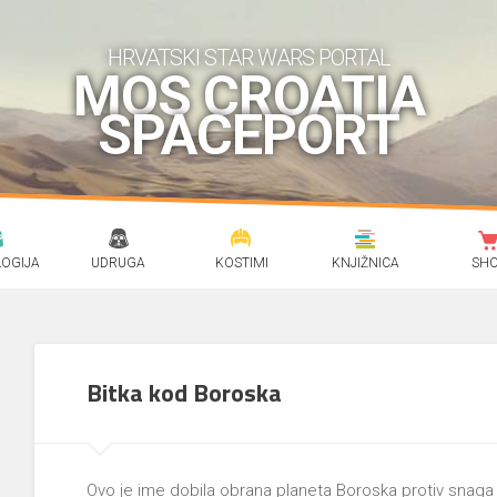
HRVATSKI STAR WARS PORTAL
MOS CROATIA
SPACEPORT
OGIJA
UDRUGA
KOSTIMI
KNJIŽNICA
SH
Bitka kod Boroska
Ovo je ime dobila obrana planeta Boroska protiv snag