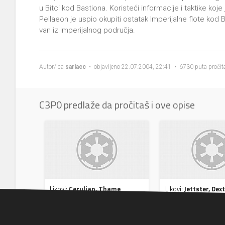
u Bitci kod Bastiona. Koristeći informacije i taktike koje 
Pellaeon je uspio okupiti ostatak Imperijalne flote kod 
van iz Imperijalnog područja.
Autor/ica
sarlacc
• objavljeno 22.07.2004, 22:41 • 6730 puta pročit
C3P0 predlaže da pročitaš i ove opise
Likovi:
Cerulian, Thame
Likovi:
Jettster, Dex