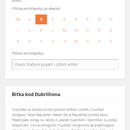
obliku.
Filtriraj enciklopediju po abecedi:
0-9
A
B
C
D
E
F
G
H
I
J
K
L
M
N
O
P
Q
R
S
T
U
V
W
X
Y
Z
Pretraži enciklopediju:
Bitka kod Dubrilliona
Ova bitka se smatra prvom pravom bitkom između Yuuzhan
Vongova i Nove Republike. Nakon što je Republika uništila bazu
Preatorijata Vonga na Helski 4, planeti Dubrillion i Destrillion su ostali
nezaštićeni. Ovo je omogučilo Yuuzhan Vongovima da prate tragove