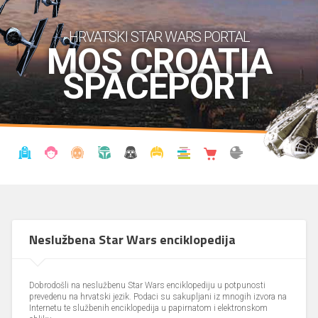
HRVATSKI STAR WARS PORTAL
MOS CROATIA
SPACEPORT
VIJESTI
BLOG
ENCIKLOPEDIJA
KRONOLOGIJA
UDRUGA
KOSTIMI
KNJIŽNICA
SHOP
THE FORUM
Neslužbena Star Wars enciklopedija
Dobrodošli na neslužbenu Star Wars enciklopediju u potpunosti
prevedenu na hrvatski jezik. Podaci su sakupljani iz mnogih izvora na
Internetu te službenih enciklopedija u papirnatom i elektronskom