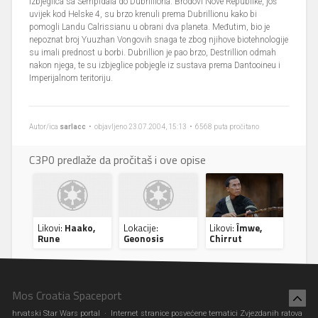
izbjeglica sa Sernpidala do Dubrilliona. Brodovi Nove Republike, još
uvijek kod Helske 4, su brzo krenuli prema Dubrillionu kako bi
pomogli Landu Calrissianu u obrani dva planeta. Međutim, bio je
nepoznat broj Yuuzhan Vongovih snaga te zbog njihove biotehnologije
su imali prednost u borbi. Dubrillion je pao brzo, Destrillion odmah
nakon njega, te su izbjeglice pobjegle iz sustava prema Dantooineu i
Imperijalnom teritoriju.
Autor/ica
sarlacc
• objavljeno 23.07.2004, 15:13 • 6568 puta pročitano
C3P0 predlaže da pročitaš i ove opise
Likovi:
Haako,
Lokacije:
Likovi:
Îmwe,
Rune
Geonosis
Chirrut
Mos Croatia Spaceport
hrvatski Star Wars portal · Internet stranice posvećene tematici Zvjezdanih ratova