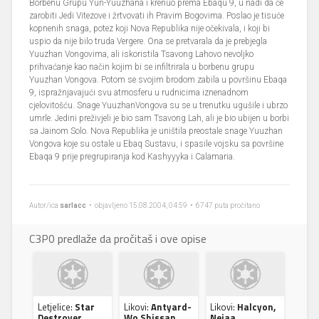
Borbenu Grupu Yun-Yuuzhana i krenuo prema Ebaqu 9, u nadi da će
zarobiti Jedi Vitezove i žrtvovati ih Pravim Bogovima. Poslao je tisuće
kopnenih snaga, potez koji Nova Republika nije očekivala, i koji bi
uspio da nije bilo truda Vergere. Ona se pretvarala da je prebjegla
Yuuzhan Vongovima, ali iskoristila Tsavong Lahovo nevoljko
prihvaćanje kao način kojim bi se infiltrirala u borbenu grupu
Yuuzhan Vongova. Potom se svojim brodom zabila u površinu Ebaqa
9, ispražnjavajući svu atmosferu u rudnicima iznenadnom
cjelovitošću. Snage YuuzhanVongova su se u trenutku ugušile i ubrzo
umrle. Jedini preživjeli je bio sam Tsavong Lah, ali je bio ubijen u borbi
sa Jainom Solo. Nova Republika je uništila preostale snage Yuuzhan
Vongova koje su ostale u Ebaq Sustavu, i spasile vojsku sa površine
Ebaqa 9 prije pregrupiranja kod Kashyyyka i Calamaria.
Autor/ica
sarlacc
• objavljeno 15.08.2004, 04:59 • 6747 puta pročitano
C3P0 predlaže da pročitaš i ove opise
Letjelice:
Star
Likovi:
Antyard-
Likovi:
Halcyon,
Destroyer,
Wo Shissan
Nejaa