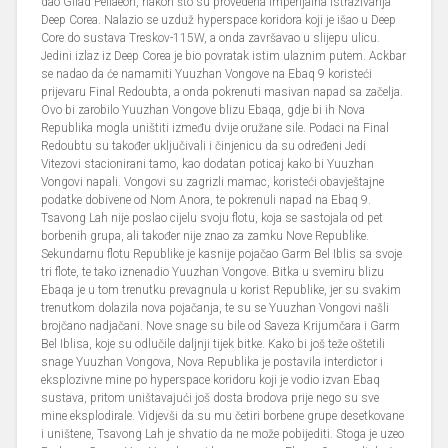
dao Gilad Pellaeon, nakon što su provedena Imperijalna istraživanja
Deep Corea. Nalazio se uzduž hyperspace koridora koji je išao u Deep
Core do sustava Treskov-115W, a onda završavao u slijepu ulicu.
Jedini izlaz iz Deep Corea je bio povratak istim ulaznim putem. Ackbar
se nadao da će namamiti Yuuzhan Vongove na Ebaq 9 koristeći
prijevaru Final Redoubta, a onda pokrenuti masivan napad sa začelja.
Ovo bi zarobilo Yuuzhan Vongove blizu Ebaqa, gdje bi ih Nova
Republika mogla uništiti između dvije oružane sile. Podaci na Final
Redoubtu su također uključivali i činjenicu da su određeni Jedi
Vitezovi stacionirani tamo, kao dodatan poticaj kako bi Yuuzhan
Vongovi napali. Vongovi su zagrizli mamac, koristeći obavještajne
podatke dobivene od Nom Anora, te pokrenuli napad na Ebaq 9.
Tsavong Lah nije poslao cijelu svoju flotu, koja se sastojala od pet
borbenih grupa, ali također nije znao za zamku Nove Republike.
Sekundarnu flotu Republike je kasnije pojačao Garm Bel Iblis sa svoje
tri flote, te tako iznenadio Yuuzhan Vongove. Bitka u svemiru blizu
Ebaqa je u tom trenutku prevagnula u korist Republike, jer su svakim
trenutkom dolazila nova pojačanja, te su se Yuuzhan Vongovi našli
brojčano nadjačani. Nove snage su bile od Saveza Krijumčara i Garm
Bel Iblisa, koje su odlučile daljnji tijek bitke. Kako bi još teže oštetili
snage Yuuzhan Vongova, Nova Republika je postavila interdictor i
eksplozivne mine po hyperspace koridoru koji je vodio izvan Ebaq
sustava, pritom uništavajući još dosta brodova prije nego su sve
mine eksplodirale. Vidjevši da su mu četiri borbene grupe desetkovane
i uništene, Tsavong Lah je shvatio da ne može pobijediti. Stoga je uzeo