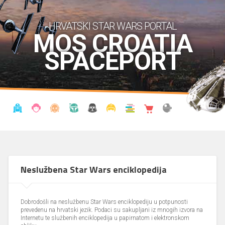
HRVATSKI STAR WARS PORTAL
MOS CROATIA
SPACEPORT
VIJESTI
BLOG
ENCIKLOPEDIJA
KRONOLOGIJA
UDRUGA
KOSTIMI
KNJIŽNICA
SHOP
THE FORUM
Neslužbena Star Wars enciklopedija
Dobrodošli na neslužbenu Star Wars enciklopediju u potpunosti
prevedenu na hrvatski jezik. Podaci su sakupljani iz mnogih izvora na
Internetu te službenih enciklopedija u papirnatom i elektronskom