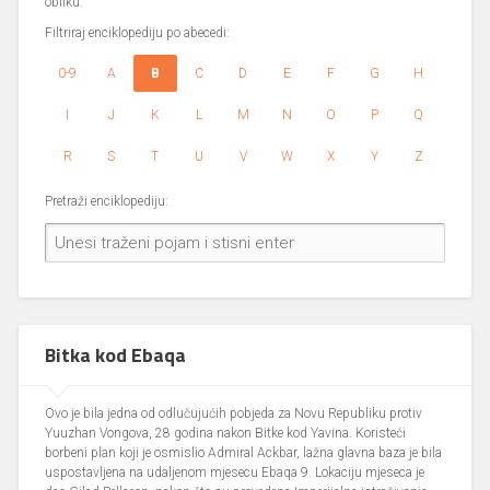
obliku.
Filtriraj enciklopediju po abecedi:
0-9
A
B
C
D
E
F
G
H
I
J
K
L
M
N
O
P
Q
R
S
T
U
V
W
X
Y
Z
Pretraži enciklopediju:
Bitka kod Ebaqa
Ovo je bila jedna od odlučujućih pobjeda za Novu Republiku protiv
Yuuzhan Vongova, 28 godina nakon Bitke kod Yavina. Koristeći
borbeni plan koji je osmislio Admiral Ackbar, lažna glavna baza je bila
uspostavljena na udaljenom mjesecu Ebaqa 9. Lokaciju mjeseca je