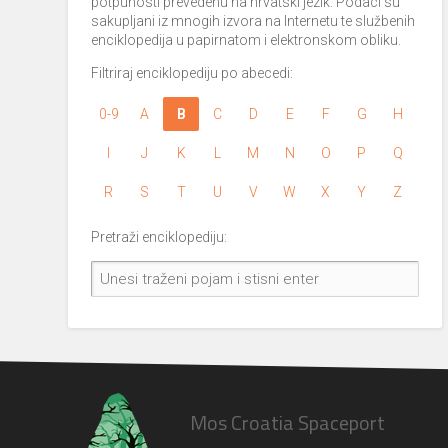
potpunosti prevedenu na hrvatski jezik. Podaci su
sakupljani iz mnogih izvora na Internetu te službenih
enciklopedija u papirnatom i elektronskom obliku.
Filtriraj enciklopediju po abecedi:
0-9
A
B
C
D
E
F
G
H
I
J
K
L
M
N
O
P
Q
R
S
T
U
V
W
X
Y
Z
Pretraži enciklopediju:
Mos Croatia Spaceport