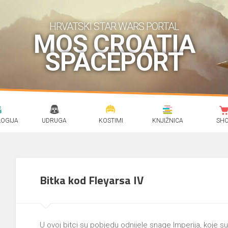
HRVATSKI STAR WARS PORTAL
MOS CROATIA
SPACEPORT
OGIJA
UDRUGA
KOSTIMI
KNJIŽNICA
SH
Bitka kod Fleyarsa IV
U ovoj bitci su pobjedu odnijele snage Imperija, koje s