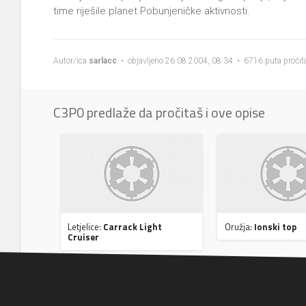
time riješile planet Pobunjeničke aktivnosti.
Autor/ica
sarlacc
• objavljeno 26.08.2004, 08:34 • 6716 puta pročit
C3P0 predlaže da pročitaš i ove opise
Letjelice:
Carrack Light
Oružja:
Ionski top
Cruiser