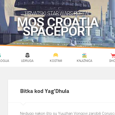
HRVATSKI STAR WARS PORTAL
MOS CROATIA
SPACEPORT
OGIJA
UDRUGA
KOSTIMI
KNJIŽNICA
SH
Bitka kod Yag'Dhula
Nedugo nakon što su Yuuzhan Vongovi zarobili Coruscan