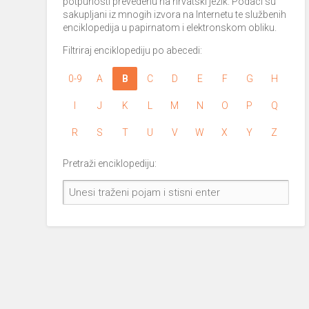
potpunosti prevedenu na hrvatski jezik. Podaci su
sakupljani iz mnogih izvora na Internetu te službenih
enciklopedija u papirnatom i elektronskom obliku.
Filtriraj enciklopediju po abecedi:
0-9
A
B
C
D
E
F
G
H
I
J
K
L
M
N
O
P
Q
R
S
T
U
V
W
X
Y
Z
Pretraži enciklopediju: