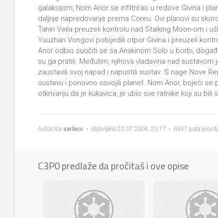
galaksijom, Nom Anor se infiltrirao u redove Givina i plan
daljnje napredovanje prema Coreu. Ovi planovi su skoro
Tahiri Veila preuzeli kontrolu nad Stalking Moon-om i uš
Yuuzhan Vongovi pobijedili otpor Givina i preuzeli kon
Anor odbio suočiti se sa Anakinom Solo u borbi, događaj
su ga pratili. Međutim, njihova vladavina nad sustavom j
zaustavili svoj napad i napustili sustav. S nage Nove Rep
sustavu i ponovno osvojili planet. Nom Anor, bojeći s
otkrivanju da je kukavica, je ubio sve ratnike koji su bili
Autor/ica
sarlacc
• objavljeno 22.07.2004, 23:17 • 6947 puta pročit
C3P0 predlaže da pročitaš i ove opise