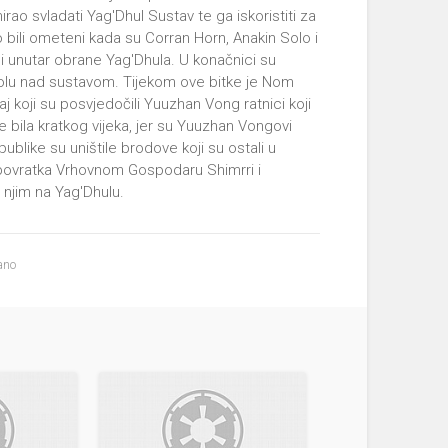
irao svladati Yag'Dhul Sustav te ga iskoristiti za
 bili ometeni kada su Corran Horn, Anakin Solo i
li unutar obrane Yag'Dhula. U konačnici su
trolu nad sustavom. Tijekom ove bitke je Nom
 koji su posvjedočili Yuuzhan Vong ratnici koji
e bila kratkog vijeka, jer su Yuuzhan Vongovi
ublike su uništile brodove koji su ostali u
e povratka Vrhovnom Gospodaru Shimrri i
 s njim na Yag'Dhulu.
ano