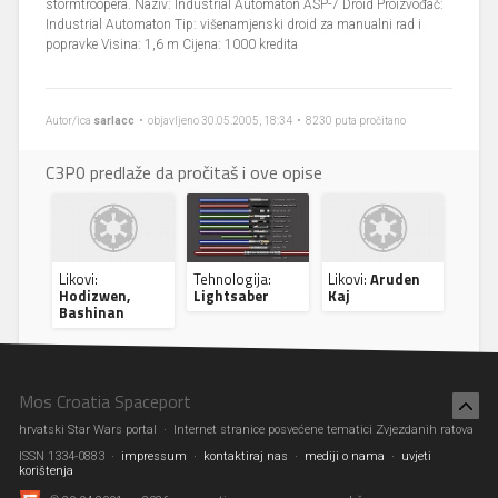
stormtroopera. Naziv: Industrial Automaton ASP-7 Droid Proizvođač:
Industrial Automaton Tip: višenamjenski droid za manualni rad i
popravke Visina: 1,6 m Cijena: 1000 kredita
Autor/ica
sarlacc
• objavljeno 30.05.2005, 18:34 • 8230 puta pročitano
C3P0 predlaže da pročitaš i ove opise
Likovi:
Tehnologija:
Likovi:
Aruden
Hodizwen,
Lightsaber
Kaj
Bashinan
Mos Croatia Spaceport
hrvatski Star Wars portal · Internet stranice posvećene tematici Zvjezdanih ratova
ISSN 1334-0883 ·
impressum
·
kontaktiraj nas
·
mediji o nama
·
uvjeti
korištenja