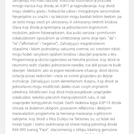
zahtijevaju vrlo malo nadzora. Industrial Automaton je proizvela
mnogo inačica Asp droida, ali ASP-7 je najprodavanija. Asp droidi
imaju skeletnu građu i hidrauličke udove i mnogobrojne servo-motore.
Nevjerojatno su snažni i sa lakoćom mogu baratati teškim teretom, pa
se često mogu sresti pri ukrcavanju ili iskrcavanju teretnih brodova.
Glava Asp droida je opremljena sa jednostavnim kognitivnim
modulom, jednim fotoreceptorom, dva audio senzora i primitivnim
vokabulatorom sposobnim za sintetiziranje samo dvije riječi: "da" i
"ne" ("affirmative" i "negative"). Zahvaljujući magnetiziranim
stopalima i lakom podnošenju vakuuma svemira, ovi svestrani roboti
mogu hodati vanjskom oplatom brodova i obavljati popravke u letu.
Programiranje je obično ograničeno na trenutne poslove. Asp droid će
neumorno raditi slijedeći jednostavne naredbe, sve dok posao ne bude
obavljen. Međutim, ako se pojave neočekivane situacije, droid obično
ostavlja posao nedovršen i vraća se svome gospodaru po daljnje
instrukcije. Zahvaljujući svom elementarnom dizajnu, Asp droidi se
jednostavno mogu modificirati daleko izvan svojih originalnih
odrednica. Modificirani Asp droid može posjedovati unaprijeđen
vokabulator, nekoliko preciznih manipulatorskih ruku, ili čak
unaprijeđen kompjuterski mozak. Darth Vaderova legija ASP-19 droida
isticala se dodatnim oklopom, povećanim refleksima i detaljnim
mačevalačkim programima za treniranje mačevanja svjetlosnim
sabljama. Asp droidi u Mos Eisleyu na Tatooineu su, uz težak rad
morali trpjeti i stalno zadirkivanje od strane malog patrolnog droida
IM4-099 zvanog "Face", stacioniranog u sklopu lokalnog garnizona