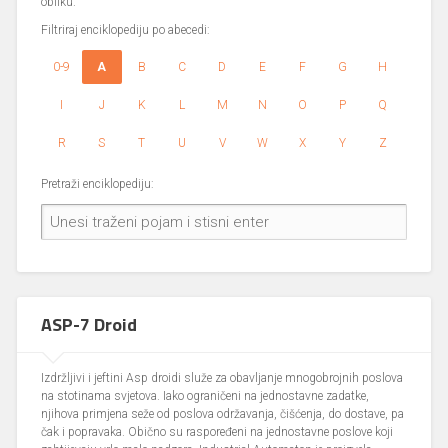
obliku.
Filtriraj enciklopediju po abecedi:
0-9
A
B
C
D
E
F
G
H
I
J
K
L
M
N
O
P
Q
R
S
T
U
V
W
X
Y
Z
Pretraži enciklopediju:
ASP-7 Droid
Izdržljivi i jeftini Asp droidi služe za obavljanje mnogobrojnih poslova
na stotinama svjetova. Iako ograničeni na jednostavne zadatke,
njihova primjena seže od poslova održavanja, čišćenja, do dostave, pa
čak i popravaka. Obično su raspoređeni na jednostavne poslove koji