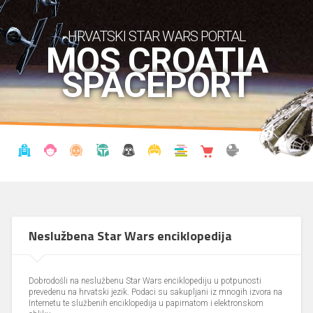
HRVATSKI STAR WARS PORTAL
MOS CROATIA
SPACEPORT
VIJESTI
BLOG
ENCIKLOPEDIJA
KRONOLOGIJA
UDRUGA
KOSTIMI
KNJIŽNICA
SHOP
THE FORUM
Neslužbena Star Wars enciklopedija
Dobrodošli na neslužbenu Star Wars enciklopediju u potpunosti
prevedenu na hrvatski jezik. Podaci su sakupljani iz mnogih izvora na
Internetu te službenih enciklopedija u papirnatom i elektronskom