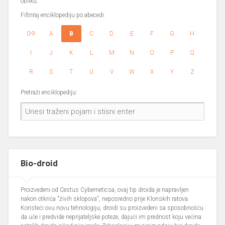
obliku.
Filtriraj enciklopediju po abecedi:
0-9
A
B
C
D
E
F
G
H
I
J
K
L
M
N
O
P
Q
R
S
T
U
V
W
X
Y
Z
Pretraži enciklopediju:
Bio-droid
Proizvedeni od Cestus Cyberneticsa, ovaj tip droida je napravljen
nakon otkrića "živih sklopova", neposredno prije Klonskih ratova.
Koristeći ovu novu tehnologiju, droidi su proizvedeni sa sposobnošću
da uče i predvide neprijateljske poteze, dajući im prednost koju većina