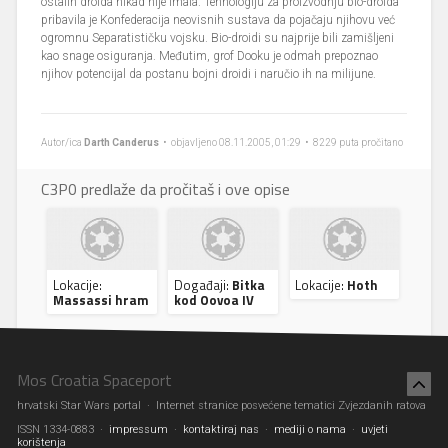
ostalih droida nikad nije imala. Tehnologiju za proizvodnju bio-droida
pribavila je Konfederacija neovisnih sustava da pojačaju njihovu već
ogromnu Separatističku vojsku. Bio-droidi su najprije bili zamišljeni
kao snage osiguranja. Međutim, grof Dooku je odmah prepoznao
njihov potencijal da postanu bojni droidi i naručio ih na milijune.
Autor/ica
Darth Canderus
• objavljeno 08.11.2005, 01:29 • 8229 puta pročitano
C3P0 predlaže da pročitaš i ove opise
Lokacije:
Događaji:
Bitka
Lokacije:
Hoth
Massassi hram
kod Oovoa IV
Mos Croatia Spaceport
hrvatski Star Wars portal · Internet stranice posvećene tematici Zvjezdanih ratova
ISSN 1334-0883 ·
impressum
·
kontaktiraj nas
·
mediji o nama
·
uvjeti
korištenja