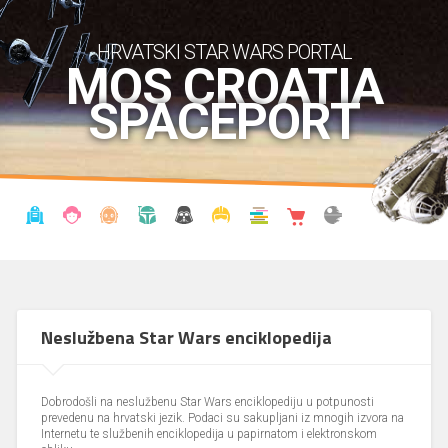
HRVATSKI STAR WARS PORTAL
MOS CROATIA
SPACEPORT
VIJESTI
BLOG
ENCIKLOPEDIJA
KRONOLOGIJA
UDRUGA
KOSTIMI
KNJIŽNICA
SHOP
THE FORUM
Neslužbena Star Wars enciklopedija
Dobrodošli na neslužbenu Star Wars enciklopediju u potpunosti
prevedenu na hrvatski jezik. Podaci su sakupljani iz mnogih izvora na
Internetu te službenih enciklopedija u papirnatom i elektronskom