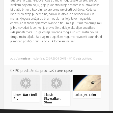
sustave i oružje. Njegove noge su mu omogućavale da se kreće po
svakom bojnom polju, gdje je koristio svoje senzorske sustave kako
bi pratio bitku u koordinirao droide na prvoj crti bojišnice. Kada se
ispruži do svoje pune visine, paukoliki droid je bio visok oko 7.3
metra. Njegova oružja su bila modularna, te je tako mogao biti
opremljen raznom opremom ovisno o tipu misije. Primarno oružje mu
je bio navodeći laser, koji je pravio štetu dok je skupljao podatke o
udaljenosti mete. Druga oružja su onda mogla uništiti metu dok se
drugu metu ciljalo. Sa svojim dugačkim nogama navodeći pauk droid
je mogao postići brzinu i do 90 kilometara na sat.
Autor/ica
sarlacc
• objavljeno 03.07.2004, 09:55 • 8139 puta pročitano
C3P0 predlaže da pročitaš i ove opise
Likovi:
Dark Jedi
Likovi:
Lokacije:
Jakku
Pic
Skywalker,
Shmi