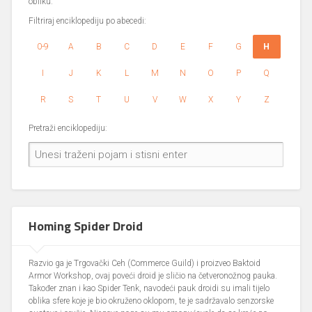
obliku.
Filtriraj enciklopediju po abecedi:
0-9
A
B
C
D
E
F
G
H
I
J
K
L
M
N
O
P
Q
R
S
T
U
V
W
X
Y
Z
Pretraži enciklopediju:
Homing Spider Droid
Razvio ga je Trgovački Ceh (Commerce Guild) i proizveo Baktoid
Armor Workshop, ovaj poveći droid je sličio na četveronožnog pauka.
Također znan i kao Spider Tenk, navodeći pauk droidi su imali tijelo
oblika sfere koje je bio okruženo oklopom, te je sadržavalo senzorske