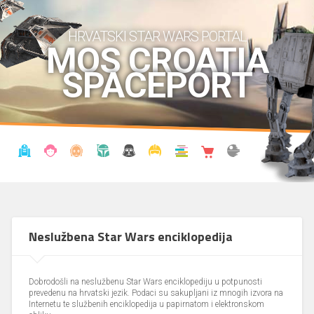
HRVATSKI STAR WARS PORTAL
MOS CROATIA
SPACEPORT
VIJESTI
BLOG
ENCIKLOPEDIJA
KRONOLOGIJA
UDRUGA
KOSTIMI
KNJIŽNICA
SHOP
THE FORUM
Neslužbena Star Wars enciklopedija
Dobrodošli na neslužbenu Star Wars enciklopediju u potpunosti
prevedenu na hrvatski jezik. Podaci su sakupljani iz mnogih izvora na
Internetu te službenih enciklopedija u papirnatom i elektronskom