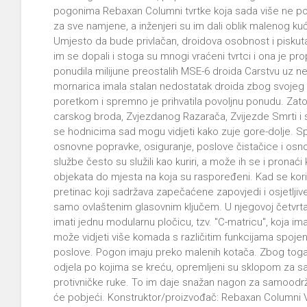
pogonima Rebaxan Columni tvrtke koja sada više ne post
za sve namjene, a inženjeri su im dali oblik malenog kuć
Umjesto da bude privlačan, droidova osobnost i piskuta
im se dopali i stoga su mnogi vraćeni tvrtci i ona je p
ponudila milijune preostalih MSE-6 droida Carstvu uz n
mornarica imala stalan nedostatak droida zbog svojeg
poretkom i spremno je prihvatila povoljnu ponudu. Zat
carskog broda, Zvjezdanog Razarača, Zvijezde Smrti i s
se hodnicima sad mogu vidjeti kako zuje gore-dolje. Spos
osnovne popravke, osiguranje, poslove čistačice i osn
službe često su služili kao kuriri, a može ih se i prona
objekata do mjesta na koja su raspoređeni. Kad se korist
pretinac koji sadržava zapečaćene zapovjedi i osjetlji
samo ovlaštenim glasovnim ključem. U njegovoj četvrtas
imati jednu modularnu pločicu, tzv. "C-matricu", koja im
može vidjeti više komada s različitim funkcijama spojeni
poslove. Pogon imaju preko malenih kotača. Zbog toga 
odjela po kojima se kreću, opremljeni su sklopom za s
protivničke ruke. To im daje snažan nagon za samoodrž
će pobjeći. Konstruktor/proizvođač: Rebaxan Columni V