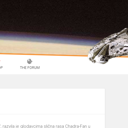
OP
THE FORUM
 razvila je glodavcima slična rasa Chadra-Fan u