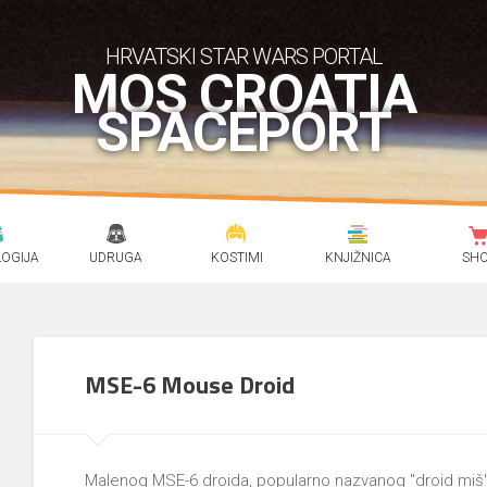
HRVATSKI STAR WARS PORTAL
MOS CROATIA
SPACEPORT
OGIJA
UDRUGA
KOSTIMI
KNJIŽNICA
SH
MSE-6 Mouse Droid
Malenog MSE-6 droida, popularno nazvanog "droid miš",