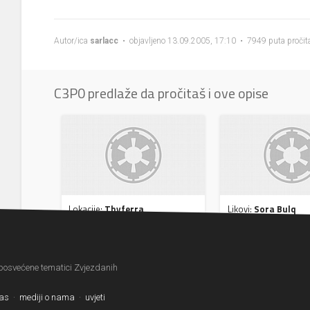
Autor/ica
sarlacc
• objavljeno 13.09.2005, 17:10 • 7949 puta pročit
C3P0 predlaže da pročitaš i ove opise
Lokacije:
Thyferra
Likovi:
Sora Bulq
 posvećene tematici Zvjezdanih
nas
·
mediji o nama
·
uvjeti