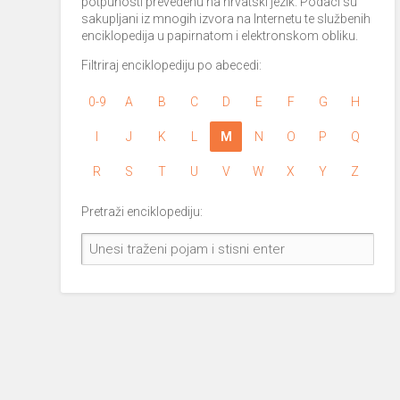
potpunosti prevedenu na hrvatski jezik. Podaci su
sakupljani iz mnogih izvora na Internetu te službenih
enciklopedija u papirnatom i elektronskom obliku.
Filtriraj enciklopediju po abecedi:
0-9
A
B
C
D
E
F
G
H
I
J
K
L
M
N
O
P
Q
R
S
T
U
V
W
X
Y
Z
Pretraži enciklopediju: