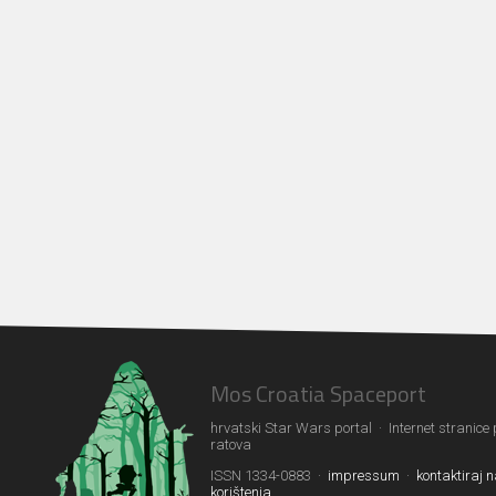
Mos Croatia Spaceport
hrvatski Star Wars portal · Internet stranice
ratova
ISSN 1334-0883 ·
impressum
·
kontaktiraj 
korištenja