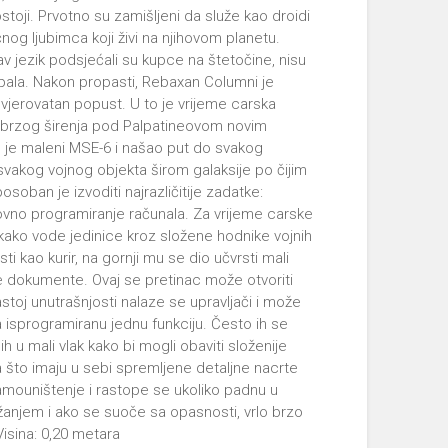
oji. Prvotno su zamišljeni da služe kao droidi
nog ljubimca koji živi na njihovom planetu.
v jezik podsjećali su kupce na štetočine, nisu
ropala. Nakon propasti, Rebaxan Columni je
evjerovatan popust. U to je vrijeme carska
 brzog širenja pod Palpatineovom novim
o je maleni MSE-6 i našao put do svakog
vakog vojnog objekta širom galaksije po čijim
oban je izvoditi najrazličitije zadatke:
ovno programiranje računala. Za vrijeme carske
ći kako vode jedinice kroz složene hodnike vojnih
i kao kurir, na gornji mu se dio učvrsti mali
ve dokumente. Ovaj se pretinac može otvoriti
toj unutrašnjosti nalaze se upravljači i može
a isprogramiranu jednu funkciju. Često ih se
h u mali vlak kako bi mogli obaviti složenije
što imaju u sebi spremljene detaljne nacrte
amouništenje i rastope se ukoliko padnu u
anjem i ako se suoče sa opasnosti, vrlo brzo
isina: 0,20 metara