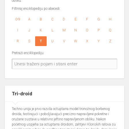
obliku.
Filtriraj enciklopediju po abecedi:
0-9
A
B
C
D
E
F
G
H
I
J
K
L
M
N
O
P
Q
R
S
T
U
V
W
X
Y
Z
Pretraži enciklopediju:
Tri-droid
Techno unija je prvo razvila octuptarra model tronožnog borbenog
droida, testirajući i poboljšavajući precizno napravljene pokretne i
oružane sustave u relativno jeftino napravljenom obliku. Nakon
početnog uspjeha sa octuptarra droidom, zahtjevi Klonskih ratova su