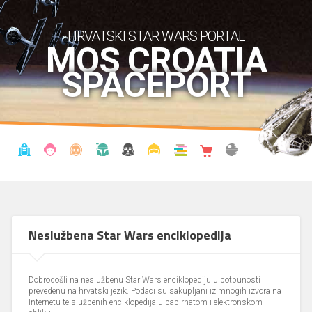
HRVATSKI STAR WARS PORTAL
MOS CROATIA
SPACEPORT
VIJESTI
BLOG
ENCIKLOPEDIJA
KRONOLOGIJA
UDRUGA
KOSTIMI
KNJIŽNICA
SHOP
THE FORUM
Neslužbena Star Wars enciklopedija
Dobrodošli na neslužbenu Star Wars enciklopediju u potpunosti
prevedenu na hrvatski jezik. Podaci su sakupljani iz mnogih izvora na
Internetu te službenih enciklopedija u papirnatom i elektronskom