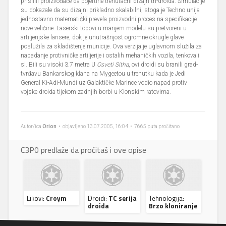
prisilili proizvođače da pojeftine trenutačni dizajn tri-droida. Simulacije
su dokazale da su dizajni prikladno skalabilni, stoga je Techno unija
jednostavno matematički prevela proizvodni proces na specifikacije
nove veličine. Laserski topovi u manjem modelu su pretvoreni u
artiljerijske lansere, dok je unutrašnjost ogromne okrugle glave
poslužila za skladištenje municije. Ova verzija je uglavnom služila za
napadanje protivničke artiljerije i ostalih mehaničkih vozila, tenkova i
sl. Bili su visoki 3.7 metra U
Osveti Sitha
, ovi droidi su branili grad-
tvrđavu Bankarskog klana na Mygeetou u trenutku kada je Jedi
General Ki-Adi-Mundi uz Galaktičke Marince vodio napad protiv
vojske droida tijekom zadnjih borbi u Klonskim ratovima.
Autor/ica
Orion
• objavljeno 13.07.2005, 16:04 • 7665 puta pročitano
C3P0 predlaže da pročitaš i ove opise
Likovi:
Croym
Droidi:
TC serija
Tehnologija:
droida
Brzo kloniranje