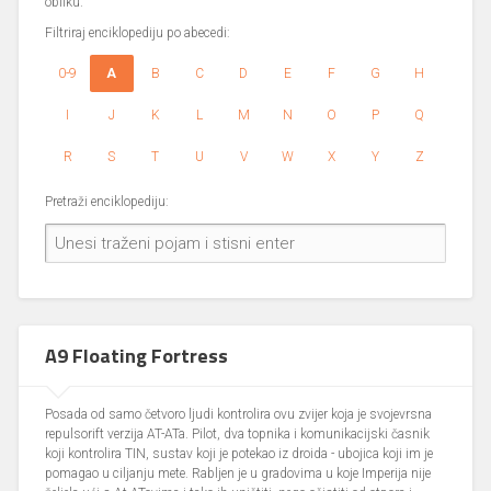
obliku.
Filtriraj enciklopediju po abecedi:
0-9
A
B
C
D
E
F
G
H
I
J
K
L
M
N
O
P
Q
R
S
T
U
V
W
X
Y
Z
Pretraži enciklopediju:
A9 Floating Fortress
Posada od samo četvoro ljudi kontrolira ovu zvijer koja je svojevrsna
repulsorift verzija AT-ATa. Pilot, dva topnika i komunikacijski časnik
koji kontrolira TIN, sustav koji je potekao iz droida - ubojica koji im je
pomagao u ciljanju mete. Rabljen je u gradovima u koje Imperija nije