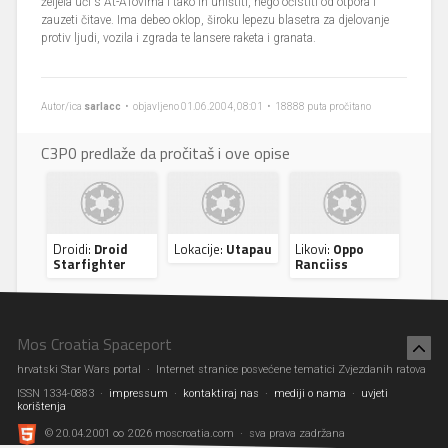
željela ući s At-ATovima i tako ih uništiti, nego očistiti od otpora i
zauzeti čitave. Ima debeo oklop, široku lepezu blasetra za djelovanje
protiv ljudi, vozila i zgrada te lansere raketa i granata.
Autor/ica
sarlacc
• objavljeno 01.06.2004, 08:01 • 18888 puta pročitano
C3P0 predlaže da pročitaš i ove opise
Droidi:
Droid
Lokacije:
Utapau
Likovi:
Oppo
Starfighter
Ranciiss
Mos Croatia Spaceport
hrvatski Star Wars portal · Internet stranice posvećene tematici Zvjezdanih ratova
ISSN 1334-0883 ·
impressum
·
kontaktiraj nas
·
mediji o nama
·
uvjeti
korištenja
© 20.04.2001 ∞ 2026 moscroatia.com · sva prava zadržana