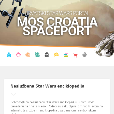
HRVATSKI STAR WARS PORTAL
MOS CROATIA
SPACEPORT
VIJESTI
BLOG
ENCIKLOPEDIJA
KRONOLOGIJA
UDRUGA
KOSTIMI
KNJIŽNICA
SHOP
THE FORUM
Neslužbena Star Wars enciklopedija
Dobrodošli na neslužbenu Star Wars enciklopediju u potpunosti
prevedenu na hrvatski jezik. Podaci su sakupljani iz mnogih izvora na
Internetu te službenih enciklopedija u papirnatom i elektronskom