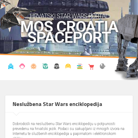
HRVATSKI STAR WARS PORTAL
MOS CROATIA
SPACEPORT
VIJESTI
BLOG
ENCIKLOPEDIJA
KRONOLOGIJA
UDRUGA
KOSTIMI
KNJIŽNICA
SHOP
THE FORUM
Neslužbena Star Wars enciklopedija
Dobrodošli na neslužbenu Star Wars enciklopediju u potpunosti
prevedenu na hrvatski jezik. Podaci su sakupljani iz mnogih izvora na
Internetu te službenih enciklopedija u papirnatom i elektronskom