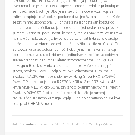
raznolike zamke. Njihova zapanjujuća kreacija je nesumnjivo
svestrana laka jedrilica. Ewok započinje gradnju jedrilice prikradajući
se i loveći veće životinje. Ulovljenim se bićima odere koža, koja se
zatim razapinje i suši dok ne postane dovoljno čvrsta i otporna. Kože
se zatim međusobno prišiju i pričvrste na jednostavan kostur od
grana drveća. U početku su jedrilice koristili jednostavno za prijevoz
šumom. Zatim su počeli nositi kamenje, koplja i praćke za lov iz zraka
na male šumske životinje. Ewoci su ubrzo shvatili da se isto oružje
može koristiti za obranu od golemih čudovišta kao što su Goraxi. Tako
su Ewoci, kada su odlučili pomoći Pobunjenicima, iskoristili svoje
iscrpno iskustvo u upotrebi svojih jedinstvenih jedrilica za dobivanje
zračne prednosti nad imperijalnim stromtrooperima. Odlučujuću
prevagu u Bitci kod Endora tako nisu donijele veće krstarice, jači
štitovi, moderniji lovci ili bolji piloti, već jednostavni izumi malih
Ewoksa. NAZIV: Primitive Endor Ewok Hang Glider PROIZVOĐAČ:
Ewoci TIP: ultralaka jedrilica RASPON KRILA: 3 m BRZINA: do 45
km/h VISINA LETA: oko 30 m, zavisno o lokalnim vjetrovima i vještini
Ewoka NOSIVOST: 1 pilot i mali predmeti kao što je kamenje
NAORUŽANJE: razno kamenje, koplja ili drugo primitivno oružje koje
nosi pilot OBRANA: nema
Autor/ica
sarlacc
• objavljeno 04.06.2005, 11:28 • 18576 puta pročitano