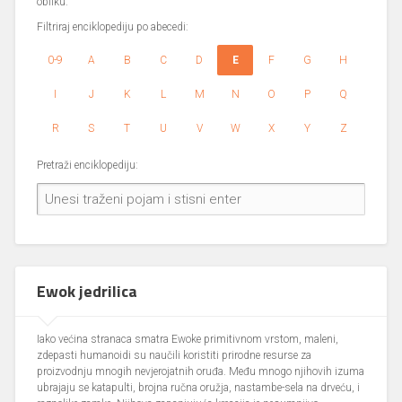
obliku.
Filtriraj enciklopediju po abecedi:
0-9
A
B
C
D
E
F
G
H
I
J
K
L
M
N
O
P
Q
R
S
T
U
V
W
X
Y
Z
Pretraži enciklopediju:
Ewok jedrilica
Iako većina stranaca smatra Ewoke primitivnom vrstom, maleni,
zdepasti humanoidi su naučili koristiti prirodne resurse za
proizvodnju mnogih nevjerojatnih oruđa. Među mnogo njihovih izuma
ubrajaju se katapulti, brojna ručna oružja, nastambe-sela na drveću, i