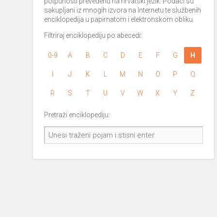
potpunosti prevedenu na hrvatski jezik. Podaci su
sakupljani iz mnogih izvora na Internetu te službenih
enciklopedija u papirnatom i elektronskom obliku.
Filtriraj enciklopediju po abecedi:
0-9
A
B
C
D
E
F
G
H
I
J
K
L
M
N
O
P
Q
R
S
T
U
V
W
X
Y
Z
Pretraži enciklopediju: