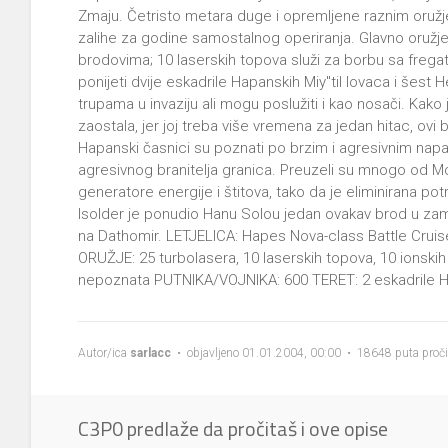
Zmaju. Četristo metara duge i opremljene raznim oružj
zalihe za godine samostalnog operiranja. Glavno oružje
brodovima; 10 laserskih topova služi za borbu sa frega
ponijeti dvije eskadrile Hapanskih Miy''til lovaca i šest
trupama u invaziju ali mogu poslužiti i kao nosači. Kak
zaostala, jer joj treba više vremena za jedan hitac, ovi
Hapanski časnici su poznati po brzim i agresivnim napa
agresivnog branitelja granica. Preuzeli su mnogo od M
generatore energije i štitova, tako da je eliminirana p
Isolder je ponudio Hanu Solou jedan ovakav brod u zam
na Dathomir. LETJELICA: Hapes Nova-class Battle Cruise
ORUŽJE: 25 turbolasera, 10 laserskih topova, 10 ionsk
nepoznata PUTNIKA/VOJNIKA: 600 TERET: 2 eskadrile Hap
Autor/ica
sarlacc
• objavljeno 01.01.2004, 00:00 • 18648 puta proč
C3P0 predlaže da pročitaš i ove opise