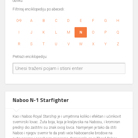
obliku.
Filtriraj enciklopediju po abecedi:
0-9
A
B
C
D
E
F
G
H
I
J
K
L
M
N
O
P
Q
R
S
T
U
V
W
X
Y
Z
Pretraži enciklopediju:
Naboo N-1 Starfighter
Kao i Naboo Royal Starship je i umjetnina koliko i efektan i učinkovit
svemirski lovac. Žuta boja, koja je kraljevska na Naboou, i kromiran
prednji dio zaštitni su znak ovog lovca. Namjenjen je tako da štiti
Naboo i njegov svemir te da prati veće Nabooanske brodove na