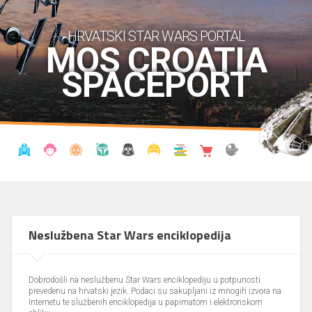
HRVATSKI STAR WARS PORTAL
MOS CROATIA
SPACEPORT
VIJESTI
BLOG
ENCIKLOPEDIJA
KRONOLOGIJA
UDRUGA
KOSTIMI
KNJIŽNICA
SHOP
THE FORUM
Neslužbena Star Wars enciklopedija
Dobrodošli na neslužbenu Star Wars enciklopediju u potpunosti
prevedenu na hrvatski jezik. Podaci su sakupljani iz mnogih izvora na
Internetu te službenih enciklopedija u papirnatom i elektronskom