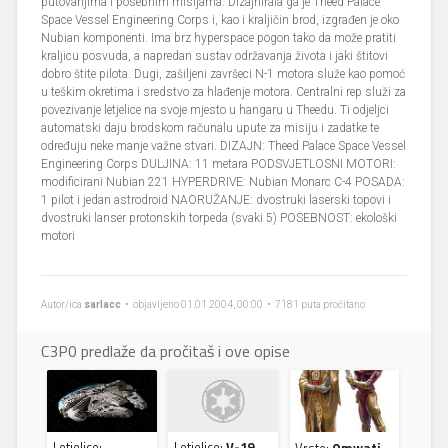
putovanjima i posebnim misijama. Dizajnirala ga je Theed Palace
Space Vessel Engineering Corps i, kao i kraljičin brod, izgrađen je oko
Nubian komponenti. Ima brz hyperspace pogon tako da može pratiti
kraljicu posvuda, a napredan sustav održavanja života i jaki štitovi
dobro štite pilota. Dugi, zašiljeni završeci N-1 motora služe kao pomoć
u teškim okretima i sredstvo za hlađenje motora. Centralni rep služi za
povezivanje letjelice na svoje mjesto u hangaru u Theedu. Ti odjeljci
automatski daju brodskom računalu upute za misiju i zadatke te
određuju neke manje važne stvari. DIZAJN: Theed Palace Space Vessel
Engineering Corps DULJINA: 11 metara PODSVJETLOSNI MOTORI:
modificirani Nubian 221 HYPERDRIVE: Nubian Monarc C-4 POSADA:
1 pilot i jedan astrodroid NAORUŽANJE: dvostruki laserski topovi i
dvostruki lanser protonskih torpeda (svaki 5) POSEBNOST: ekološki
motori
Autor/ica
sarlacc
• objavljeno 01.01.2004, 00:00 • 7181 puta pročitano
C3P0 predlaže da pročitaš i ove opise
Letjelice:
Letjelice:
V-19
Vrste:
Omwati