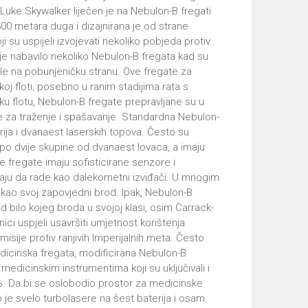
ke Skywalker liječen je na Nebulon-B fregati
300 metara duga i dizajnirana je od strane
ji su uspijeli izvojevati nekoliko pobjeda protiv
 je nabavilo nekoliko Nebulon-B fregata kad su
e na pobunjeničku stranu. Ove fregate za
oj floti, posebno u ranim stadijima rata s
ku flotu, Nebulon-B fregate prepravljane su u
 za traženje i spašavanje. Standardna Nebulon-
ija i dvanaest laserskih topova. Često su
o dvije skupine od dvanaest lovaca, a imaju
e fregate imaju sofisticirane senzore i
aju da rade kao dalekometni izviđači. U mnogim
kao svoj zapovjedni brod. Ipak, Nebulon-B
d bilo kojeg broda u svojoj klasi, osim Carrack-
nici uspjeli usavršiti umjetnost korištenja
sije protiv ranjivih Imperijalnih meta. Često
edicinska fregata, modificirana Nebulon-B
medicinskim instrumentima koji su uključivali i
8%. Da bi se oslobodio prostor za medicinske
je svelo turbolasere na šest baterija i osam