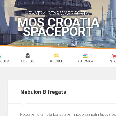
HRVATSKI STAR WARS PORTAL
MOS CROATIA
SPACEPORT
OGIJA
UDRUGA
KOSTIMI
KNJIŽNICA
SH
Nebulon B fregata
Pobunjenička flota koristila je mnogo različitih tipova b