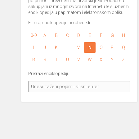
potpunosti prevedenu na hrvatski jezik. Podaci su
sakupljani iz mnogih izvora na Internetu te službenih
enciklopedija u papirnatom i elektronskom obliku.
Filtriraj enciklopediju po abecedi:
0-9
A
B
C
D
E
F
G
H
I
J
K
L
M
N
O
P
Q
R
S
T
U
V
W
X
Y
Z
Pretraži enciklopediju: