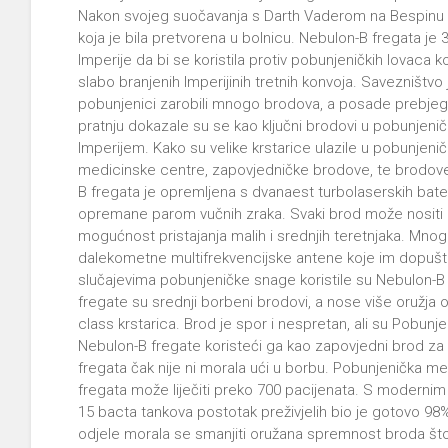
Nakon svojeg suočavanja s Darth Vaderom na Bespinu Lu
koja je bila pretvorena u bolnicu. Nebulon-B fregata je 
Imperije da bi se koristila protiv pobunjeničkih lovaca ko
slabo branjenih Imperijinih tretnih konvoja. Savezništvo
pobunjenici zarobili mnogo brodova, a posade prebjegl
pratnju dokazale su se kao ključni brodovi u pobunjeničk
Imperijem. Kako su velike krstarice ulazile u pobunjenič
medicinske centre, zapovjedničke brodove, te brodove
B fregata je opremljena s dvanaest turbolaserskih bater
opremane parom vučnih zraka. Svaki brod može nositi p
mogućnost pristajanja malih i srednjih teretnjaka. Mnog
dalekometne multifrekvencijske antene koje im dopušt
slučajevima pobunjeničke snage koristile su Nebulon-B 
fregate su srednji borbeni brodovi, a nose više oružja o
class krstarica. Brod je spor i nespretan, ali su Pobunje
Nebulon-B fregate koristeći ga kao zapovjedni brod za mi
fregata čak nije ni morala ući u borbu. Pobunjenička m
fregata može liječiti preko 700 pacijenata. S modernim 
15 bacta tankova postotak preživjelih bio je gotovo 9
odjele morala se smanjiti oružana spremnost broda što 