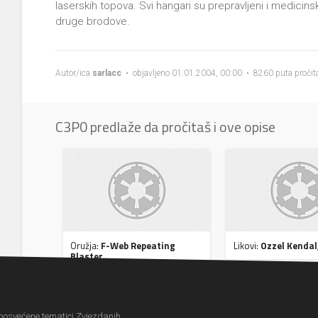
laserskih topova. Svi hangari su prepravljeni i medicin
druge brodove.
Autor/ica
sarlacc
• objavljeno 01.01.2004, 00:00 • 8260 puta pročit
C3P0 predlaže da pročitaš i ove opise
Oružja:
F-Web Repeating
Likovi:
Ozzel Kendal
Blaster
 posvećene tematici Zvjezdanih