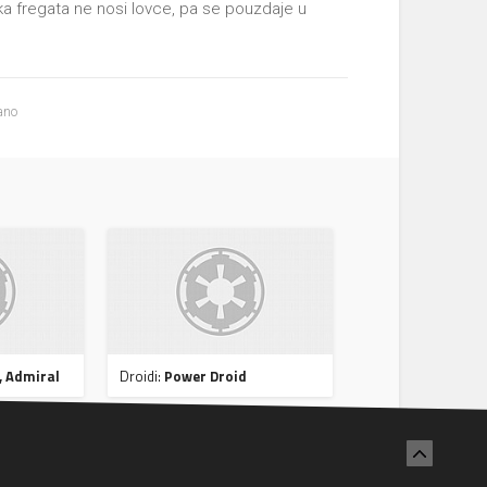
ska fregata ne nosi lovce, pa se pouzdaje u
ano
, Admiral
Droidi:
Power Droid