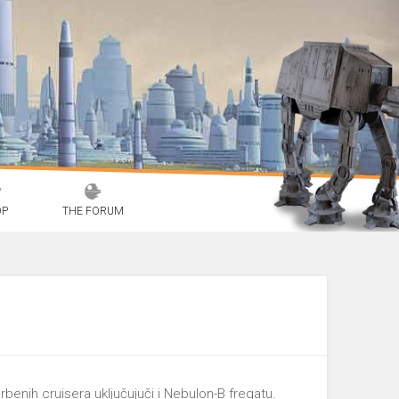
OP
THE FORUM
orbenih cruisera uključujuči i Nebulon-B fregatu.