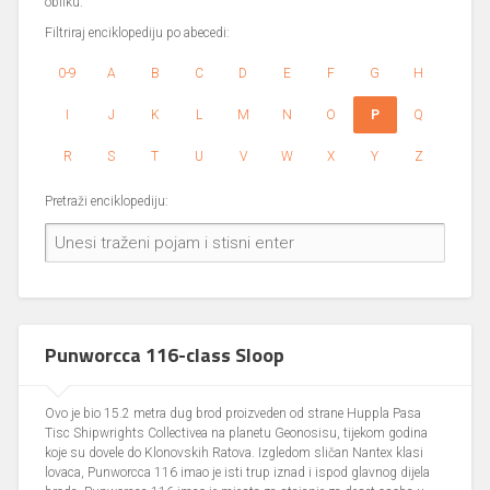
obliku.
Filtriraj enciklopediju po abecedi:
0-9
A
B
C
D
E
F
G
H
I
J
K
L
M
N
O
P
Q
R
S
T
U
V
W
X
Y
Z
Pretraži enciklopediju:
Punworcca 116-class Sloop
Ovo je bio 15.2 metra dug brod proizveden od strane Huppla Pasa
Tisc Shipwrights Collectivea na planetu Geonosisu, tijekom godina
koje su dovele do Klonovskih Ratova. Izgledom sličan Nantex klasi
lovaca, Punworcca 116 imao je isti trup iznad i ispod glavnog dijela