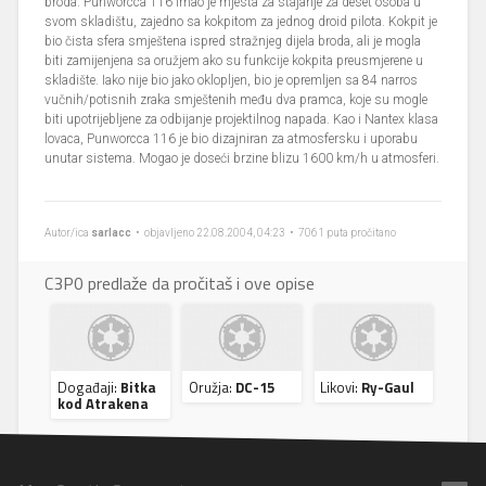
broda. Punworcca 116 imao je mjesta za stajanje za deset osoba u
svom skladištu, zajedno sa kokpitom za jednog droid pilota. Kokpit je
bio čista sfera smještena ispred stražnjeg dijela broda, ali je mogla
biti zamijenjena sa oružjem ako su funkcije kokpita preusmjerene u
skladište. Iako nije bio jako oklopljen, bio je opremljen sa 84 narros
vučnih/potisnih zraka smještenih među dva pramca, koje su mogle
biti upotrijebljene za odbijanje projektilnog napada. Kao i Nantex klasa
lovaca, Punworcca 116 je bio dizajniran za atmosfersku i uporabu
unutar sistema. Mogao je doseći brzine blizu 1600 km/h u atmosferi.
Autor/ica
sarlacc
• objavljeno 22.08.2004, 04:23 • 7061 puta pročitano
C3P0 predlaže da pročitaš i ove opise
Događaji:
Bitka
Oružja:
DC-15
Likovi:
Ry-Gaul
kod Atrakena