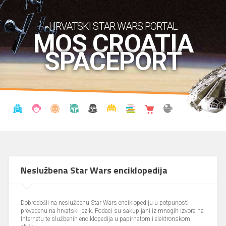
HRVATSKI STAR WARS PORTAL
MOS CROATIA
SPACEPORT
VIJESTI
BLOG
ENCIKLOPEDIJA
KRONOLOGIJA
UDRUGA
KOSTIMI
KNJIŽNICA
SHOP
THE FORUM
Neslužbena Star Wars enciklopedija
Dobrodošli na neslužbenu Star Wars enciklopediju u potpunosti
prevedenu na hrvatski jezik. Podaci su sakupljani iz mnogih izvora na
Internetu te službenih enciklopedija u papirnatom i elektronskom