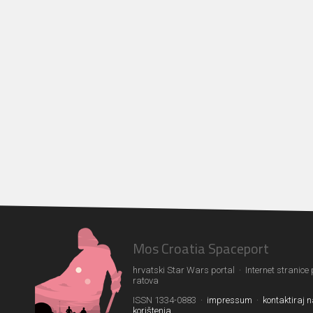
Mos Croatia Spaceport
hrvatski Star Wars portal · Internet stranice
ratova
ISSN 1334-0883 ·
impressum
·
kontaktiraj 
korištenja