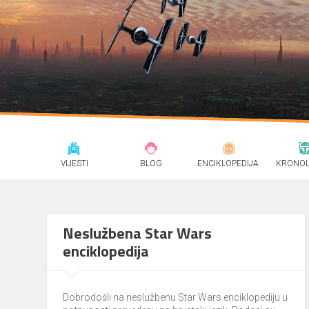
VIJESTI
BLOG
ENCIKLOPEDIJA
KRONOL
Neslužbena Star Wars
enciklopedija
Dobrodošli na neslužbenu Star Wars enciklopediju u