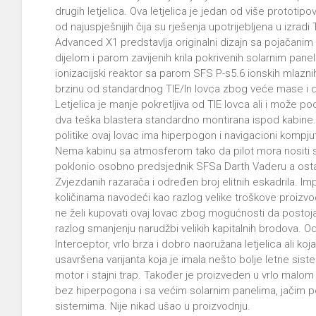
drugih letjelica. Ova letjelica je jedan od više prototip
od najuspješnijih čija su rješenja upotrijebljena u izrad
Advanced X1 predstavlja originalni dizajn sa pojačanim
dijelom i parom zavijenih krila pokrivenih solarnim panel
ionizacijski reaktor sa parom SFS P-s5.6 ionskih mlazn
brzinu od standardnog TIE/ln lovca zbog veće mase i dij
Letjelica je manje pokretljiva od TIE lovca ali i može p
dva teška blastera standardno montirana ispod kabine.
politike ovaj lovac ima hiperpogon i navigacioni kompj
Nema kabinu sa atmosferom tako da pilot mora nositi st
poklonio osobno predsjednik SFSa Darth Vaderu a ostat
Zvjezdanih razarača i određen broj elitnih eskadrila. Im
količinama navodeći kao razlog velike troškove proizv
ne želi kupovati ovaj lovac zbog mogućnosti da postoj
razlog smanjenju narudžbi velikih kapitalnih brodova. O
Interceptor, vrlo brza i dobro naoružana letjelica ali k
usavršena varijanta koja je imala nešto bolje letne sist
motor i stajni trap. Također je proizveden u vrlo malom 
bez hiperpogona i sa većim solarnim panelima, jačim 
sistemima. Nije nikad ušao u proizvodnju.