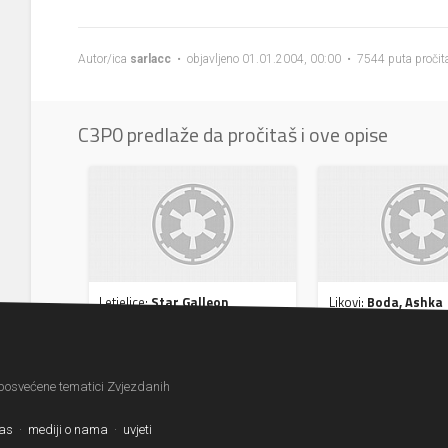
Autor/ica
sarlacc
• objavljeno 01.01.2004, 00:00 • 7544 puta pročit
C3P0 predlaže da pročitaš i ove opise
Letjelice:
Star Galleon
Likovi:
Boda, Ashka
 posvećene tematici Zvjezdanih
nas
·
mediji o nama
·
uvjeti