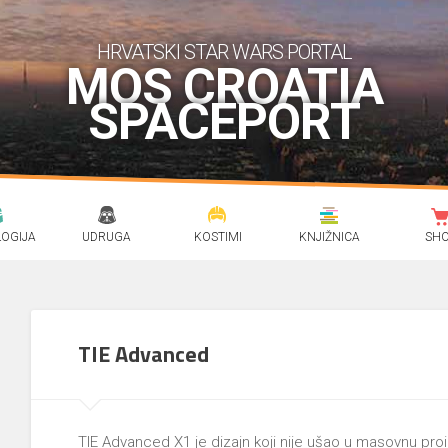
HRVATSKI STAR WARS PORTAL
MOS CROATIA
SPACEPORT
OGIJA
UDRUGA
KOSTIMI
KNJIŽNICA
SH
TIE Advanced
TIE Advanced X1 je dizajn koji nije ušao u masovnu proizv