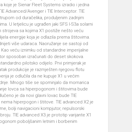
ova koje je Sienar Fleet Systems izradio i jedna
i TIE Advanced/Avenger i TIE Interceptor. TIE
 trupom od duračelika, produljenim zadnjim
ima. U letjelicu je ugrađen jaki SFS I-S3a solarni
ih strojeva sa kojima X1 postiže nešto veću
ela energije koja je odlazila prema štitovima.
odnijeti više udaraca. Naoružanje se sastoji od
 Kao veću iznimku od standardne imperijalne
utor sposoban izračunati do deset skokova.
andardno pilotsko odijelo. Prvi primjerak je
ak produkcije je razmješten njegovu flotu
perija je odlučila da ne kupuje X1 u većim
odnje. Mnogo tiše se spominjalo da mornarica
anje lovca sa hiperpogonom i štitovima bude
dlučeno je da novi glavni lovac bude TIE
oja nema hiperpogon i štitove. TIE advanced X2 je
eme, bolji navigacioni kompjutor, repulsorski
broju. TIE advanced X3 je prototip varijante X1
pogonom poboljšanim letnim i borbenim