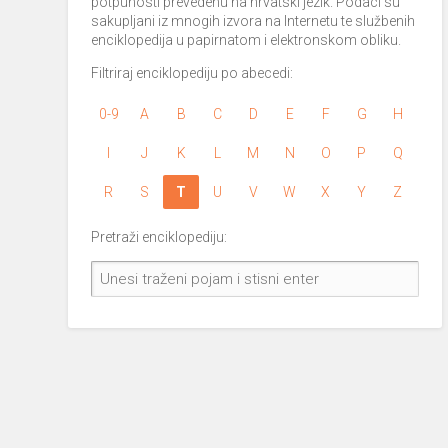
potpunosti prevedenu na hrvatski jezik. Podaci su
sakupljani iz mnogih izvora na Internetu te službenih
enciklopedija u papirnatom i elektronskom obliku.
Filtriraj enciklopediju po abecedi:
0-9
A
B
C
D
E
F
G
H
I
J
K
L
M
N
O
P
Q
R
S
T
U
V
W
X
Y
Z
Pretraži enciklopediju: