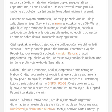
nadala da će diplomatskim rješenjem uspjeti pregovarati sa
Separatistima, ali ona i Anakin su također završili zarobljeni. Na
suđenju su optuženi za špijunažu, te osuđeni krivima i na smrt.
Suočena sa svojom smrtnošću, Padmé je priznala Anakinu da je
zaljubljena u njega. Stavljeni su u
arenu
za egzekuciju uz Obi-Wana,
gdje ih je troje smrtonosnih životinja trebalo dokrajčiti, na veliko
zadovoljstvo gledatelja. Iako je zaradila gadnu ogrebotinu od nexua,
Padmé se dobro držala i razočarala svoje egzekutore.
Cijeli spektakl nije dugo trajao kada je došlo pojačanje u obliku Jedi
Vitezova. Ubrzo je nastala prva bitka između Separatista i Vojske
Republike, koja je označila početak
Klonskih Ratova
. Unatoč
prigovorima Republičke vojske, Padmé se svejedno borila uz klonirane
jurišnike protiv vojske droida Separatista.
Nakon Bitke kod Geonosisa, Anakin je otpratio Padmé natrag na
Naboo. Ondje, na osamljenoj lokaciji kraj jezera gdje se zabranjena
ljubav prvi puta pojavila, Padmé i Anakin su se vjenčali u ceremoniji
kojoj su prisustvovali samo
C-3PO
i
R2-D2
. Ovaj spokojan izraz
ljubavi je prethodio nekim vrlo mračnim trenutcima koji su bili ispred
Padmé i galaksije u cjelini.
Kada su Klonski Ratovi počeli, Amidala je nastavila zagovarati
diplomaciju, ali njezin glas je sve više bio nadglasan topovima rata.
Konfederacija Nezavisnih Sustava
- točnije, osnivač Nute Gunray - je