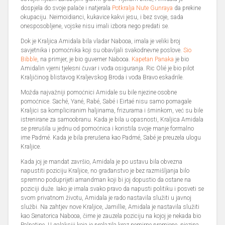
dospjela do svoje palače i natjerala
Potkralja Nute Gunraya
da prekine
okupaciju. Neimoidianci, kukavice kakvi jesu, i bez svoje, sada
onesposobljene, vojske nisu imali izbora nego predati se.
Dok je Kraljica Amidala bila vladar Nabooa, imala je veliki broj
savjetnika i pomoćnika koji su obavljali svakodnevne poslove.
Sio
Bibble
, na primjer, je bio guverner Nabooa.
Kapetan Panaka
je bio
Amidalin vjerni tjelesni čuvar i vođa osiguranja. Ric Olié je bio pilot
Kraljičinog blistavog Kraljevskog Broda i vođa Bravo eskadrile.
Možda najvažniji pomoćnici Amidale su bile njezine osobne
pomoćnice. Saché, Yané, Rabé, Sabé i Eirtaé nisu samo pomagale
Kraljici sa kompliciranim haljinama, frizurama i šminkom, već su bile
istrenirane za samoobranu. Kada je bila u opasnosti, Kraljica Amidala
se prerušila u jednu od pomoćnica i koristila svoje manje formalno
ime Padmé. Kada je bila prerušena kao Padmé, Sabé je preuzela ulogu
Kraljice.
Kada joj je mandat završio, Amidala je po ustavu bila obvezna
napustiti poziciju Kraljice, no građanstvo je bez razmišljanja bilo
spremno poduprijeti amandman koji bi joj dopustio da ostane na
poziciji duže. Iako je imala svako pravo da napusti politiku i posveti se
svom privatnom životu, Amidala je rado nastavila služiti u javnoj
službi. Na zahtjev nove Kraljice, Jamillie, Amidala je nastavila služiti
kao Senatorica Nabooa, čime je zauzela poziciju na kojoj je nekada bio