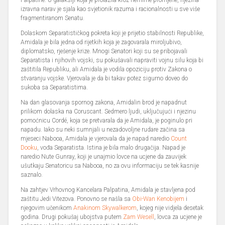
Palpatine. U galaksiji koja je prolazila kroz nemirne promjene, njezina
izravna narav je sjala kao svjetionik razuma i racionalnosti u sve više
fragmentiranom Senatu.
Dolaskom Separatističkog pokreta koji je prijetio stabilnosti Republike,
Amidala je bila jedna od rijetkih koja je zagovarala miroljubivo,
diplomatsko, rješenje krize. Mnogi Senatori koji su se pribojavali
Separatista i njihovih vojski, su pokušavali napraviti vojnu silu koja bi
zaštitila Republiku, ali Amidala je vodila opoziciju protiv Zakona o
stvaranju vojske. Vjerovala je da bi takav potez sigurno doveo do
sukoba sa Separatistima.
Na dan glasovanja spornog zakona, Amidalin brod je napadnut
prilikom dolaska na Coruscant. Sedmero ljudi, uključujući i njezinu
pomoćnicu Cordé, koja se pretvarala da je Amidala, je poginulo pri
napadu. Iako su neki sumnjali u nezadovoljne rudare začina sa
mjeseci Nabooa, Amidala je vjerovala da je napad naredio
Count
Dooku
, vođa Separatista. Istina je bila malo drugačija. Napad je
naredio Nute Gunray, koji je unajmio lovce na ucjene da zauvijek
ušutkaju Senatoricu sa Nabooa, no za ovu informaciju se tek kasnije
saznalo.
Na zahtjev Vrhovnog Kancelara Palpatina, Amidala je stavljena pod
zaštitu Jedi Vitezova. Ponovno se našla sa
Obi-Wan Kenobijem
i
njegovim učenikom
Anakinom Skywalkerom
, kojeg nije vidjela desetak
godina. Drugi pokušaj ubojstva putem
Zam Wesell
, lovca za ucjene je