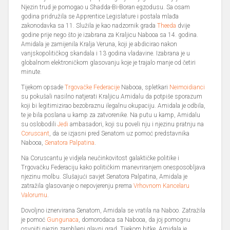
Njezin trud je pomogao u Shadda-Bi-Boran egzodusu. Sa osam
godina pridružila se Apprentice Legislature i postala mlađa
zakonodavka sa 11. Služila je kao nadzornik grada
Theeda
dvije
godine prije nego što je izabrana za Kraljicu Nabooa sa 14. godina.
Amidala je zamijenila Kralja Veruna, koji je abdicirao nakon
vanjskopolitičkog skandala i 13 godina vladavine. Izabrana je u
globalnom elektroničkom glasovanju koje je trajalo manje od četiri
minute.
Tijekom opsade
Trgovačke Federacije
Nabooa, spletkari
Neimoidianci
su pokušali nasilno natjerati Kraljicu Amidalu da potpiše sporazum
koji bi legitimizirao bezobraznu ilegalnu okupaciju. Amidala je odbila,
te je bila poslana u kamp za zatvorenike. Na putu u kamp, Amidalu
su oslobodili
Jedi
ambasadori, koji su poveli nju i njezinu pratnju na
Coruscant
, da se izjasni pred Senatom uz pomoć predstavnika
Nabooa,
Senatora Palpatina
.
Na Coruscantu je vidjela neučinkovitost galaktičke politike i
Trgovačku Federaciju kako političkim manevriranjem onesposobljava
njezinu molbu. Slušajući savjet Senatora Palpatina, Amidala je
zatražila glasovanje o nepovjerenju prema
Vrhovnom Kancelaru
Valorumu
.
Dovoljno iznervirana Senatom, Amidala se vratila na Naboo. Zatražila
je pomoć
Gungunaca
, domorodaca sa Nabooa, da joj pomognu
osvojiti njezin zarobljeni glavni grad. Tijekom bitke, Amidala je