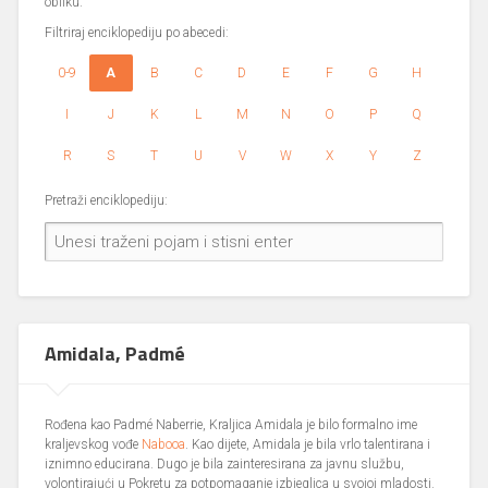
obliku.
Filtriraj enciklopediju po abecedi:
0-9
A
B
C
D
E
F
G
H
I
J
K
L
M
N
O
P
Q
R
S
T
U
V
W
X
Y
Z
Pretraži enciklopediju:
Amidala, Padmé
Rođena kao Padmé Naberrie, Kraljica Amidala je bilo formalno ime
kraljevskog vođe
Nabooa
. Kao dijete, Amidala je bila vrlo talentirana i
iznimno educirana. Dugo je bila zainteresirana za javnu službu,
volontirajući u Pokretu za potpomaganje izbjeglica u svojoj mladosti.