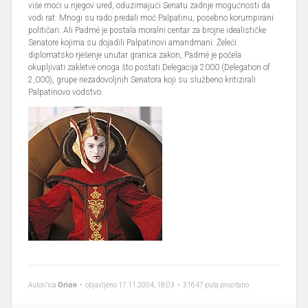
više moći u njegov ured, oduzimajući Senatu zadnje mogućnosti da
vodi rat. Mnogi su rado predali moć Palpatinu, posebno korumpirani
političari. Ali Padmé je postala moralni centar za brojne idealističke
Senatore kojima su dojadili Palpatinovi amandmani. Želeći
diplomatsko rješenje unutar granica zakon, Padmé je počela
okupljivati zakletve onoga što postati Delegacija 2000 (Delegation of
2,000), grupe nezadovoljnih Senatora koji su službeno kritizirali
Palpatinovo vodstvo.
Autor/ica
Orion
• objavljeno 17.11.2004, 18:03 • 31647 puta pročitano