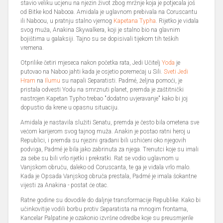
stavio veliku ucjenu na njezin život zbog mržnje koja je potjecala još
od Bitke kod Nabooa. Amidala je uglavnom prebivala na Coruscantu
ili Naboou, u pratnju stalno vjernog
Kapetana Typha
. Rijetko je viđala
svog muža, Anakina Skywalkera, koji je stalno bio na glavnim
bojištima u galaksiji. Tajno su se dopisivali tijekom tih teških
vremena.
Otprilike četiri mjeseca nakon početka rata, Jedi Učitelj
Yoda
je
putovao na Naboo jahti kada je osjetio poremećaj u Sili.
Sveti Jedi
Hram
na
Ilumu
su napali Separatisti. Padmé, željna pomoći, je
pristala odvesti Yodu na smrznuti planet, premda je zaštitnički
nastrojen Kapetan Typho trebao "dodatno uvjeravanje" kako bi joj
dopustio da krene u opasnu situaciju.
Amidala je nastavila služiti Senatu, premda je često bila ometena sve
većom karijerom svog tajnog muža. Anakin je postao ratni heroj u
Republici, i premda su njezini građani bili ushićeni oko njegovih
podviga, Padmé je bila jako zabrinuta za njega. Trenutci koje su imali
za sebe su bili vrlo rijetki i prekratki. Rat se vodio uglavnom u
Vanjskom obruču, daleko od Coruscanta, te ga je viđala vrlo malo.
Kada je Opsada Vanjskog obruča prestala, Padmé je imala šokantne
vijesti za Anakina - postat će otac.
Ratne godine su dovodile do daljnje transformacije Republike. Kako bi
učinkovitije vodili borbu protiv Separatista na mnogim frontama,
Kancelar Palpatine je ozakonio izvršne odredbe koje su preusmjerile