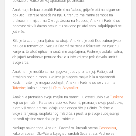
pokazao u koliko velikoj opasnosti je Amidala.
Anakinu je trebao otpratiti Padmé na Naboo, gdje će biti na sigurnom
dok Jediji istraže napade na nju. U trenutcima mirne samoće na
prekrasnim mjestima Okruga Jezera na Naboou, Anakin i Padmé su
ponovno oživili davno prekinutu naklono prijateljstvo, zaljubljujući se
još više.
Bila je to zabranjena ljubav za oboje. Anakinu je Jedi Kod zabranjivao
da uđe u romantičnu vezu, a Padmé se trebala fokusirati na njezinu
karijeru. Unatoč njihovim snažnim osjećajima, Padmé je ostala realna,
obijajući Anakinove ponude dok je u isto vrijeme pokušavala umiriti
svoje srce.
Anakina nije mučilo samo njegova ljubav prema njoj. Patio je od
strašnih noćnih mora u kojima je njegova majka bila u opasnosti.
Kada ih više nije mogao podnijeti, Anakin i Padmé su se vratili na
Tatooine
, kako bi pronašli
Shmi Skywalker
.
Anakin je pronašao svoju majku na samrti i u osveti ubio sve
Tuskene
koji su je mučili. Kada se vratio kod Padmé, priznao je svoje postupke,
slomivši se od srama i očaja zbog onoga što je učinio. Padmé je
vidjela ranjenog, rasplakanog mladića, i pustila je svoje suosjećanje
da vodi njezino srce dok ga je umirivala.
Nedugo nakon toga, Anakin i Padmé su krenuli prema
Geonosisu
,
kako bi spasili Obi-Wana kojeg su zarobili Separatisti. Padmé se