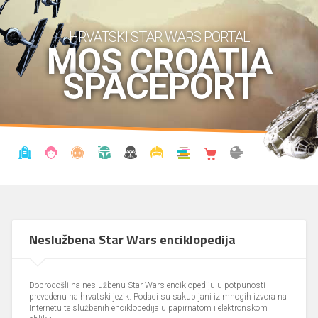
HRVATSKI STAR WARS PORTAL
MOS CROATIA
SPACEPORT
VIJESTI
BLOG
ENCIKLOPEDIJA
KRONOLOGIJA
UDRUGA
KOSTIMI
KNJIŽNICA
SHOP
THE FORUM
Neslužbena Star Wars enciklopedija
Dobrodošli na neslužbenu Star Wars enciklopediju u potpunosti
prevedenu na hrvatski jezik. Podaci su sakupljani iz mnogih izvora na
Internetu te službenih enciklopedija u papirnatom i elektronskom