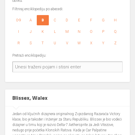
obliku.
Filtriraj enciklopediju po abecedi:
0-9
A
B
C
D
E
F
G
H
I
J
K
L
M
N
O
P
Q
R
S
T
U
V
W
X
Y
Z
Pretraži enciklopediju:
Blissex, Walex
Jedan od ključnih dizajnera originalnog Zvjezdanog Razarača Victory
klase, bio je također i Inženjer za Staru Republiku. Blissex je bio vodeći
dizajner u timu koji je razvio Delta-7 Aethersprite za Jedi Vitezove,
nedugo prije početka Klonskih Ratova. Kada je Car Palpatine