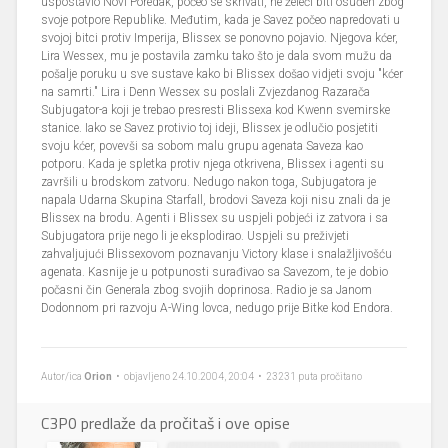
uspostavio Novi Poredak, počeo se skrivati, ne želeći biti osuđen zbog
svoje potpore Republike. Međutim, kada je Savez počeo napredovati u
svojoj bitci protiv Imperija, Blissex se ponovno pojavio. Njegova kćer,
Lira Wessex, mu je postavila zamku tako što je dala svom mužu da
pošalje poruku u sve sustave kako bi Blissex došao vidjeti svoju "kćer
na samrti." Lira i Denn Wessex su poslali Zvjezdanog Razarača
Subjugator-a koji je trebao presresti Blissexa kod Kwenn svemirske
stanice. Iako se Savez protivio toj ideji, Blissex je odlučio posjetiti
svoju kćer, povevši sa sobom malu grupu agenata Saveza kao
potporu. Kada je spletka protiv njega otkrivena, Blissex i agenti su
završili u brodskom zatvoru. Nedugo nakon toga, Subjugatora je
napala Udarna Skupina Starfall, brodovi Saveza koji nisu znali da je
Blissex na brodu. Agenti i Blissex su uspjeli pobjeći iz zatvora i sa
Subjugatora prije nego li je eksplodirao. Uspjeli su preživjeti
zahvaljujući Blissexovom poznavanju Victory klase i snalažljivošću
agenata. Kasnije je u potpunosti surađivao sa Savezom, te je dobio
počasni čin Generala zbog svojih doprinosa. Radio je sa Janom
Dodonnom pri razvoju A-Wing lovca, nedugo prije Bitke kod Endora.
Autor/ica
Orion
• objavljeno 24.10.2004, 20:04 • 23231 puta pročitano
C3P0 predlaže da pročitaš i ove opise