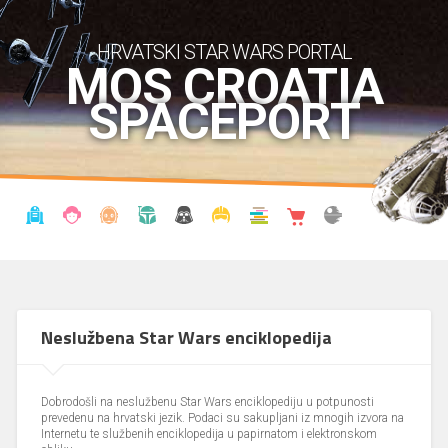
HRVATSKI STAR WARS PORTAL
MOS CROATIA
SPACEPORT
VIJESTI
BLOG
ENCIKLOPEDIJA
KRONOLOGIJA
UDRUGA
KOSTIMI
KNJIŽNICA
SHOP
THE FORUM
Neslužbena Star Wars enciklopedija
Dobrodošli na neslužbenu Star Wars enciklopediju u potpunosti
prevedenu na hrvatski jezik. Podaci su sakupljani iz mnogih izvora na
Internetu te službenih enciklopedija u papirnatom i elektronskom