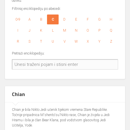
obliku.
Filtriraj enciklopediju po abecedi:
0-9
A
B
C
D
E
F
G
H
I
J
K
L
M
N
O
P
Q
R
S
T
U
V
W
X
Y
Z
Pretraži enciklopediju:
Chian
Chian je bila Nikto Jedi učenik tijekom vremena Stare Republike.
Točnije pripadnica M'shento'su'Nikto rase, Chian je živjela u Jedi
Hramu i bila je član Bear Klana, pod vodstvom glasovitog Jedi
Učitelja, Yode.