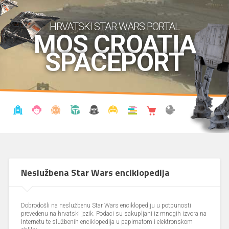
HRVATSKI STAR WARS PORTAL
MOS CROATIA
SPACEPORT
VIJESTI
BLOG
ENCIKLOPEDIJA
KRONOLOGIJA
UDRUGA
KOSTIMI
KNJIŽNICA
SHOP
THE FORUM
Neslužbena Star Wars enciklopedija
Dobrodošli na neslužbenu Star Wars enciklopediju u potpunosti
prevedenu na hrvatski jezik. Podaci su sakupljani iz mnogih izvora na
Internetu te službenih enciklopedija u papirnatom i elektronskom