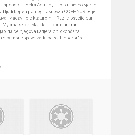
sposobniji Veliki Admiral, ali bio iznimno vjeran
 od ljudi koji su pomogli osnovati COMPNOR te je
va i vladavine diktaturom. Il-Raz je osvojio par
ple u Myomarskom Masakru i bombardiranju
ao da će njegova karijera biti okončana.
činio samoubojstvo kada se sa Emperor''''s
no