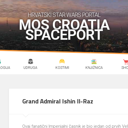
HRVATSKI STAR WARS PORTAL
MOS CROATIA
SPACEPORT
OGIJA
UDRUGA
KOSTIMI
KNJIŽNICA
SH
Grand Admiral Ishin Il-Raz
Ovaj fanatični Imperijalni časnik je bio jedan od prvih V