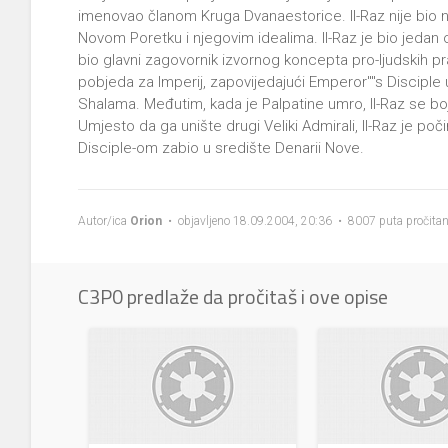
imenovao članom Kruga Dvanaestorice. Il-Raz nije bio naj
Novom Poretku i njegovim idealima. Il-Raz je bio jedan
bio glavni zagovornik izvornog koncepta pro-ljudskih pra
pobjeda za Imperij, zapovijedajući Emperor''''s Disci
Shalama. Međutim, kada je Palpatine umro, Il-Raz se boj
Umjesto da ga unište drugi Veliki Admirali, Il-Raz je po
Disciple-om zabio u središte Denarii Nove.
Autor/ica
Orion
• objavljeno 18.09.2004, 20:36 • 8007 puta pročita
C3P0 predlaže da pročitaš i ove opise