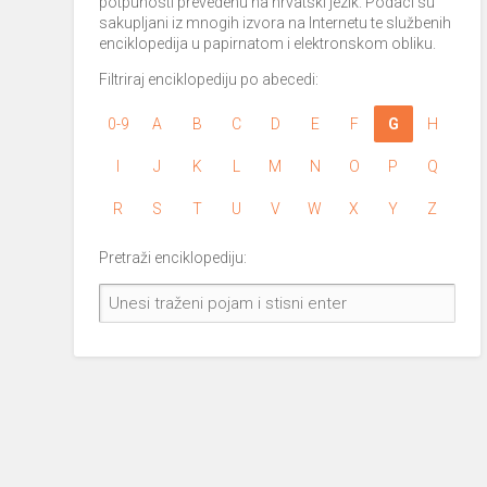
potpunosti prevedenu na hrvatski jezik. Podaci su
sakupljani iz mnogih izvora na Internetu te službenih
enciklopedija u papirnatom i elektronskom obliku.
Filtriraj enciklopediju po abecedi:
0-9
A
B
C
D
E
F
G
H
I
J
K
L
M
N
O
P
Q
R
S
T
U
V
W
X
Y
Z
Pretraži enciklopediju: