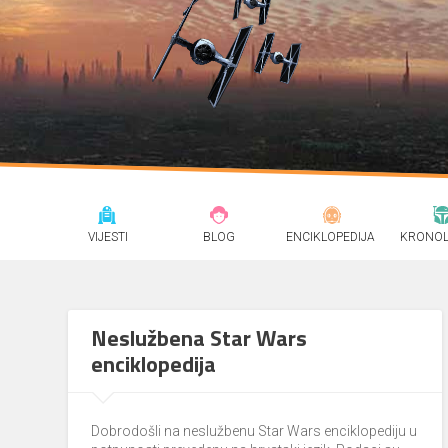
VIJESTI
BLOG
ENCIKLOPEDIJA
KRONOL
Neslužbena Star Wars
enciklopedija
Dobrodošli na neslužbenu Star Wars enciklopediju u