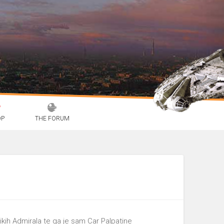
OP
THE FORUM
elikih Admirala te ga je sam Car Palpatine