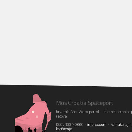
Mos Croatia Spaceport
hrvatski Star Wars portal · Internet stranice
ratova
ISSN 1334-0883 ·
impressum
·
kontaktiraj 
korištenja