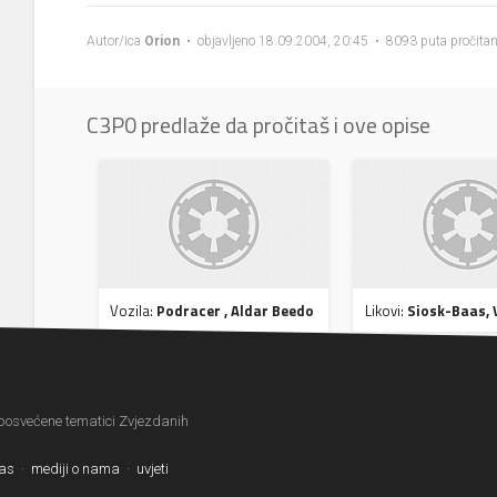
Autor/ica
Orion
• objavljeno 18.09.2004, 20:45 • 8093 puta pročita
C3P0 predlaže da pročitaš i ove opise
Vozila:
Podracer , Aldar Beedo
Likovi:
Siosk-Baas,
 posvećene tematici Zvjezdanih
nas
·
mediji o nama
·
uvjeti