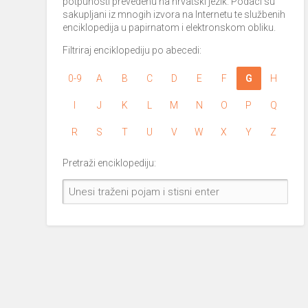
potpunosti prevedenu na hrvatski jezik. Podaci su
sakupljani iz mnogih izvora na Internetu te službenih
enciklopedija u papirnatom i elektronskom obliku.
Filtriraj enciklopediju po abecedi:
0-9
A
B
C
D
E
F
G
H
I
J
K
L
M
N
O
P
Q
R
S
T
U
V
W
X
Y
Z
Pretraži enciklopediju: