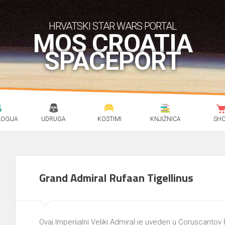
HRVATSKI STAR WARS PORTAL
MOS CROATIA
SPACEPORT
OGIJA
UDRUGA
KOSTIMI
KNJIŽNICA
SH
Grand Admiral Rufaan Tigellinus
Ovaj Imperijalni Veliki Admiral je uveden u Coruscanto