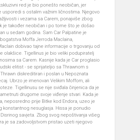
skluzivni red je bio ponešto neobičan, jer
 usporedi s ostalim važnim ličnostima. Njegovo
alažljivosti i vezama sa Carem, ponajviše zbog
je također neobičan i po tome što je došao
 član u sedam godina. Sam Car Palpatine je
g bogatstva Moffa Jerroda Maclaina,
aclain dobivao tajne informacije o trgovanju od
e olakšice. Tigellinus je bio veliki podupiratelj
 odnosima sa Carem. Kasnije kada je Car proglasio
dski elitist - se sprijateljio sa Thrawnom s
 Thrawn diskreditiran i poslan u Nepoznata
jecaj. Ubrzo je imenovan Velikim Moffom, ali
teze. Tigellinusu se nije sviđala činjenica da je
 nametnuti drugome svoje viđenje stvari. Kada je
, neposredno prije Bitke kod Endora, uzeo je
vog konstantnog nesuglasja. Hissa je ponudio
on Disrinog savjeta. Zbog svog nepoštivanja višeg
isra je sa zadovoljstvom pristao uzeti njegovo