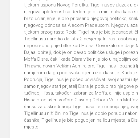
tijekom uspona Novog Poretka. Tigellinusov ulazak u ek
njegova upletenost sa Redom je bila minimalna kada se
brzo učlanjenje je bilo pripisano njegovoj političkoj sn
njegovog odnosa sa Alecom Pradeuxom. Njegov ulazak 
tijekom brzog rasta Reda: Tigellinus je bio jedanaesti
Tigellinusu naredio da istraži nevjerojatni rast osobno
neposredno prije bitke kod Hotha. Govorkalo se da je M
Dajaal obitelji, dok je on davao političke usluge i porezn
Moffa Disre, čak i kada Disra više nije bio u najboljim
Thrawna novim Velikim Admiralom, Tigellinus - poznati lju
namjerom da ga pod svaku cijenu izda kasnije. Kada je
Područja, Tigellinus je počeo učvršćivati svoj snažni ut
samo njegov stari prijatelj Disra je podupirao njegove po
tuđinac, Hissa, također izabran za Moffa, ali nije uspio
Hissa proglašen vođom Glavnog Odbora Velikih Moffova
šansu za diskreditaciju Tigellinusa i eliminaciju njego
Tigellinusu niži čin, no Tigellinus je odbio ponudu nak
časnika, Tigellinus je bio pogubljen na licu mjesta, a D
mjesto.