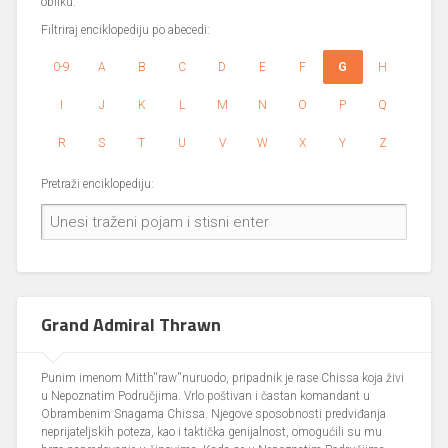
obliku.
Filtriraj enciklopediju po abecedi:
0-9
A
B
C
D
E
F
G
H
I
J
K
L
M
N
O
P
Q
R
S
T
U
V
W
X
Y
Z
Pretraži enciklopediju:
Grand Admiral Thrawn
Punim imenom Mitth''raw''nuruodo, pripadnik je rase Chissa koja živi
u Nepoznatim Područjima. Vrlo poštivan i častan komandant u
Obrambenim Snagama Chissa. Njegove sposobnosti predviđanja
neprijateljskih poteza, kao i taktička genijalnost, omogućili su mu