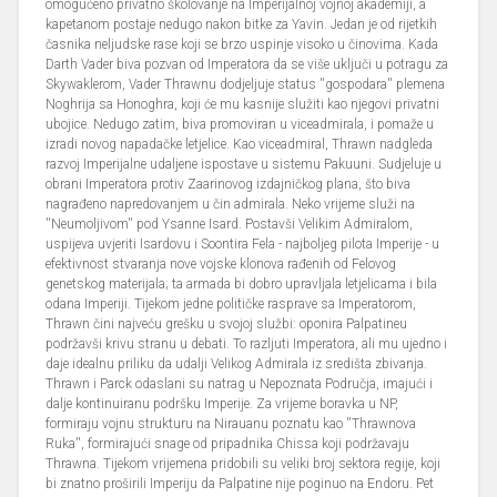
omogućeno privatno školovanje na Imperijalnoj vojnoj akademiji, a
kapetanom postaje nedugo nakon bitke za Yavin. Jedan je od rijetkih
časnika neljudske rase koji se brzo uspinje visoko u činovima. Kada
Darth Vader biva pozvan od Imperatora da se više uključi u potragu za
Skywaklerom, Vader Thrawnu dodjeljuje status ''gospodara'' plemena
Noghrija sa Honoghra, koji će mu kasnije služiti kao njegovi privatni
ubojice. Nedugo zatim, biva promoviran u viceadmirala, i pomaže u
izradi novog napadačke letjelice. Kao viceadmiral, Thrawn nadgleda
razvoj Imperijalne udaljene ispostave u sistemu Pakuuni. Sudjeluje u
obrani Imperatora protiv Zaarinovog izdajničkog plana, što biva
nagrađeno napredovanjem u čin admirala. Neko vrijeme služi na
''Neumoljivom'' pod Ysanne Isard. Postavši Velikim Admiralom,
uspijeva uvjeriti Isardovu i Soontira Fela - najboljeg pilota Imperije - u
efektivnost stvaranja nove vojske klonova rađenih od Felovog
genetskog materijala; ta armada bi dobro upravljala letjelicama i bila
odana Imperiji. Tijekom jedne političke rasprave sa Imperatorom,
Thrawn čini najveću grešku u svojoj službi: oponira Palpatineu
podržavši krivu stranu u debati. To razljuti Imperatora, ali mu ujedno i
daje idealnu priliku da udalji Velikog Admirala iz središta zbivanja.
Thrawn i Parck odaslani su natrag u Nepoznata Područja, imajući i
dalje kontinuiranu podršku Imperije. Za vrijeme boravka u NP,
formiraju vojnu strukturu na Nirauanu poznatu kao ''Thrawnova
Ruka'', formirajući snage od pripadnika Chissa koji podržavaju
Thrawna. Tijekom vrijemena pridobili su veliki broj sektora regije, koji
bi znatno proširili Imperiju da Palpatine nije poginuo na Endoru. Pet