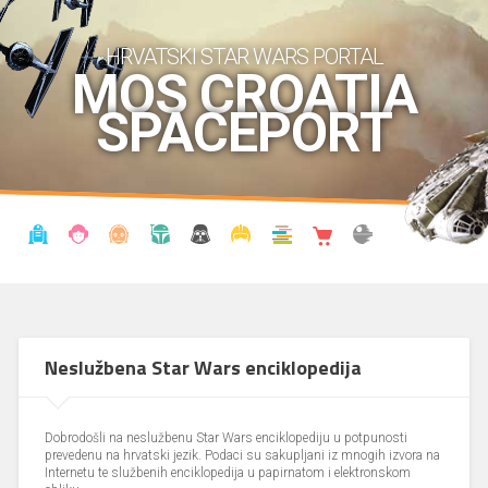
HRVATSKI STAR WARS PORTAL
MOS CROATIA
SPACEPORT
VIJESTI
BLOG
ENCIKLOPEDIJA
KRONOLOGIJA
UDRUGA
KOSTIMI
KNJIŽNICA
SHOP
THE FORUM
Neslužbena Star Wars enciklopedija
Dobrodošli na neslužbenu Star Wars enciklopediju u potpunosti
prevedenu na hrvatski jezik. Podaci su sakupljani iz mnogih izvora na
Internetu te službenih enciklopedija u papirnatom i elektronskom