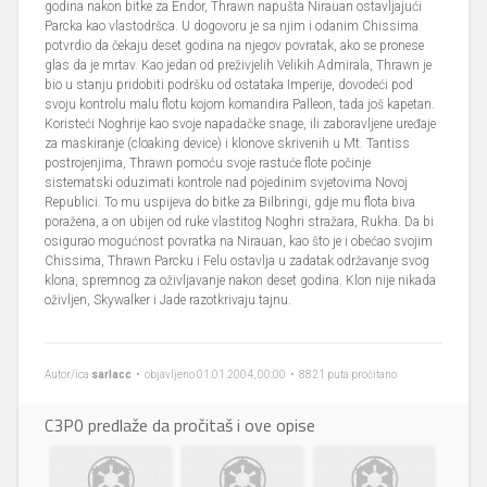
godina nakon bitke za Endor, Thrawn napušta Nirauan ostavljajući
Parcka kao vlastodršca. U dogovoru je sa njim i odanim Chissima
potvrdio da čekaju deset godina na njegov povratak, ako se pronese
glas da je mrtav. Kao jedan od preživjelih Velikih Admirala, Thrawn je
bio u stanju pridobiti podršku od ostataka Imperije, dovodeći pod
svoju kontrolu malu flotu kojom komandira Palleon, tada još kapetan.
Koristeći Noghrije kao svoje napadačke snage, ili zaboravljene uređaje
za maskiranje (cloaking device) i klonove skrivenih u Mt. Tantiss
postrojenjima, Thrawn pomoću svoje rastuće flote počinje
sistematski oduzimati kontrole nad pojedinim svjetovima Novoj
Republici. To mu uspijeva do bitke za Bilbringi, gdje mu flota biva
poražena, a on ubijen od ruke vlastitog Noghri stražara, Rukha. Da bi
osigurao mogućnost povratka na Nirauan, kao što je i obećao svojim
Chissima, Thrawn Parcku i Felu ostavlja u zadatak održavanje svog
klona, spremnog za oživljavanje nakon deset godina. Klon nije nikada
oživljen, Skywalker i Jade razotkrivaju tajnu.
Autor/ica
sarlacc
• objavljeno 01.01.2004, 00:00 • 8821 puta pročitano
C3P0 predlaže da pročitaš i ove opise