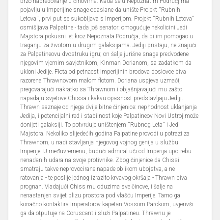
brzo napredovanje u činovima. Kada se u Nepoznatim Područjima
pojavljuju Imperijine snage odaslane da unište Projekt ''Rubnih
Letova'', prvi put se sukobljava s Imperijom. Projekt ''Rubnih Letova''
osmišljava Palpatine - tada još senator: omogućuje nekolicini Jedi
Majstora pokusni let kroz Nepoznata Područja, da bi im pomogao u
traganju za životom u drugim galaksijama. Jediji pristaju, ne znajući
za Palpatineovu dvostruku igru; on šalje jurišne snage predvođene
njegovim vjernim savjetnikom, Kinman Dorianom, sa zadatkom da
ukloni Jedije. Flota od petnaest Imperijinih brodova doslovce biva
razorena Thrawnovom malom flotom. Doriana uspjeva uzmaći,
pregovarajući nakratko sa Thrawnom i objašnjavajući mu zašto
napadaju svjetove Chissa i kakvu opasnost predstavljaju Jediji.
Thrawn saznaje od njega dvije bitne činjenice: nephodnost uklanjanja
Jedija, i potencijalni red i stabilnost koje Palpatineov Novi Ustroj može
donijeti galaksiji. To potvrđuje uništenjem ''Rubnog Leta'' i Jedi
Majstora. Nekoliko slijedećih godina Palpatine provodi u potrazi za
Thrawnom, u nadi stavljanja njegovog vojnog genija u službu
Imperije. U međuvremenu, budući admiral uči od Imperija upotrebu
nenadanih udara na svoje protivnike. Zbog činjenice da Chissi
smatraju takve neprovocirane napade oblikom ubojstva, a ne
ratovanja - te poslije jednog izrazito krvavog okršaja - Thrawn biva
prognan. Vladajući Chiss mu oduzima sve činove, i šalje na
nenastanjen svijet blizu prostora pod vlašću Imperije. Tamo ga
konačno kontaktira Imperatorov kapetan Vossom Parckom, uvjerivši
ga da otputuje na Coruscant i služi Palpatineu. Thrawnu je