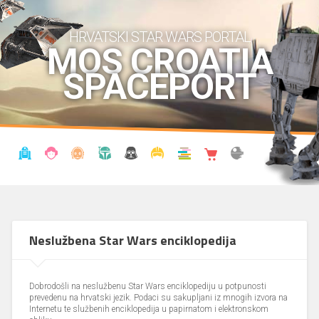
HRVATSKI STAR WARS PORTAL
MOS CROATIA
SPACEPORT
VIJESTI
BLOG
ENCIKLOPEDIJA
KRONOLOGIJA
UDRUGA
KOSTIMI
KNJIŽNICA
SHOP
THE FORUM
Neslužbena Star Wars enciklopedija
Dobrodošli na neslužbenu Star Wars enciklopediju u potpunosti
prevedenu na hrvatski jezik. Podaci su sakupljani iz mnogih izvora na
Internetu te službenih enciklopedija u papirnatom i elektronskom