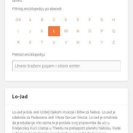
obliku.
Filtriraj enciklopediju po abecedi:
0-9
A
B
C
D
E
F
G
H
I
J
K
L
M
N
O
P
Q
R
S
T
U
V
W
X
Y
Z
Pretraži enciklopediju:
Lo-Jad
Lo-Jad je bila Jedi Učitelj tijekom invazije i Bitke za Naboo. Lo-Jad je
odabrala za Padawana Jedi Viteza Sia-Lan Wezza. Lo-Jad je smatrala
da je edukacija vrlo važna te je poslala svoj pripravnika da uči u
Kraljevskoj Kući Učenja u Theedu na prelijepom planetu Naboou. Kada