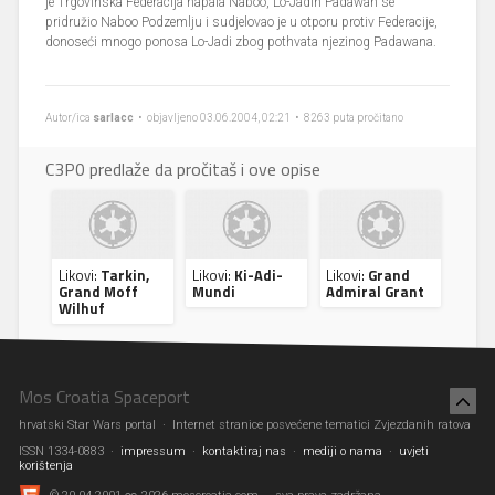
je Trgovinska Federacija napala Naboo, Lo-Jadin Padawan se
pridružio Naboo Podzemlju i sudjelovao je u otporu protiv Federacije,
donoseći mnogo ponosa Lo-Jadi zbog pothvata njezinog Padawana.
Autor/ica
sarlacc
• objavljeno 03.06.2004, 02:21 • 8263 puta pročitano
C3P0 predlaže da pročitaš i ove opise
Likovi:
Tarkin,
Likovi:
Ki-Adi-
Likovi:
Grand
Grand Moff
Mundi
Admiral Grant
Wilhuf
Mos Croatia Spaceport
hrvatski Star Wars portal · Internet stranice posvećene tematici Zvjezdanih ratova
ISSN 1334-0883 ·
impressum
·
kontaktiraj nas
·
mediji o nama
·
uvjeti
korištenja