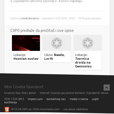
u
Zvjezdanim ratovima: Epizoda II - Klonovi napadaju.
Autor/ica
Darth Berylion
• objavljeno 13.05.2005, 18:20 • 7818 puta pročitano
C3P0 predlaže da pročitaš i ove opise
Lokacije:
Likovi:
Needa,
Lokacije:
Hosnian sustav
Lorth
Tvornica
droida na
Geonosisu
Mos Croatia Spaceport
hrvatski Star Wars portal · Internet stranice posvećene tematici Zvjezdanih ratova
ISSN 1334-0883 ·
impressum
·
kontaktiraj nas
·
mediji o nama
·
uvjeti
korištenja
© 20.04.2001 ∞ 2026 moscroatia.com · sva prava zadržana