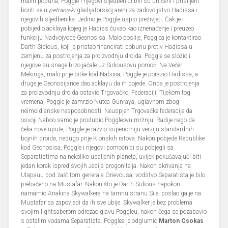
malih pobuna, Poggle i njegovi sljedbenici bili su uhićeni i prisiljeni
boriti se u
petrana-ki
gladijatorskoj areni za zadovoljstvo Hadissa i
njegovih sljedbenika. Jedino je Poggle uspio preživjeti. Čak je i
pobijedio acklaya kojeg je Hadiss čuvao kao iznenađenje i preuzeo
funkciju Nadvojvode Geonosisa. Malo poslije, Pogglea je kontaktirao
Darth Sidious, koji je pristao financirati pobunu protiv Hadissa u
zamjenu za postrojenja za proizvodnju droida. Poggle se složio i
njegove su snage brzo jačale uz Sidiousovu pomoć. Na Večer
Mekinga, malo prije bitke kod Nabooa, Poggle je porazio Hadissa, a
druge je Geonosijance dao acklayu da ih pojede. Onda je postrojenja
za proizvodnju droida ostavio Trgovačkoj Federaciji. Tijekom tog
vremena, Poggle je zamrzio Nutea Gunraya, uglavnom zbog
neimoidianske nesposobnosti. Neuspjeh Trgovačke federacije da
osvoji Naboo samo je produbio Poggleovu mržnju. Radije nego da
čeka nove upute, Poggle je razvio superiorniju verziju standardnih
bojnih droida, nedugo prije Klonskih ratova. Nakon pobjede Republike
kod Geonosisa, Poggle i njegovi pomoćnici su pobjegli sa
Separatistima na nekoliko udaljenih planeta, uvijek pokušavajući biti
jedan korak ispred svojih Jedija progonitelja. Nakon skrivanja na
Utapauu pod zaštitom generala Grievousa, vodstvo Separatista je bilo
prebačeno na Mustafar. Nakon što je Darth Sidious napokon
namamio Anakina Skywalkera na tamnu stranu Sile, poslao ga je na
Mustafar sa zapovjedi da ih sve ubije. Skywalker je bez problema
svojim lightsaberom odrezao glavu Poggleu, nakon čega se pozabavio
s ostalim vođama Separatista. Pogglea je odglumio
Marton Csokas