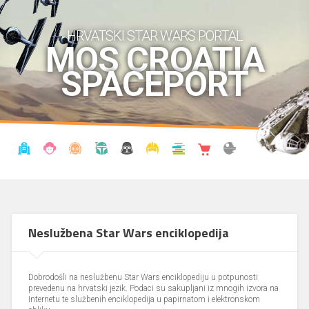
HRVATSKI STAR WARS PORTAL
MOS CROATIA
SPACEPORT
VIJESTI
BLOG
ENCIKLOPEDIJA
KRONOLOGIJA
UDRUGA
KOSTIMI
KNJIŽNICA
SHOP
THE FORUM
Neslužbena Star Wars enciklopedija
Dobrodošli na neslužbenu Star Wars enciklopediju u potpunosti
prevedenu na hrvatski jezik. Podaci su sakupljani iz mnogih izvora na
Internetu te službenih enciklopedija u papirnatom i elektronskom