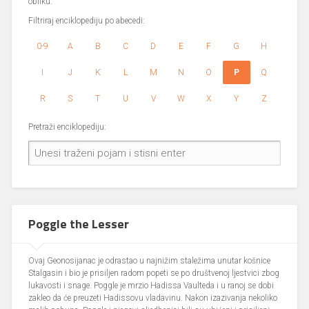
obliku.
Filtriraj enciklopediju po abecedi:
0-9
A
B
C
D
E
F
G
H
I
J
K
L
M
N
O
P
Q
R
S
T
U
V
W
X
Y
Z
Pretraži enciklopediju:
Poggle the Lesser
Ovaj Geonosijanac je odrastao u najnižim staležima unutar košnice
Stalgasin i bio je prisiljen radom popeti se po društvenoj ljestvici zbog
lukavosti i snage. Poggle je mrzio Hadissa Vaulteda i u ranoj se dobi
zakleo da će preuzeti Hadissovu vladavinu. Nakon izazivanja nekoliko